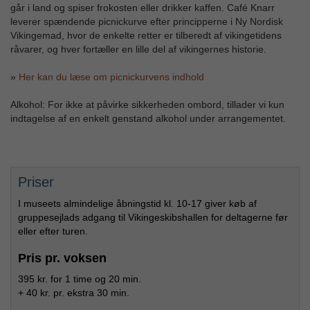
går i land og spiser frokosten eller drikker kaffen. Café Knarr
leverer spændende picnickurve efter principperne i Ny Nordisk
Vikingemad, hvor de enkelte retter er tilberedt af vikingetidens
råvarer, og hver fortæller en lille del af vikingernes historie.
»
Her kan du læse om picnickurvens indhold
Alkohol: For ikke at påvirke sikkerheden ombord, tillader vi kun
indtagelse af en enkelt genstand alkohol under arrangementet.
Priser
I museets almindelige åbningstid kl. 10-17 giver køb af
gruppesejlads adgang til Vikingeskibshallen for deltagerne før
eller efter turen.
Pris pr. voksen
395 kr. for 1 time og 20 min.
+ 40 kr. pr. ekstra 30 min.