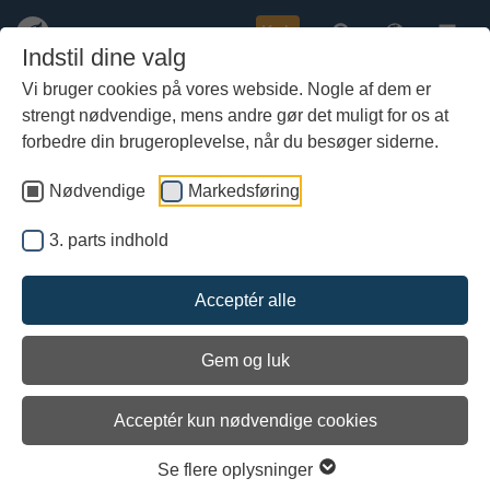
Køb
Indstil dine valg
Vi bruger cookies på vores webside. Nogle af dem er
strengt nødvendige, mens andre gør det muligt for os at
Gå
til
forbedre din brugeroplevelse, når du besøger siderne.
hoved-
indhold
Nødvendige
Markedsføring
Indlæs 3. parts indhold
3. parts indhold
Se indstillinger
Acceptér alle
Gem og luk
Sejl ud på Roskilde Fjord sammen
Acceptér kun nødvendige cookies
Gruppesejladser 1. maj til 30. september
Se flere oplysninger