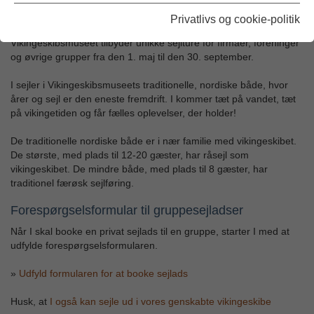
Privatlivs og cookie-politik
Oplev, hvordan det var at være ombord på et vikingeskib!
Vikingeskibsmuseet tilbyder unikke sejlture for firmaer, foreninger
og øvrige grupper fra den 1. maj til den 30. september.
I sejler i Vikingeskibsmuseets traditionelle, nordiske både, hvor
årer og sejl er den eneste fremdrift. I kommer tæt på vandet, tæt
på vikingetiden og får fælles oplevelser, der holder!
De traditionelle nordiske både er i nær familie med vikingeskibet.
De største, med plads til 12-20 gæster, har råsejl som
vikingeskibet. De mindre både, med plads til 8 gæster, har
traditionel færøsk sejlføring.
Forespørgselsformular til gruppesejladser
Når I skal booke en privat sejlads til en gruppe, starter I med at
udfylde forespørgselsformularen.
»
Udfyld formularen for at booke sejlads
Husk, at
I også kan sejle ud i vores genskabte vikingeskibe