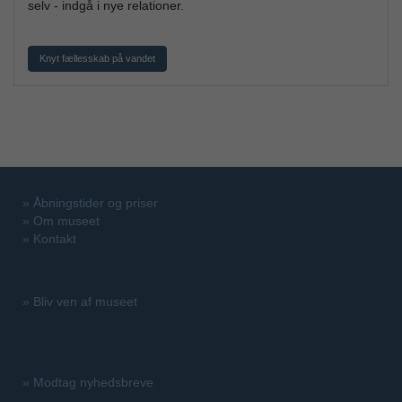
selv - indgå i nye relationer.
Knyt fællesskab på vandet
»
Åbningstider og priser
»
Om museet
»
Kontakt
»
Bliv ven af museet
»
Modtag nyhedsbreve