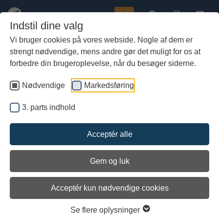
Køb
Indstil dine valg
Vi bruger cookies på vores webside. Nogle af dem er
strengt nødvendige, mens andre gør det muligt for os at
Gå
til
forbedre din brugeroplevelse, når du besøger siderne.
hoved-
indhold
Nødvendige
Markedsføring
3. parts indhold
Acceptér alle
Gem og luk
Acceptér kun nødvendige cookies
Skuldelev 5 - Det lille langskib
Se flere oplysninger
Skuldelev 5 hører til blandt de mindste langskibe i en krigsflåde