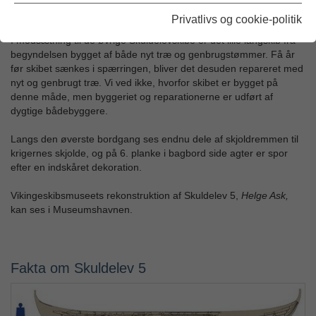
og er ideelt til sejlads i de indre, danske farvande og i de korte,
Privatlivs og cookie-politik
krappe bølger på Østersøen
.
I modsætning til de øvrige Skuldelevskibe er det lille langskib fra
begyndelsen bygget af både nyt træ og genbrugstømmer. Få år
før skibet sænkes i spærringen, bliver det desuden repareret med
nyt og genbrugt træ. Vi ved ikke, hvorfor skibet er bygget på
denne måde, men byggeriet og reparationerne er udført af
dygtige bådebyggere.
Langs den øverste bordgang ses endnu dele af skjoldremmen til
krigernes skjolde, og på 6. planke i bagbord side agter er spor
efter en indskåret dekoration.
Vikingeskibsmuseets rekonstruktion af Skuldelev 5,
Helge Ask,
kan ses i Museumshavnen.
Fakta om Skuldelev 5