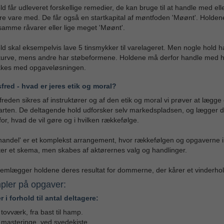
ld får udleveret forskellige remedier, de kan bruge til at handle med ell
e vare med. De får også en startkapital af møntfoden 'Møønt'. Holdene
samme råvarer eller lige meget 'Møønt'.
ld skal eksempelvis lave 5 tinsmykker til varelageret. Men nogle hold ha
 kurve, mens andre har støbeformene. Holdene må derfor handle med 
ykkes med opgaveløsningen.
fred - hvad er jeres etik og moral?
reden sikres af instruktører og af den etik og moral vi prøver at lægge o
arten. De deltagende hold udforsker selv markedspladsen, og lægger 
 for, hvad de vil gøre og i hvilken rækkefølge.
handel' er et komplekst arrangement, hvor rækkefølgen og opgaverne 
ter et skema, men skabes af aktørernes valg og handlinger.
 fremlægger holdene deres resultat for dommerne, der kårer et vinderhol
pler på opgaver:
er i forhold til antal deltagere:
tovværk, fra bast til hamp.
masteringe, ved svedekiste.