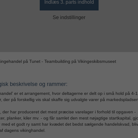
Indlæs 3. parts indhold
Se indstillinger
kingehandel på Tunet - Teambuilding på Vikingeskibsmuseet
gisk beskrivelse og rammer:
handel' er et arrangement, hvor deltagerne er delt op i små hold på 4-
, der på forskellig vis skal skaffe sig udvalgte varer på markedspladsen
, der har produceret det mest præcise varelager i forhold til opgaven -
er, planker, kiler mv. - og får samlet den mest nøjagtige startkapital, gjo
r med et godt ry samt har kvædet det bedst sælgende handelskvad, bli
af dagens vikinghandel.