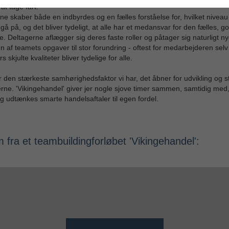
at tage fart.
e skaber både en indbyrdes og en fælles forståelse for, hvilket nivea
egå på, og det bliver tydeligt, at alle har et medansvar for den fælles, g
e. Deltagerne aflægger sig deres faste roller og påtager sig naturligt nye
n af teamets opgaver til stor forundring - oftest for medarbejderen selv
s skjulte kvaliteter bliver tydelige for alle.
r den stærkeste samhørighedsfaktor vi har, det åbner for udvikling og s
erne. 'Vikingehandel' giver jer nogle sjove timer sammen, samtidig med,
g udtænkes smarte handelsaftaler til egen fordel.
m fra et teambuildingforløbet 'Vikingehandel':