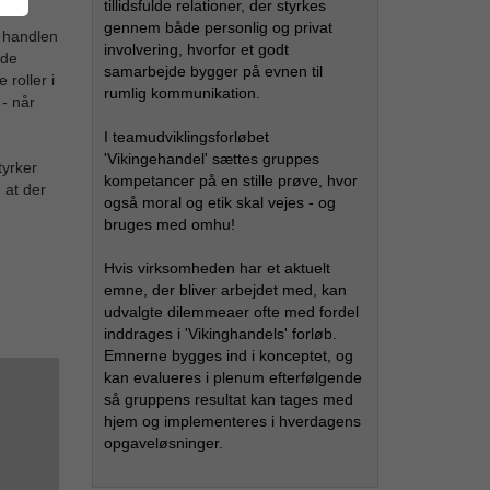
tillidsfulde relationer, der styrkes
gennem både personlig og privat
u handlen
involvering, hvorfor et godt
ode
samarbejde bygger på evnen til
 roller i
rumlig kommunikation.
 - når
I teamudviklingsforløbet
'Vikingehandel' sættes gruppes
tyrker
kompetancer på en stille prøve, hvor
 at der
også moral og etik skal vejes - og
bruges med omhu!
Hvis virksomheden har et aktuelt
emne, der bliver arbejdet med, kan
udvalgte dilemmeaer ofte med fordel
inddrages i 'Vikinghandels' forløb.
Emnerne bygges ind i konceptet, og
kan evalueres i plenum efterfølgende
så gruppens resultat kan tages med
hjem og implementeres i hverdagens
opgaveløsninger.