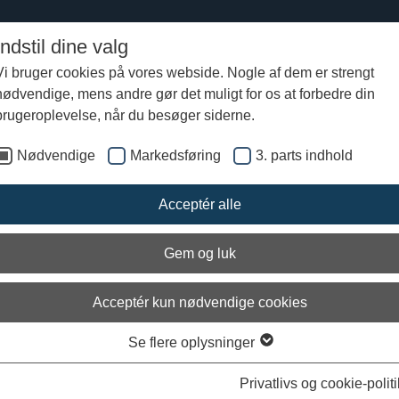
Indstil dine valg
Vi bruger cookies på vores webside. Nogle af dem er strengt
nødvendige, mens andre gør det muligt for os at forbedre din
udvikling - 'Vikingehandel'
brugeroplevelse, når du besøger siderne.
Nødvendige
Markedsføring
3. parts indhold
ngehandel på Vikingeskibsmuseet
Acceptér alle
aktivitet, der styrker teamsamarbejdet - og din virksomhed!
ls, silke, tømmer og tovværk. Vikingerne blev rige ved at være dygtige
Gem og luk
mænd - kan jeres virksomhed gøre dem kunsten efter?
Acceptér kun nødvendige cookies
andel er en kompleks teamudviklingsaktivitet, hvor holdene er hinande
ere i vikingetidens handelliv, dog er spillet så raffineret, at opgaven i
den samarbejde holdene imellem.
Se flere oplysninger
gen fast rute eller markeret start- eller mållinje: Al initiativ og handling l
Privatlivs og cookie-politi
agerne, og når de begynder at få forståelsen for spillets dynamik, beg