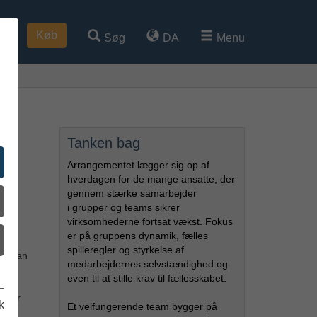
Køb
Søg
DA
Menu
Tanken bag
Arrangementet lægger sig op af
hverdagen for de mange ansatte, der
gennem stærke samarbejder
i grupper og teams sikrer
virksomhederne fortsat vækst. Fokus
er på gruppens dynamik, fælles
ns
spilleregler og styrkelse af
kke kan
medarbejdernes selvstændighed og
even til at stille krav til fællesskabet.
igger
k
Et velfungerende team bygger på
ynder