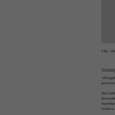
Film: Vi
Strate
'Vikinge
personer
Det hold
tinsmykk
rejsekla
vindere 