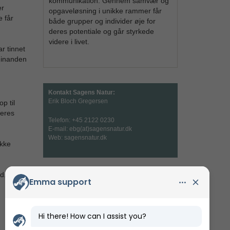
kommunikation. Gennem samvær og
er
opgaveløsning i unikke rammer får
 får
både grupper og individer øje for
deres potentiale og går styrkede
videre i livet.
r tinnet
hinanden
Kontakt Sagens Natur:
Erik Bloch Gregersen
p til
deres
Telefon: +45 2122 0230
E-mail:
ebg(at)sagensnatur.dk
Web:
sagensnatur.dk
ikke
d.