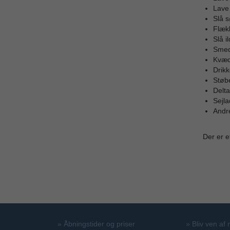
Lave 
Slå s
Flækk
Slå i
Smede
Kvæd
Drikk
Støbe
Delta
Sejla
Andr
Der er e
»
Åbningstider og priser
»
Bliv ven af