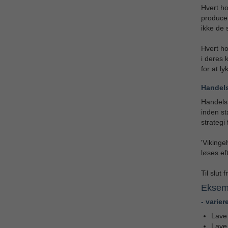
Hvert ho
producer
ikke de 
Hvert ho
i deres
for at l
Handels
Handelsf
inden st
strategi
'Vikinge
løses ef
Til slut
Eksem
- varier
Lave 
Lave 