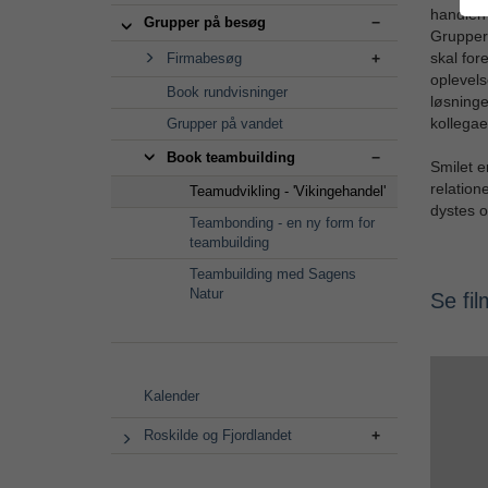
handlen 
Grupper på besøg
Gruppern
skal for
Firmabesøg
oplevels
Book rundvisninger
løsninge
kollegaer
Grupper på vandet
Book teambuilding
Smilet e
relation
Teamudvikling - 'Vikingehandel'
dystes o
Teambonding - en ny form for
teambuilding
Teambuilding med Sagens
Natur
Se fil
Kalender
Roskilde og Fjordlandet