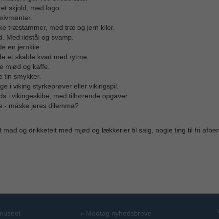
et skjold, med logo.
ølvmønter.
e træstammer, med træ og jern kiler.
ld. Med ildstål og svamp.
 en jernkile.
e et skalde kvad med rytme.
e mjød og kaffe.
 tin smykker.
ge i viking styrkeprøver eller vikingspil.
ds i vikingeskibe, med tilhørende opgaver.
e - måske jeres dilemma?
t mad og drikketelt med mjød og lækkerier til salg, nogle ting til fri afbe
 museet
»
Modtag nyhedsbreve