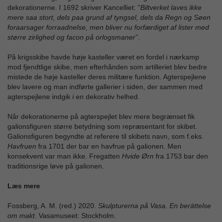
dekorationerne. I 1692 skriver Kancelliet: ”
Biltverket laves ikke
mere saa stort, dels paa grund af tyngsel, dels da Regn og Søen
foraarsager forraadnelse, men bliver nu forfærdiget af lister med
større zirlighed og facon på orlogsmaner”
.
På krigsskibe havde høje kasteller været en fordel i nærkamp
mod fjendtlige skibe, men efterhånden som artilleriet blev bedre
mistede de høje kasteller deres militære funktion. Agterspejlene
blev lavere og man indførte gallerier i siden, der sammen med
agterspejlene indgik i en dekorativ helhed.
Når dekorationerne på agterspejlet blev mere begrænset fik
galionsfiguren større betydning som repræsentant for skibet.
Galionsfiguren begyndte at referere til skibets navn, som f.eks.
Havfruen
fra 1701 der bar en havfrue på galionen. Men
konsekvent var man ikke. Fregatten
Hvide Ørn
fra 1753 bar den
traditionsrige løve på galionen.
Læs mere
Fossberg, A. M. (red.) 2020.
Skulpturerna på Vasa. En berättelse
om makt
. Vasamuseet: Stockholm.