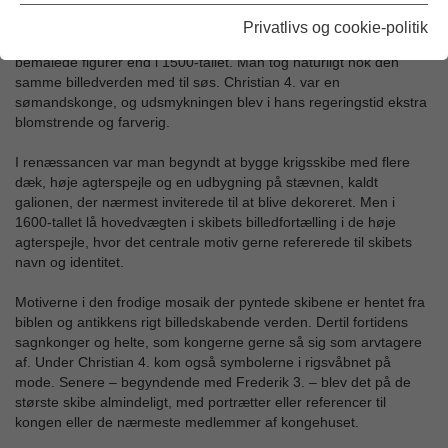
I Christian 4.s regeringstid (1588-1648) blev inventar i slotte og
Privatlivs og cookie-politik
kirker udsmykket med en større farveglæde og flere udskårne og
bemalede figurer end i 1500-tallet. Man tog naturligt nok den
samme billedverden med til søs. Christian 4. var en
sømandskonge, og udsmykningen blev i hans regeringstid ekstra
blomstrende og farverig.
I renæssancen var man begyndt at bygge krigsskibe med flere
dæk, høje agterspejle og en udbygning på stævnen, kaldt
galionen, der nærmest inviterede til at blive dekoreret. Men i
1600-tallet lå hovedvægten i skibets billedfortælling i de høje
agterspejle, hvor det centrale motiv gerne refererede til skibets
navn og identitet.
Motiverne i den frodige mosaik der pyntede skibene er hentet fra
biblen og antikkens rigt billedskabende verden. Dertil fortidens
sagnkonger og helte, som kongerne gerne så sig som arvtagere
af. Under Christian 4. kom også symbolerne i rigsvåbnet på
mode. Senere – begyndende med Frederik 3. – blev det på de
største skibe almindeligt, med portrætter eller referencer til
kongen eller de nærmeste medlemmer af kongehuset.