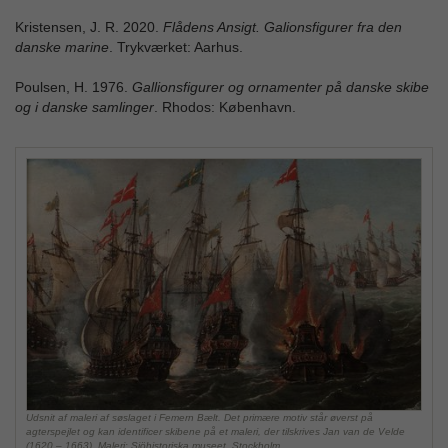
Kristensen, J. R. 2020.
Flådens Ansigt. Galionsfigurer fra den
danske marine
. Trykværket: Aarhus.
Poulsen, H. 1976.
Gallionsfigurer og ornamenter på danske skibe
og i danske samlinger
. Rhodos: København.
Udsnit af maleri af søslaget i Femern Bælt. Det primære motiv står øverst på
agterspejlet og kan identificer skibene på et maleri, der tilskrives Jan van de Velde
(1620 – 1663). Maleri: Sjöhistoriska museet, Stockholm.