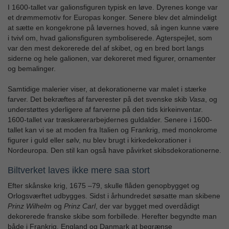
I 1600-tallet var galionsfiguren typisk en løve. Dyrenes konge var
et drømmemotiv for Europas konger. Senere blev det almindeligt
at sætte en kongekrone på løvernes hoved, så ingen kunne være
i tvivl om, hvad galionsfiguren symboliserede. Agterspejlet, som
var den mest dekorerede del af skibet, og en bred bort langs
siderne og hele galionen, var dekoreret med figurer, ornamenter
og bemalinger.
Samtidige malerier viser, at dekorationerne var malet i stærke
farver. Det bekræftes af farverester på det svenske skib
Vasa
, og
understøttes yderligere af farverne på den tids kirkeinventar.
1600-tallet var træskærerarbejdernes guldalder. Senere i 1600-
tallet kan vi se at moden fra Italien og Frankrig, med monokrome
figurer i guld eller sølv, nu blev brugt i kirkedekorationer i
Nordeuropa. Den stil kan også have påvirket skibsdekorationerne.
Biltverket laves ikke mere saa stort
Efter skånske krig, 1675 –79, skulle flåden genopbygget og
Orlogsværftet udbygges. Sidst i århundredet søsatte man skibene
Prinz Wilhelm
og
Prinz Carl
, der var bygget med overdådigt
dekorerede franske skibe som forbillede. Herefter begyndte man
både i Frankrig, England og Danmark at begrænse