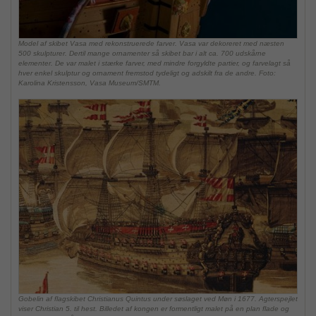
Model af skibet Vasa med rekonstruerede farver. Vasa var dekoreret med næsten
500 skulpturer. Dertil mange ornamenter så skibet bar i alt ca. 700 udskårne
elementer. De var malet i stærke farver, med mindre forgyldte partier, og farvelagt så
hver enkel skulptur og ornament fremstod tydeligt og adskilt fra de andre. Foto:
Karolina Kristensson, Vasa Museum/SMTM.
Gobelin af flagskibet Christianus Quintus under søslaget ved Møn i 1677. Agterspejlet
viser Christian 5. til hest. Billedet af kongen er formentligt malet på en plan flade og