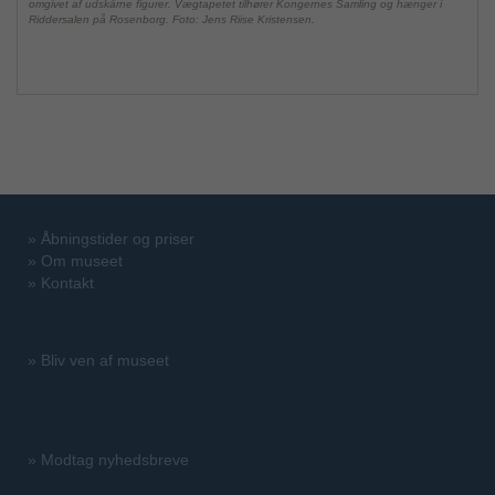
omgivet af udskårne figurer. Vægtapetet tilhører Kongernes Samling og hænger i
Riddersalen på Rosenborg. Foto: Jens Riise Kristensen.
»
Åbningstider og priser
»
Om museet
»
Kontakt
»
Bliv ven af museet
»
Modtag nyhedsbreve