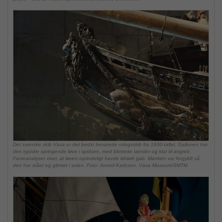
Det svenske skib Vasa er det bedst bevarede orlogsskib fra 1600-tallet. Galionen har
den typiske springende løve i spidsen, med blottede tænder og klar til angreb.
Farveanalyser viser, at løven oprindeligt havde ildrødt gab. Manken var forgyldt så
den har stået og glimtet i solen. Foto: Anneli Karlsson, Vasa Museum/SMTM.