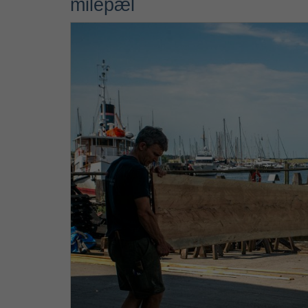
milepæl