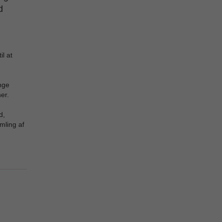
d
il at
nge
er.
d,
mling af