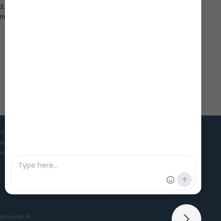
d,
mling af
The Viking Ship Museum in Roskilde is the home of five world famous
Viking ships and is the Danish museum for ships, seafaring and
boatbuilding culture in ancient and medieval times.
ibsmuseet.dk