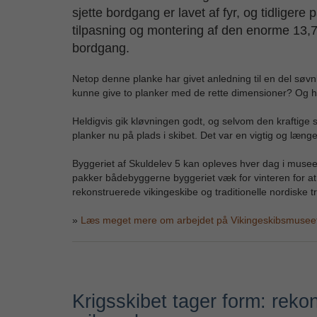
sjette bordgang er lavet af fyr, og tidlig
tilpasning og montering af den enorme 13,
bordgang.
Netop denne planke har givet anledning til en del søvnlø
kunne give to planker med de rette dimensioner? Og 
Heldigvis gik kløvningen godt, og selvom den kraftige
planker nu på plads i skibet. Det var en vigtig og læ
Byggeriet af Skuldelev 5 kan opleves hver dag i museets
pakker bådebyggerne byggeriet væk for vinteren for at 
rekonstruerede vikingeskibe og traditionelle nordiske 
»
Læs meget mere om arbejdet på Vikingeskibsmuseet
Krigsskibet tager form: rekon