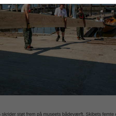
5 skrider støt frem på museets bådeværft. Skibets femte