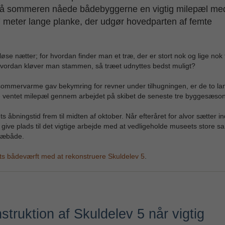
ere på sommeren nåede bådebyggerne en vigtig milepæl me
7 meter lange planke, der udgør hovedparten af femte
se nætter; for hvordan finder man et træ, der er stort nok og lige nok t
hvordan kløver man stammen, så træet udnyttes bedst muligt?
 sommervarme gav bekymring for revner under tilhugningen, er de to la
nge ventet milepæl gennem arbejdet på skibet de seneste tre byggesæson
 åbningstid frem til midten af oktober. Når efteråret for alvor sætter in
give plads til det vigtige arbejde med at vedligeholde museets store sa
træbåde.
s bådeværft med at rekonstruere Skuldelev 5
.
struktion af Skuldelev 5 når vigtig