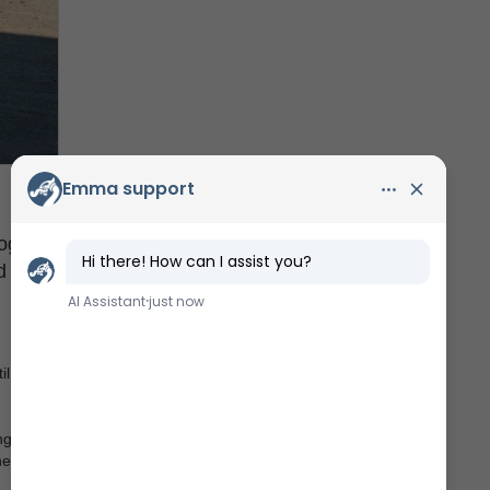
 og
d
il at
nge
er.