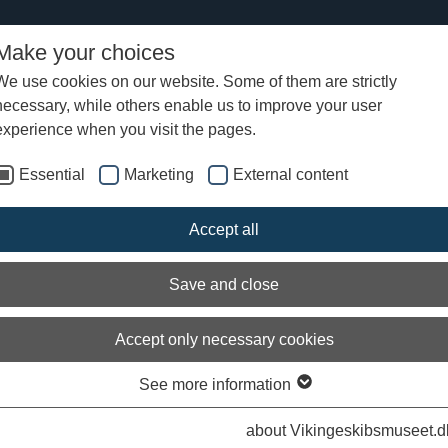
Make your choices
We use cookies on our website. Some of them are strictly
necessary, while others enable us to improve your user
experience when you visit the pages.
Essential
Marketing
External content
struktion af Skuldelev 5 når vigtig
Accept all
Save and close
Accept only necessary cookies
See more information
about Vikingeskibsmuseet.d