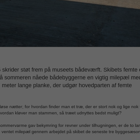
5 skrider støt frem på museets bådeværft. Skibets femte
ere på sommeren nåede bådebyggerne en vigtig milepæl me
7 meter lange planke, der udgør hovedparten af femte
se nætter; for hvordan finder man et træ, der er stort nok og lige nok t
hvordan kløver man stammen, så træet udnyttes bedst muligt?
 sommervarme gav bekymring for revner under tilhugningen, er de to la
nge ventet milepæl gennem arbejdet på skibet de seneste tre byggesæson