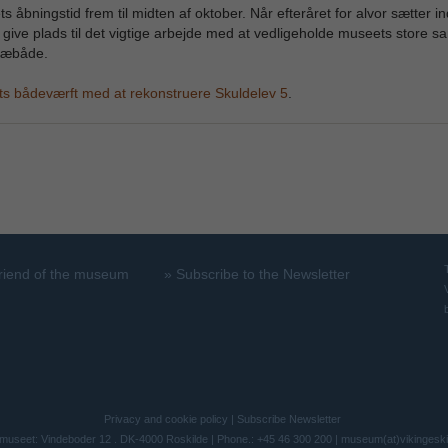
 åbningstid frem til midten af oktober. Når efteråret for alvor sætter in
give plads til det vigtige arbejde med at vedligeholde museets store sa
træbåde.
s bådeværft med at rekonstruere Skuldelev 5
.
riend of the museum
»
Subscribe to the Newsletter
Privacy and cookie policy
|
Subscribe Newsletter
museet: Vindeboder 12 . DK-4000 Roskilde | Phone.: +45 46 300 200 |
museum(at)vikingesk