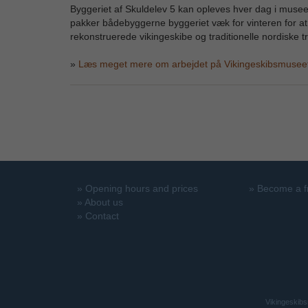
Byggeriet af Skuldelev 5 kan opleves hver dag i museets
pakker bådebyggerne byggeriet væk for vinteren for at 
rekonstruerede vikingeskibe og traditionelle nordiske 
»
Læs meget mere om arbejdet på Vikingeskibsmuseet
»
Opening hours and prices
»
Become a f
»
About us
»
Contact
Vikingeskibs