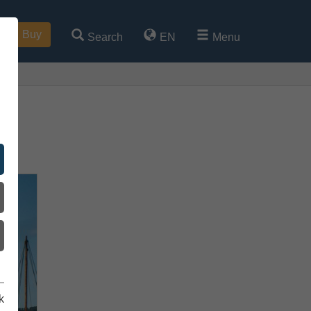
Buy
Search
EN
Menu
k