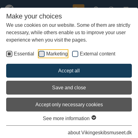
Buy
Make your choices
We use cookies on our website. Some of them are strictly
necessary, while others enable us to improve your user
Skip
to
experience when you visit the pages.
main
content
Essential
Marketing
External content
»
Åbningstider og priser
»
Om museet
Accept all
»
Kontakt
Save and close
»
Bliv ven af museet
Accept only necessary cookies
See more information
»
Modtag nyhedsbreve
about Vikingeskibsmuseet.dk