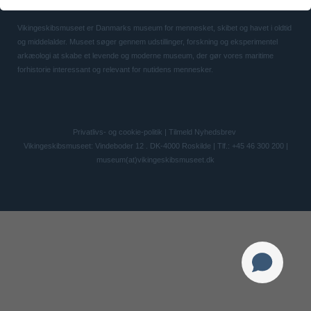
Vikingeskibsmuseet er Danmarks museum for mennesket, skibet og havet i oldtid
og middelalder. Museet søger gennem udstillinger, forskning og eksperimentel
arkæologi at skabe et levende og moderne museum, der gør vores maritime
forhistorie interessant og relevant for nutidens mennesker.
Privatlivs- og cookie-politik
|
Tilmeld Nyhedsbrev
Vikingeskibsmuseet: Vindeboder 12 . DK-4000 Roskilde | Tlf.: +45 46 300 200 |
museum(at)vikingeskibsmuseet.dk