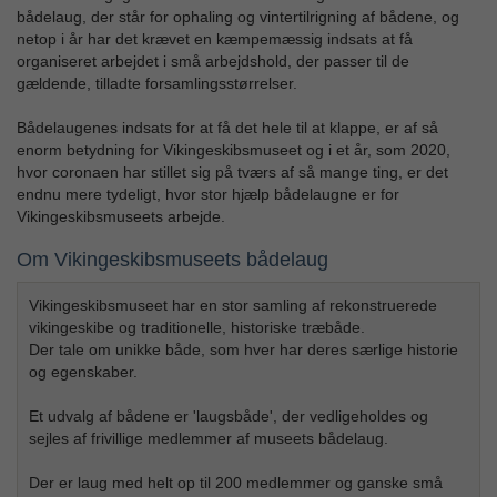
bådelaug, der står for ophaling og vintertilrigning af bådene, og
netop i år har det krævet en kæmpemæssig indsats at få
organiseret arbejdet i små arbejdshold, der passer til de
gældende, tilladte forsamlingsstørrelser.
Bådelaugenes indsats for at få det hele til at klappe, er af så
enorm betydning for Vikingeskibsmuseet og i et år, som 2020,
hvor coronaen har stillet sig på tværs af så mange ting, er det
endnu mere tydeligt, hvor stor hjælp bådelaugne er for
Vikingeskibsmuseets arbejde.
Om Vikingeskibsmuseets bådelaug
Vikingeskibsmuseet har en stor samling af rekonstruerede
vikingeskibe og traditionelle, historiske træbåde.
Der tale om unikke både, som hver har deres særlige historie
og egenskaber.
Et udvalg af bådene er 'laugsbåde', der vedligeholdes og
sejles af frivillige medlemmer af museets bådelaug.
Der er laug med helt op til 200 medlemmer og ganske små