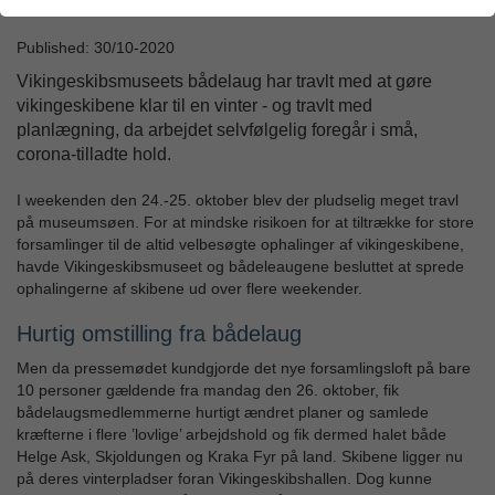
Published: 30/10-2020
Vikingeskibsmuseets bådelaug har travlt med at gøre
vikingeskibene klar til en vinter - og travlt med
planlægning, da arbejdet selvfølgelig foregår i små,
corona-tilladte hold.
I weekenden den 24.-25. oktober blev der pludselig meget travl
på museumsøen. For at mindske risikoen for at tiltrække for store
forsamlinger til de altid velbesøgte ophalinger af vikingeskibene,
havde Vikingeskibsmuseet og bådeleaugene besluttet at sprede
ophalingerne af skibene ud over flere weekender.
Hurtig omstilling fra bådelaug
Men da pressemødet kundgjorde det nye forsamlingsloft på bare
10 personer gældende fra mandag den 26. oktober, fik
bådelaugsmedlemmerne hurtigt ændret planer og samlede
kræfterne i flere ’lovlige’ arbejdshold og fik dermed halet både
Helge Ask, Skjoldungen og Kraka Fyr på land. Skibene ligger nu
på deres vinterpladser foran Vikingeskibshallen. Dog kunne