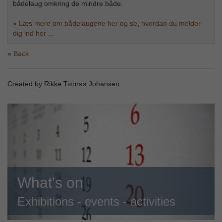
bådelaug omkring de mindre både.
»
Læs mere om bådelaugene her og se, hvordan du melder
dig ind her ...
Back
Created by Rikke Tørnsø Johansen
What's on
Exhibitions - events - activities