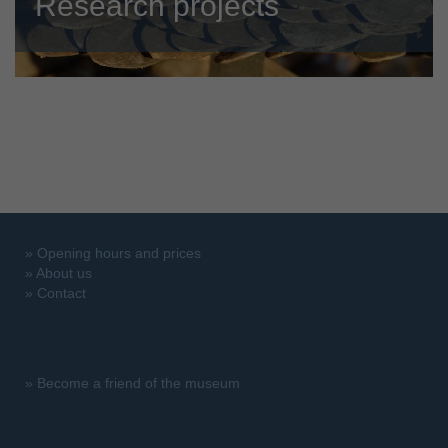
Research projects
»
Opening hours and prices
»
About us
»
Contact
»
Become a friend of the museum