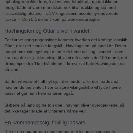
ophalingerne ikke foregå alene ved håndkraft, da det ikke er
muligt både at være mandskab nok til at trække og stå med
tilstrækkelig afstand – så Vikingeskibsmuseets nyrenoverede
traktor – ’Den blå elefant’ kom på weekendarbejde.
Havhingsten og Ottar bliver i vandet
For første gang nogensinde kommer hverken det kraftige lastskib,
Ottar, eller det smukke langskib, Havhingsten, på land i år. Det er
meget omkostningstungt at løfte skibene ud - og i vandet - med
kran og der er jo ikke udsigt til, at vi må samles de 100 mand, det
-trods hjælp fra ’Den blå elefant’- kræver at hale Havhingsten op
på land.
Så det vil være et helt nyt syn, der møder alle, der færdes på
havnen denne vinter, hvor to store vikingeskibe vil fylde havne
bassinet gennem hele vinteren også.
Skibene på land og de to skibe i havnen bliver overdækkede, så
det ikke tager skade af vinterens hårde vejr.
En kæmpemæssig, frivillig indsats
Det er de engagerede medlemmer af Vikingeskibsmuseets