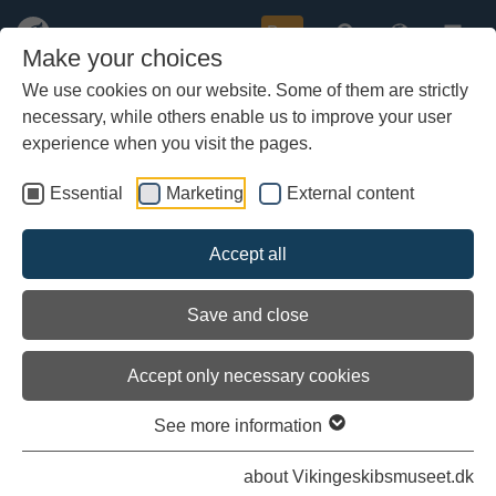
Buy
Make your choices
We use cookies on our website. Some of them are strictly
necessary, while others enable us to improve your user
Skip
Vikingeskibsmuseet gør
to
experience when you visit the pages.
museumshavnen vinterklar
main
content
Essential
Marketing
External content
Accept all
Save and close
Accept only necessary cookies
See more information
about Vikingeskibsmuseet.dk