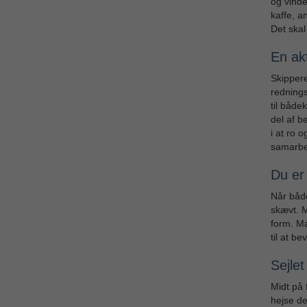
og vinde
kaffe, a
Det skal
En akt
Skipper
redning
til både
del af b
i at ro 
samarbej
Du er
Når både
skævt. M
form. Ma
til at be
Sejlet
Midt på 
hejse de