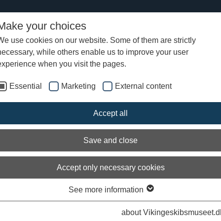
Make your choices
We use cookies on our website. Some of them are strictly
necessary, while others enable us to improve your user
iew of News
experience when you visit the pages.
Essential
Marketing
External content
u klar til at gå ombord?
Accept all
Save and close
Accept only necessary cookies
See more information
Arch
about Vikingeskibsmuseet.d