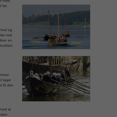
le med
 før.
rhed og
let ned
liver en
truktion
rammer
t tager
t få den
 med at
inden