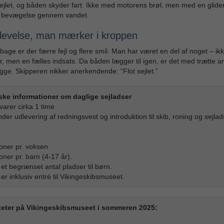
ejlet, og båden skyder fart. Ikke med motorens brøl, men med en glide
ld bevægelse gennem vandet.
levelse, man mærker i kroppen
ilbage er der færre fejl og flere smil. Man har været en del af noget – ik
ur, men en fælles indsats. Da båden lægger til igen, er det med trætte 
gge. Skipperen nikker anerkendende: “Flot sejlet.”
ske informationer om daglige sejladser
varer cirka 1 time
nder udlevering af redningsvest og introduktion til skib, roning og sejlad
:
oner pr. voksen
oner pr. barn (4-17 år).
 et begrænset antal pladser til børn.
er inklusiv entré til Vikingeskibsmuseet.
iteter på Vikingeskibsmuseet i sommeren 2025: