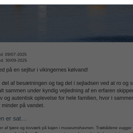
ed: 09/07-2025
ed: 30/09-2025
d på en sejltur i vikingernes kølvand!
n del af besætningen og tag del i sejladsen ved at ro og 
 alt sammen under kyndig vejledning af en erfaren skippe
iv og autentisk oplevelse for hele familien, hvor I samme
 minder på vandet.
n er sat…
er af tjære og tovværk på kajen i museumshavnen. Træbådene vugger 