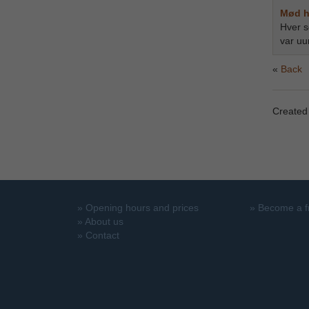
Mød h
Hver s
var uu
Back
Created
»
Opening hours and prices
»
Become a f
»
About us
»
Contact