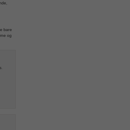
nde,
ke bare
arme og
s.