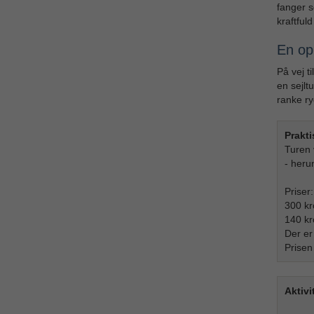
fanger s
kraftfu
En op
På vej t
en sejlt
ranke ry
Prakti
Turen 
- heru
Priser
300 kr
140 kr
Der er
Prisen 
Aktiv