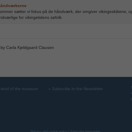
åndværkerne
ommer sætter vi fokus på de håndværk, der omgiver vikingeskibene, 
ndværlige for vikingetidens søfolk.
 by Carla Kjeldgaard Clausen
riend of the museum
»
Subscribe to the Newsletter
Privacy and cookie policy
|
Subscribe Newsletter