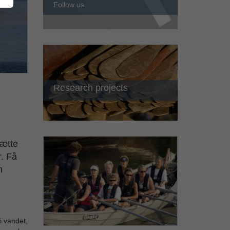
Follow us
Research projects
sætte
r. Få
n
i vandet,