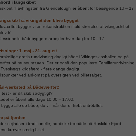
bord i langskibet
eskibet ‘Havhingsten fra Glendalough’ er åbent for besøgende 10 – 17
krigsskib fra vikingetiden blive bygget
eværftet bygger vi en rekonstruktion i fuld størrelse af vikingeskibet
lev 5'.
fessionelle bådebyggere arbejder hver dag fra 10 - 17
sninger 1. maj - 31. august
forskellige gratis rundvisning dagligt både i Vikingeskibshallen og på
rftet på museumsøen. Der er også den populære Familierundvisning 
Tveskægs krigsfærd - flere gange dagligt.
idspunkter ved ankomst på oversigten ved billetsalget.
åd-værksted på Bådeværftet:
test - er dit skib sødygtigt?
edet er åbent alle dage 10.30 – 17.00.
bygge alle de både, du vil, når der er købt entrébillet.
re på fjorden
yder sejladser i traditionelle, nordiske træbåde på Roskilde Fjord.
ene kræver særlig billet.