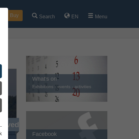
Buy
Search
EN
Menu
What's on
Exhibitions - events - activities
ieved
Facebook
k