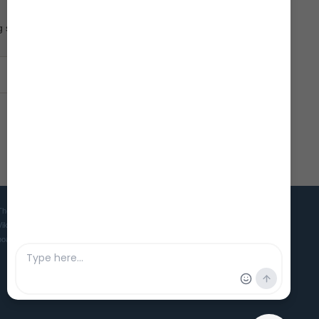
og som
The Viking Ship Museum in Roskilde is the home of five world famous
Viking ships and is the Danish museum for ships, seafaring and
boatbuilding culture in ancient and medieval times.