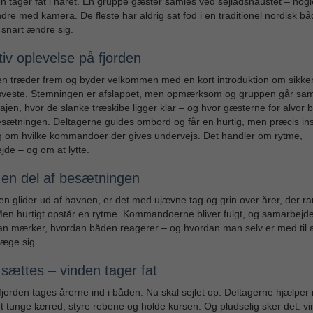
n tager fat i håret. En gruppe gæster samles ved sejladsnaustet – nog
ndre med kamera. De fleste har aldrig sat fod i en traditionel nordisk båd
 snart ændre sig.
iv oplevelse på fjorden
en træder frem og byder velkommen med en kort introduktion om sikke
sveste. Stemningen er afslappet, men opmærksom og gruppen går sam
kajen, hvor de slanke træskibe ligger klar – og hvor gæsterne for alvor b
esætningen. Deltagerne guides ombord og får en hurtig, men præcis ins
og om hvilke kommandoer der gives undervejs. Det handler om rytme,
de – og om at lytte.
 en del af besætningen
n glider ud af havnen, er det med ujævne tag og grin over årer, der 
en hurtigt opstår en rytme. Kommandoerne bliver fulgt, og samarbejde
n mærker, hvordan båden reagerer – og hvordan man selv er med til a
væge sig.
 sættes – vinden tager fat
fjorden tages årerne ind i båden. Nu skal sejlet op. Deltagerne hjælper
t tunge lærred, styre rebene og holde kursen. Og pludselig sker det: v