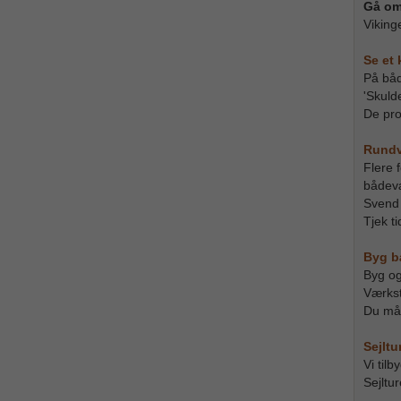
Gå om
Viking
Se et 
På båd
'Skulde
De pro
Rundvi
Flere 
bådevæ
Svend 
Tjek t
Byg b
Byg og 
Værkst
Du må 
Sejltu
Vi tilb
Sejltur