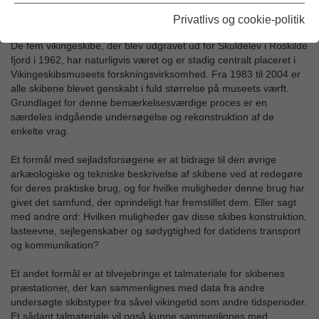
Privatlivs og cookie-politik
Sejladsforsøg med skibsrekonstruktioner
De fem vikingeskibe, der blev udgravet ud for Skuldelev i Roskilde
fjord i 1962, har naturligvis været og er stadig centralt placeret i
Vikingeskibsmuseets forskningsvirksomhed. Fra 1983 til 2004 er
alle skibene blevet genskabt i fuld størrelse på museets værft.
Grundlaget for denne bemærkelsesværdige proces er en
særdeles indgående undersøgelse og rekonstruktion af de
enkelte vrag.
Et formål med sejladsforsøgene er at bidrage til den øvrige
arkæologiske og tekniske beskrivelse af skibene ved at redegøre
for deres praktiske brug, og for hvilke muligheder denne brug har
givet det samfund, der oprindeligt har fremstillet dem. Eller sagt
med andre ord: Hvilken muligheder gav disse skibes konstruktion,
lasteevne, sejlegenskaber og sødygtighed for datidens transport
og kommunikation?
Et andet formål er at tilvejebringe et talmateriale for skibenes
præstationer, der kan sammenlignes med data fra andre
undersøgte skibstyper fra såvel vikingetid som andre tidsperioder.
Et sådant talmateriale vil også kunne sammenlignes med