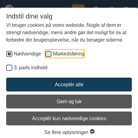
Køb
Indstil dine valg
Vi bruger cookies på vores webside. Nogle af dem er
strengt nødvendige, mens andre gør det muligt for os at
Gå
til
forbedre din brugeroplevelse, når du besøger siderne.
hoved-
indhold
Nødvendige
Markedsføring
3. parts indhold
Acceptér alle
Gem og luk
Acceptér kun nødvendige cookies
Sejladsforsøg med Havhingsten fra Glendalough ved Loch Inver 2007
Se flere oplysninger