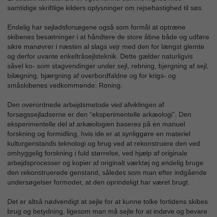
samtidige skriftlige kilders oplysninger om rejsehastighed til søs.
Endelig har sejladsforsøgene også som formål at optræne
skibenes besætninger i at håndtere de store åbne både og udføre
sikre manøvrer i næsten al slags vejr med den for længst glemte
og derfor uvante enkeltråsejlsteknik. Dette gælder naturligvis
såvel ko- som stagvendinger under sejl, rebning, bjergning af sejl,
bilægning, bjærgning af overbordfaldne og for krigs- og
småskibenes vedkommende: Roning.
Den overordnede arbejdsmetode ved afviklingen af
forsøgssejladserne er den “eksperimentelle arkæologi”. Den
eksperimentelle del af arkæologien baseres på en manuel
forskning og formidling, hvis ide er at synliggøre en materiel
kulturgenstands teknologi og brug ved at rekonstruere den ved
omhyggelig forskning i fuld størrelse, ved hjælp af originale
arbejdsprocesser og kopier af originalt værktøj og endelig bruge
den rekonstruerede genstand, således som man efter indgående
undersøgelser formoder, at den oprindeligt har været brugt.
Det er altså nødvendigt at sejle for at kunne tolke fortidens skibes
brug og betydning, ligesom man må sejle for at indøve og bevare