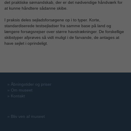
det praktiske sømandskab, der er det nødvendige håndværk for
at kunne håndtere sådanne skibe.
I praksis deles sejladsforsøgene op i to typer. Korte,
standardiserede testsejladser fra samme base på land og
længere forsøgsrejser over større havstrækninger. De forskellige
skibstyper afprøves så vidt muligt i de farvande, de antages at
have sejlet i oprindeligt.
»
Åbningstider og priser
»
Om museet
»
Kontakt
»
Bliv ven af museet