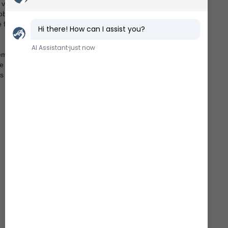
vind, strøm og sø. Samtidig spiller det menneskelige
emstillinger for øje, må der arbejdes med blik for
hold for at udlede middelværdier for f.eks. fart og
emstilling. Det repræsenterer ikke sandheden om,
e billedet er en katalysator og et redskab for en
til at se og tolke kildematerialet med nye øjne.