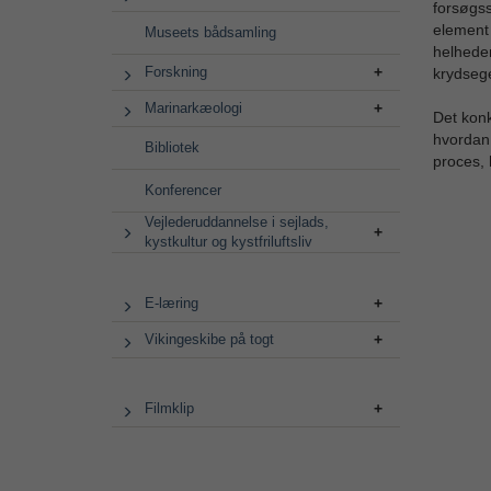
forsøgss
element 
Museets bådsamling
helheden
Forskning
krydseg
Marinarkæologi
Det konk
hvordan 
Bibliotek
proces, 
Konferencer
Vejlederuddannelse i sejlads,
kystkultur og kystfriluftsliv
E-læring
Vikingeskibe på togt
Filmklip