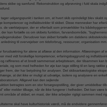
idens skibe og samfund. Rekonstruktion og afprøvning i fuld skala indg
ibsfund.
 tager udgangspunkt i tanken om, at hvert skib oprindeligt blev skabt
ige kompetencer og indfaldsvinkler til skibet. Disse mennesker har efterl
s. de værktøjsspor, der er efterladt som primærkilder fra bådebyggere
, der kan fortælle os om skibets funktion, farvandsområde, ”bygherren
sejlegenskaber. Derudover kan skibet fortælle om datidens skibsteknol
 anledning til overvejelser om tidsforbrug, ressourcer, organisation mm
r forudsætning for alene at aflæse al den information. Aflæsningen af 
r med vidt forskellige kompetencer, erfaringsbaggrund og indfaldsvink
 og raffineres af et bredt sammensat arbejdsteam, der tilsammen kan b
eriale, og som med helheden for øje kan tage stilling til en lang række
ger frem, der har betydning for analysen. Det skibsarkæologiske ekspe
nge, at det ikke er muligt at udvælge, isolere og analysere en enkel
aboratorium. Alligevel kan den sejlende
uktion betragtes som en stor forsøgsopstilling, der giver umiddelbar til
ud” eller melder tilbage, når de ikke fungerer i helheden. Det kan være k
mt område af skibet; en mast, der ikke arbejder rigtigt sammen med ri
ultaterne skal have kulturhistorisk værdi, må de endvidere gennemføres u