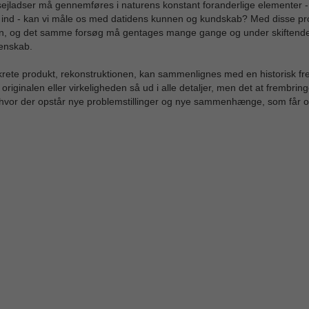
ejladser må gennemføres i naturens konstant foranderlige elementer - 
ind - kan vi måle os med datidens kunnen og kundskab? Med disse probl
, og det samme forsøg må gentages mange gange og under skiftende for
enskab.
rete produkt, rekonstruktionen, kan sammenlignes med en historisk fr
originalen eller virkeligheden så ud i alle detaljer, men det at frembring
hvor der opstår nye problemstillinger og nye sammenhænge, som får os 