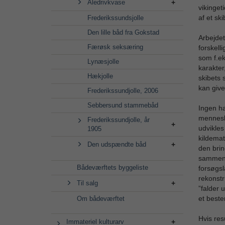
Åledrivkvase
vikinget
af et sk
Frederikssundsjolle
Den lille båd fra Gokstad
Arbejdet
Færøsk seksæring
forskell
som f.ek
Lynæsjolle
karakter
Hækjolle
skibets 
kan give
Frederikssundjolle, 2006
Sebbersund stammebåd
Ingen ha
menneske
Frederikssundjolle, år
udvikles
1905
kildemat
Den udspændte båd
den brin
sammenhæ
Bådeværftets byggeliste
forsøgsl
rekonstr
Til salg
”falder 
et beste
Om bådeværftet
Hvis res
Immateriel kulturarv