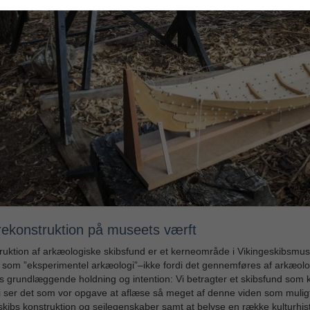
rekonstruktion på museets værft
uktion af arkæologiske skibsfund er et kerneområde i Vikingeskibsmuse
 som ”eksperimentel arkæologi”–ikke fordi det gennemføres af arkæol
s grundlæggende holdning og intention: Vi betragter et skibsfund som ki
i ser det som vor opgave at aflæse så meget af denne viden som mulig
skibs konstruktion og sejlegenskaber samt at belyse en række kulturhist