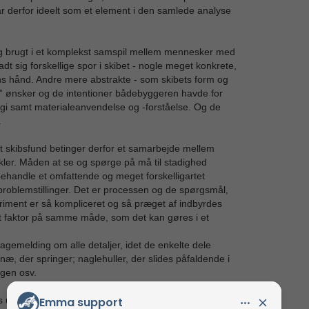
år derfor ideelt som et element i den samlede analyse
 og brugt i et komplekst samspil mellem mennesker med
adt sig forskellige spor i skibet - nogle meget konkrete,
ns hånd. Andre mere abstrakte - som skibets form og
s” ønsker og de intentioner bådebyggeren havde for
ogi samt materialeanvendelse og -forståelse. Og de
.
et skibsfund betinger derfor et samarbejde mellem
ler. Måden at se og spørge på må til stadighed
ehandle et omfattende og meget forskelligartet
 problemstillinger. Det er processen og de spørgsmål,
riment er så kompliceret og så præget af indbyrdes
t faktor på samme måde, som det kan gøres i et
bagemelding om alle detaljer, idet de enkelte dele
næ, der springer; naglehuller, der slides påfaldende i
ggen osv.
nder realistiske forhold. Det betyder i praksis, at