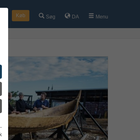
Køb
Søg
DA
Menu
k