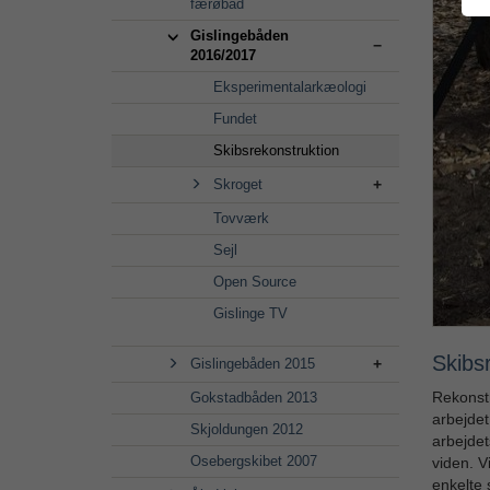
færøbåd
Gislingebåden
2016/2017
Eksperimentalarkæologi
Fundet
Skibsrekonstruktion
Skroget
Tovværk
Sejl
Open Source
Gislinge TV
Skibs
Gislingebåden 2015
Rekonstr
Gokstadbåden 2013
arbejdet
Skjoldungen 2012
arbejdet
Osebergskibet 2007
viden. V
enkelte 