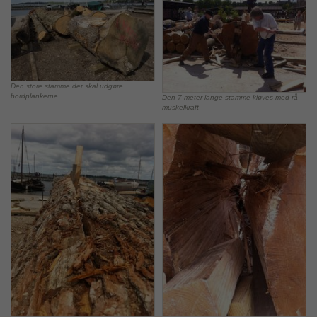
Den store stamme der skal udgøre
bordplankerne
Den 7 meter lange stamme kløves med rå
muskelkraft