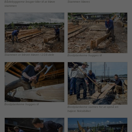
Bådebyggerne bruger kiler til at kløve
Stammen kløves
stammen
Stammen er blevet kløvet i 1/16-dele
Bordplankerne hugges til
Bordplankerne hugges til
Bordplankerne varmes for at opnå en
højere fleksibilitet