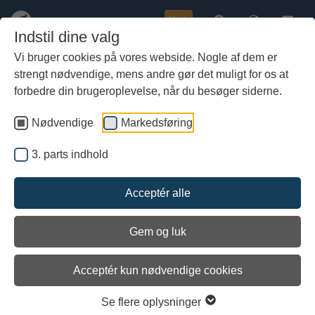
Køb
Indstil dine valg
Vi bruger cookies på vores webside. Nogle af dem er
strengt nødvendige, mens andre gør det muligt for os at
Gå
Klik på billederne for at se dem
til
forbedre din brugeroplevelse, når du besøger siderne.
større
hoved-
indhold
Nødvendige
Markedsføring
3. parts indhold
Acceptér alle
Gem og luk
Acceptér kun nødvendige cookies
Se flere oplysninger