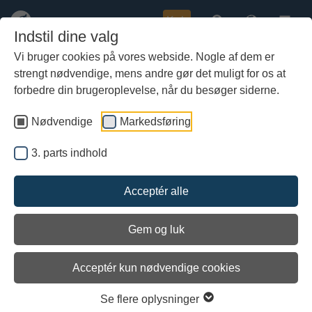
Køb
Indstil dine valg
Vi bruger cookies på vores webside. Nogle af dem er
strengt nødvendige, mens andre gør det muligt for os at
Gå
Marinarkæologien på film
til
forbedre din brugeroplevelse, når du besøger siderne.
hoved-
indhold
Nødvendige
Markedsføring
3. parts indhold
Indlæs 3. parts indhold
Acceptér alle
Se indstillinger
Gem og luk
Acceptér kun nødvendige cookies
Se flere oplysninger