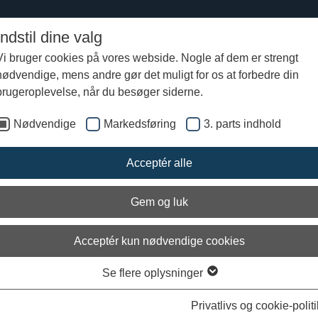
Indstil dine valg
Vi bruger cookies på vores webside. Nogle af dem er strengt
nødvendige, mens andre gør det muligt for os at forbedre din
ragundersøgelse i Femern Bælt 2012
Billedserier
Fredag den 4. maj. Spænde
brugeroplevelse, når du besøger siderne.
Nødvendige
Markedsføring
3. parts indhold
dag den 4. maj. Spændende fund på
svraget
Acceptér alle
e og skibsdele ligger frit tilgængelige på bunden.
omfatter pt. flere kanoner, et stavbygget trækar,en lertøjsflaske, skibs
Gem og luk
tionsdele og flere meter svært tovværk. Dykkerne er endnu ikke begynd
skibet og dagens fund ligger direkte synlige på vragoverfladen.
Acceptér kun nødvendige cookies
Se flere oplysninger
Privatlivs og cookie-politi