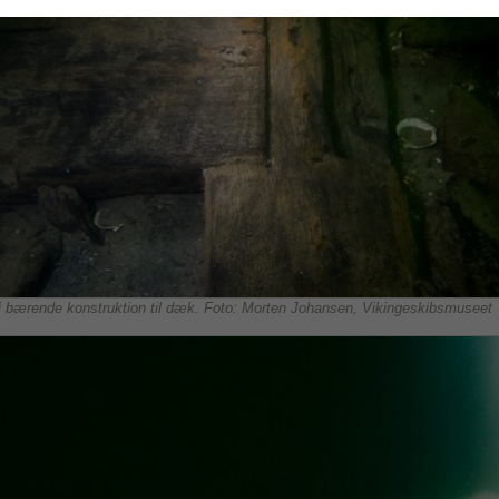
i bærende konstruktion til dæk. Foto: Morten Johansen, Vikingeskibsmuseet