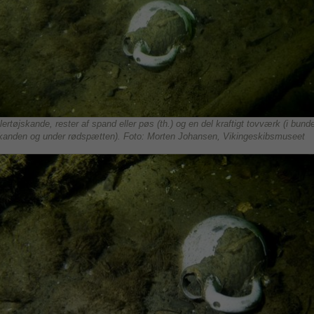
lertøjskande, rester af spand eller pøs (th.) og en del kraftigt tovværk (i bund
kanden og under rødspætten). Foto: Morten Johansen, Vikingeskibsmuseet