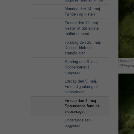
purpose fartøjet 'VINA'
Mandag den 14. maj.
Tønden og kisten
Fredag den 11. maj.
Rester af det sidste
måltid ombord
Torsdag den 10. maj:
Dobbelt blok og
stangkugler
Glaseret
Søndag den 6. maj.
Vikinges
Kobberkarret i
kabyssen
Lørdag den 5. maj.
Fremtidig sikring af
skibsvraget
Fredag den 4. maj.
Spændende fund på
skibsvraget
Undersøgelsen
begynder