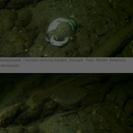
 lertøjskande. I bunden omkring kanden; tovværk. Foto: Morten Johansen,
kibsmuseet