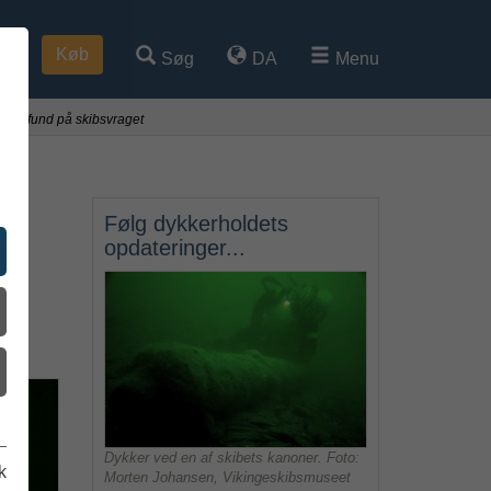
Køb
Søg
DA
Menu
nde fund på skibsvraget
Følg dykkerholdets
opdateringer...
-
t at
Dykker ved en af skibets kanoner. Foto:
k
Morten Johansen, Vikingeskibsmuseet