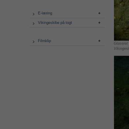
E-læring
Vikingeskibe på togt
Filmklip
Glaseret
Vikinges