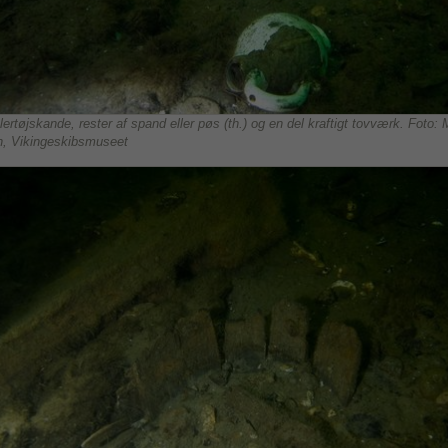
lertøjskande, rester af spand eller pøs (th.) og en del kraftigt tovværk. Foto: 
, Vikingeskibsmuseet