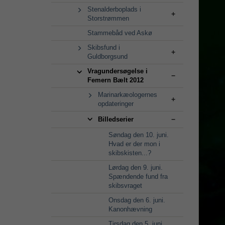
Stenalderboplads i
Storstrømmen
Stammebåd ved Askø
Skibsfund i
Guldborgsund
Vragundersøgelse i
Femern Bælt 2012
Marinarkæologernes
opdateringer
Billedserier
Søndag den 10. juni.
Hvad er der mon i
skibskisten...?
Lørdag den 9. juni.
Spændende fund fra
skibsvraget
Onsdag den 6. juni.
Kanonhævning
Tirsdag den 5. juni.