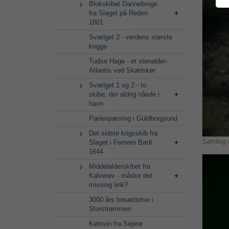
Blokskibet Dannebroge
fra Slaget på Reden
1801
Svælget 2 - verdens største
kogge
Tudse Hage - et stenalder-
Atlantis ved Skælskør
Svælget 1 og 2 - to
skibe, der aldrig nåede i
havn
Pælespærring i Guldborgsund
Det sidste krigsskib fra
Samling 
Slaget i Femern Bælt
1644
Middelalderskibet fra
Kalverev - måske det
missing link?
3000 års bosættelse i
Storstrømmen
Kølsvin fra Sejerø