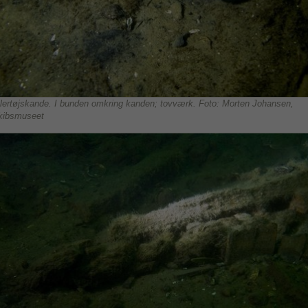
 lertøjskande. I bunden omkring kanden; tovværk. Foto: Morten Johansen,
kibsmuseet