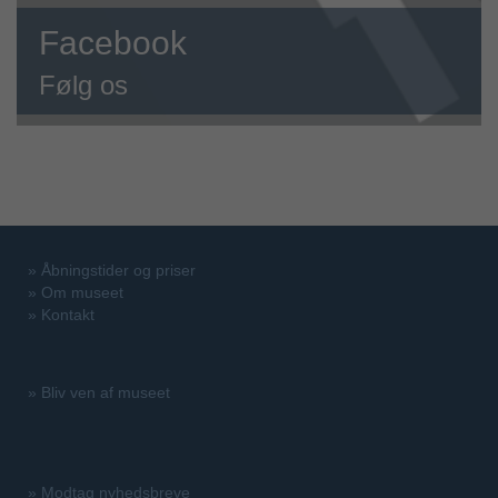
Facebook
Følg os
»
Åbningstider og priser
»
Om museet
»
Kontakt
»
Bliv ven af museet
»
Modtag nyhedsbreve