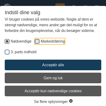
Køb
Indstil dine valg
Vi bruger cookies på vores webside. Nogle af dem er
strengt nødvendige, mens andre gør det muligt for os at
Gå
Baggrund for langskibet
til
forbedre din brugeroplevelse, når du besøger siderne.
'Havhingsten fra Glendaglough'
hoved-
indhold
Nødvendige
Markedsføring
3. parts indhold
Acceptér alle
Gem og luk
Acceptér kun nødvendige cookies
Se flere oplysninger