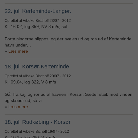
22. juli Kerteminde-Langør.
Oprettet af Vibeke Bischoff
23/07 - 2012
Kl. 16.02, log 359, NV 8 m/s, sol.
Fortøjningerne slippes, og der svajes ud og ros ud af Kerteminde
havn under…
Læs mere
18. juli Korsør-Kerteminde
Oprettet af Vibeke Bischoff
20/07 - 2012
Kl. 09.04, log 322, V 8 m/s
Går fra kaj, og ror ud af havnen i Korsør. Sætter slæb mod vinden
og slæber ud, så vi…
Læs mere
18. juli Rudkøbing - Korsør
Oprettet af Vibeke Bichoff
19/07 - 2012
Kl. 10.15, log 290, V 7 m/s