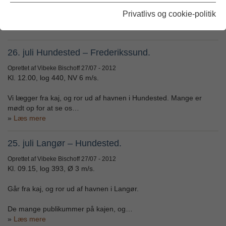
Fortøjningerne slippes i Frederikssund, og vi ror ud af havnen. De
Privatlivs og cookie-politik
mange fremmødte på…
Læs mere
26. juli Hundested – Frederikssund.
Oprettet af Vibeke Bischoff
27/07 - 2012
Kl. 12.00, log 440, NV 6 m/s.
Vi lægger fra kaj, og ror ud af havnen i Hundested. Mange er
mødt op for at se os…
Læs mere
25. juli Langør – Hundested.
Oprettet af Vibeke Bischoff
27/07 - 2012
Kl. 09.15, log 393, Ø 3 m/s.
Går fra kaj, og ror ud af havnen i Langør.
De mange publikummer på kajen, og…
Læs mere