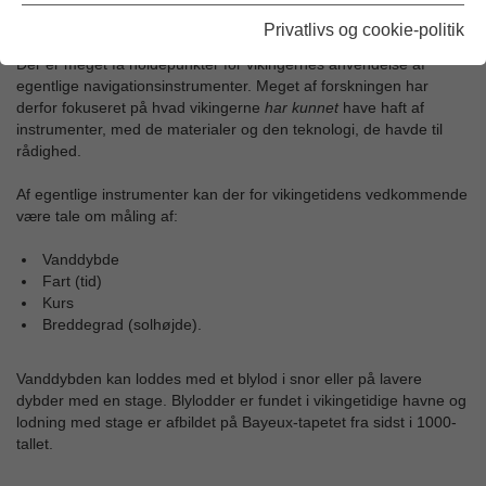
vej.
Privatlivs og cookie-politik
Der er meget få holdepunkter for vikingernes anvendelse af
egentlige navigationsinstrumenter. Meget af forskningen har
derfor fokuseret på hvad vikingerne
har kunnet
have haft af
instrumenter, med de materialer og den teknologi, de havde til
rådighed.
Af egentlige instrumenter kan der for vikingetidens vedkommende
være tale om måling af:
Vanddybde
Fart (tid)
Kurs
Breddegrad (solhøjde).
Vanddybden kan loddes med et blylod i snor eller på lavere
dybder med en stage. Blylodder er fundet i vikingetidige havne og
lodning med stage er afbildet på Bayeux-tapetet fra sidst i 1000-
tallet.