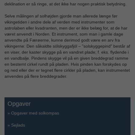
deklination er så ringe, at det ikke har nogen praktisk betydning.
Selve målingen af solhøjden gjorde man allerede længe før
vikingetiden i andre dele af verden med instrumenter som
astrolaben eller kvadranten, men der er ikke belæg for, at de har
været anvendt i Norden. Et instrument, som man i gamle dage
anvendte på Færøerne, kunne derimod godt være en arv fra
vikingerne: Den såkaldte sólskyggafjól – "solskyggepind" består af
en viser, der kaster skygge på en vandret plade; f. eks. flydende i
en vandbalje. Pindens skygge vil på en given breddegrad ramme
en bestemt cirkel rundt på pladen. Hvis pinden kan forskydes op
og ned eller der er tegnet flere cirkler på pladen, kan instrumentet
anvendes på flere breddegrader.
Opgaver
»
Opgaver med solkompas
»
Sejlads