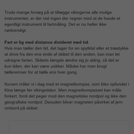
Trods mange forsøg på at tillægge vikingerne alle mulige
instrumenter, er der vist ingen der regner med at de havde et
egentligt instrument til fartmåling. Det er nu heller ikke
nødvendigt.
Fart er lig med distance divideret med tid
.
Hvis man tæller den tid, det tager for en spytklat eller et træstykke
at drive fra den ene ende af skibet til den anden, kan man let
udregne farten. Skibets længde ændre sig jo aldrig, så det er
kun tiden, der kan være usikker. Måske har man brugt
tælleremser for at tælle ens hver gang.
Kursen måler vi i dag med et magnetkompas, som blev opfundet i
Kina længe før vikingetiden. Men magnetkompasset kan måle
forkert, fordi det peger mod den magnetiske nordpol og ikke den
geografiske nordpol. Desuden bliver magneten påvirket af jern
ombord på skibet.