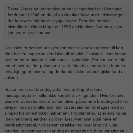
Fakta: Under en udgravning af en vikingetidsgård i Grønland
fandt man i 1948 en del af en cirkulær skive med udskæringer,
der kan være sådanne skyggekurver. Desuden omtaler
historikeren Olaus Magnus i 1555 en Nauticus Gnomon, som
kan være et solkompas.
Når solen er dækket af skyer kommer selv solkompasset til kort.
Man har fra sagaerne kendskab til såkaldte "solsten", som kunne
bestemme retningen til solen selv i skydække. Der kan være tale
om et mineral, der polariserer lyset. Man har endnu ikke fundet et
entydigt egnet mineral, og der kendes ikke arkæologiske fund af
solsten.
Bestemmelse af breddegraden ved måling af solens
middagshøjde er heller ikke kendt fra vikingetiden. Hvis formålet
alene er at bestemme, om man bliver på samme breddegrad eller
afviger mod nord eller syd, kan observationen foretages med et
simpelt hjemmestrikket instrument. Problemet er, at solens højde
(delkinationen) ændrer sig over året. Man skal altså have en
deklinationstabel, hvis rejsen strækker sig over lang tid. Lige
omkring midsommer er der dog en måneds tid, hvor variationen i