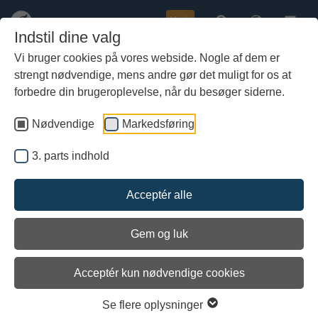
Køb
Indstil dine valg
Vi bruger cookies på vores webside. Nogle af dem er
strengt nødvendige, mens andre gør det muligt for os at
Gå
til
forbedre din brugeroplevelse, når du besøger siderne.
hoved-
indhold
Nødvendige
Markedsføring
3. parts indhold
Scene fra Bayeux Tapetet, et billedtæppe fra 1000-tallet. Manden i forstævnen måler
vanddybden med en stage.
Acceptér alle
Instrumentnavigation i
Vikingetiden?
Gem og luk
For det moderne menneske er det næsten umuligt at forestille sig,
at man kan sejle lange stræk over åbent hav uden en eller anden
Acceptér kun nødvendige cookies
form for navigationsinstrument. Men selvom man kender enkelte
genstande fra vikingetiden, der
kan
have fungeret som
navigationsinstrumenter, ved vi ikke med sikkerhed, om
Se flere oplysninger
vikingerne overhovedet brugte andet end deres sanser til at finde