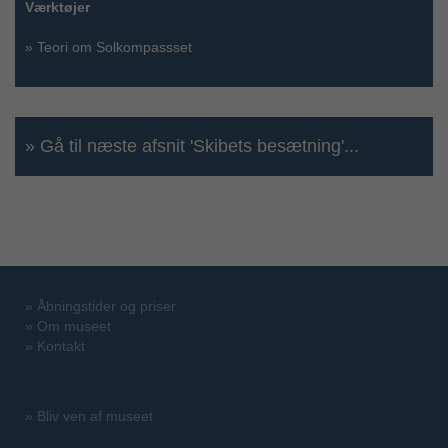
Værktøjer
»
Teori om Solkompassset
» Gå til næste afsnit 'Skibets besætning'...
»
Åbningstider og priser
»
Om museet
»
Kontakt
»
Bliv ven af museet