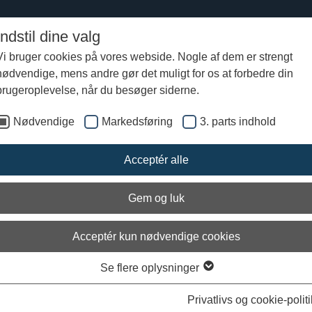
Indstil dine valg
Vi bruger cookies på vores webside. Nogle af dem er strengt
nødvendige, mens andre gør det muligt for os at forbedre din
ommertogt til Gotland 2011
Film om Ottar
brugeroplevelse, når du besøger siderne.
Nødvendige
Markedsføring
3. parts indhold
 om Ottar
Acceptér alle
 kan du se forskellige film, som er produceret før eller under Ottars rejs
Gem og luk
Acceptér kun nødvendige cookies
Se flere oplysninger
Indlæs 3. parts indhold
Privatlivs og cookie-politi