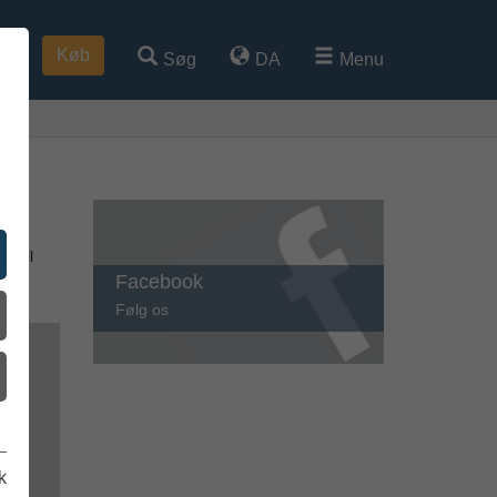
Køb
Søg
DA
Menu
e til
Facebook
Følg os
k