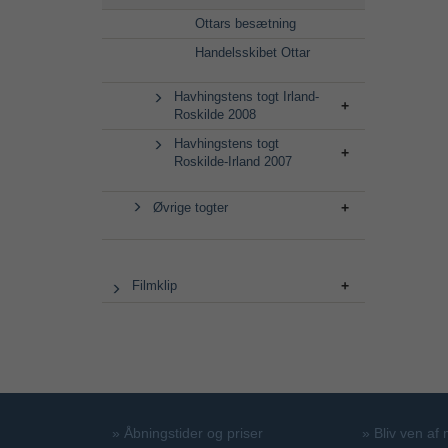
Ottars besætning
Handelsskibet Ottar
Havhingstens togt Irland-
Roskilde 2008
Havhingstens togt
Roskilde-Irland 2007
Øvrige togter
Filmklip
»
Åbningstider og priser
»
Bliv ven af