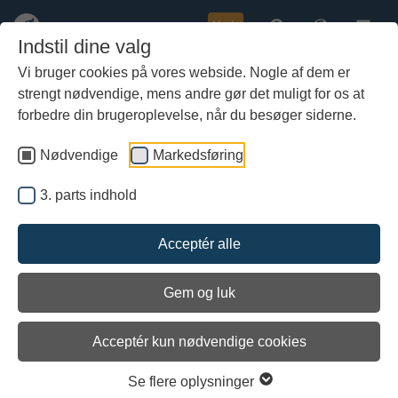
Køb
Indstil dine valg
Vi bruger cookies på vores webside. Nogle af dem er
strengt nødvendige, mens andre gør det muligt for os at
Gå
til
forbedre din brugeroplevelse, når du besøger siderne.
hoved-
indhold
Nødvendige
Markedsføring
3. parts indhold
Acceptér alle
Gem og luk
Ugedagenes oprindelige navne og
Acceptér kun nødvendige cookies
betydning i vikingetiden
Se flere oplysninger
Ugedagenes navne lyder meget nordiske: Tyrs dag, Odins dag,