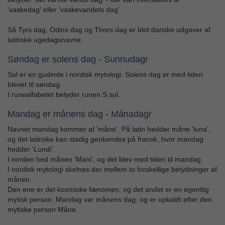
'vaskedag' eller 'vaskevandets dag'.
Så Tyrs dag, Odins dag og Thors dag er blot danske udgaver af
latinske ugedagsnavne.
Søndag er solens dag - Sunnudagr
Sol er en gudinde i nordisk mytologi. Solens dag er med tiden
blevet til søndag.
I runealfabetet betyder runen S sol.
Mandag er månens dag - Mánadagr
Navnet mandag kommer af 'måne'. På latin hedder måne 'luna',
og det latinske kan stadig genkendes på fransk, hvor mandag
hedder 'Lundí'.
I norden hed månen 'Mani', og det blev med tiden til mandag.
I nordisk mytologi skelnes der mellem to forskellige betydninger af
månen.
Den ene er det kosmiske fænomen, og det andet er en egentlig
mytisk person. Mandag var månens dag, og er opkaldt efter den
mytiske person Måne.