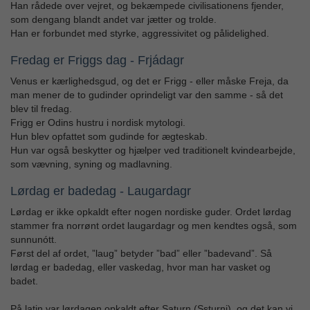
Han rådede over vejret, og bekæmpede civilisationens fjender,
som dengang blandt andet var jætter og trolde.
Han er forbundet med styrke, aggressivitet og pålidelighed.
Fredag er Friggs dag - Frjádagr
Venus er kærlighedsgud, og det er Frigg - eller måske Freja, da
man mener de to gudinder oprindeligt var den samme - så det
blev til fredag.
Frigg er Odins hustru i nordisk mytologi.
Hun blev opfattet som gudinde for ægteskab.
Hun var også beskytter og hjælper ved traditionelt kvindearbejde,
som vævning, syning og madlavning.
Lørdag er badedag - Laugardagr
Lørdag er ikke opkaldt efter nogen nordiske guder. Ordet lørdag
stammer fra norrønt ordet laugardagr og men kendtes også, som
sunnunótt.
Først del af ordet, ”laug” betyder ”bad” eller ”badevand”. Så
lørdag er badedag, eller vaskedag, hvor man har vasket og
badet.
På latin var lørdagen opkaldt efter Saturn (Ssturni), og det kan vi