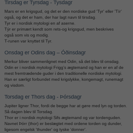
Tirsdag er Tyrsdag - Tysdagr
Mars er en krigsgud, og det er den nordiske gud 'Tyr' eller 'Tír'
også, og det er ham, der har lagt navn til tirsdag.
Tyr er i nordisk mytologi en af aserne.
Týr er primært kendt som rets-og krigsgud, men beskrives
også som vis og modig.
T-runen var knyttet til Tyr.
Onsdag er Odins dag – Óðinsdagr
Merkur bliver sammenlignet med Odin, så det blev til onsdag.
Odin er i nordisk mytologi Frigg’s ægtemand og han er en af de
mest fremtrædende guder i den traditionelle nordiske mytologi.
Han er særligt forbundet med krigslykke, kongemagt, runemagt
og visdom.
Torsdag er Thors dag - Þórsdagr
Jupiter ligner Thor, fordi de begge har at gøre med lyn og torden.
Så dagen blev til Torsdag.
Thor er i nordisk mytologi Sifs ægtemand og var tordenguden.
Navnet Þórr (thor) er beslægtet med ordene torden og dunder,
ligesom engelsk 'thunder' og tyske 'donner'.