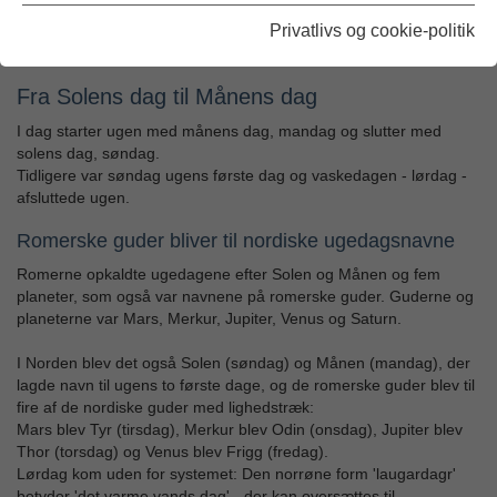
Thors dag.
Men faktisk er de fleste af ugedagenes navne oversættelser af
Privatlivs og cookie-politik
latinske ugedagsnavne – og altså importeret fra syd.
Fra Solens dag til Månens dag
I dag starter ugen med månens dag, mandag og slutter med
solens dag, søndag.
Tidligere var søndag ugens første dag og vaskedagen - lørdag -
afsluttede ugen.
Romerske guder bliver til nordiske ugedagsnavne
Romerne opkaldte ugedagene efter Solen og Månen og fem
planeter, som også var navnene på romerske guder. Guderne og
planeterne var Mars, Merkur, Jupiter, Venus og Saturn.
I Norden blev det også Solen (søndag) og Månen (mandag), der
lagde navn til ugens to første dage, og de romerske guder blev til
fire af de nordiske guder med lighedstræk:
Mars blev Tyr (tirsdag), Merkur blev Odin (onsdag), Jupiter blev
Thor (torsdag) og Venus blev Frigg (fredag).
Lørdag kom uden for systemet: Den norrøne form 'laugardagr'
betyder 'det varme vands dag' - der kan oversættes til