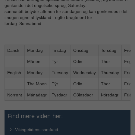
genkende i det engelseke sprog; Saturday.
sunnunótt betyder aftenen for søndagen og kan genkendes i det -
i nogen egne af tyskland - ogfte brugte ord for
lørdag: Sonnabend.
Dansk
Mandag
Tirsdag
Onsdag
Torsdag
Fred
Månen
Tyr
Odin
Thor
Frigg
English
Monday
Tuesday
Wednesday
Thursday
Frida
The Moon
Týr
Odin
Thor
Frigg
Norrønt
Mánadagr
Tysdagr
Óðinsdagr
Þórsdagr
Frjád
Find mere viden her:
Vikingetidens samfund