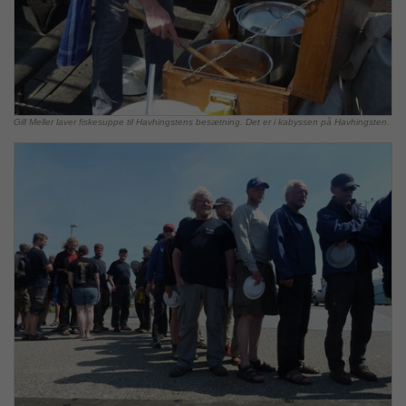
Gill Meller laver fiskesuppe til Havhingstens besætning. Det er i kabyssen på Havhingsten.