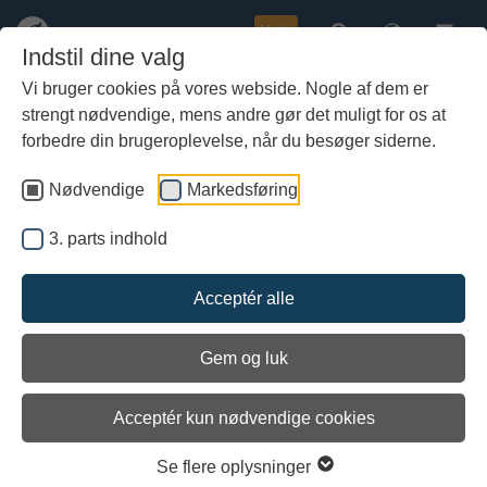
Køb
Indstil dine valg
Vi bruger cookies på vores webside. Nogle af dem er
strengt nødvendige, mens andre gør det muligt for os at
Gå
Havhingsten, River Cottage og Ny
til
forbedre din brugeroplevelse, når du besøger siderne.
Nordisk Vikingmad
hoved-
indhold
Nødvendige
Markedsføring
TV-kokkene fra River Cottage har været et smut i Danmark for at
sejle med Havhingsten og prøve kræfter med madkonceptet Ny
3. parts indhold
Nordisk Vikingemad. Sammen med lokale kokke fra Samsø og
Havhingstens kabys-kokke, Kenneth og Solvej, blev der tilberedt
et festmåltid til Havhingstens besætning af lokale råvarer fra
Acceptér alle
Samsø, blandt andet makrel, gutefår, løg og strandkål.
Billederne er taget af musumsinspektør Lonnie Hansen, der står
Gem og luk
bag udviklingen af Ny Nordisk Vikingemad.
Acceptér kun nødvendige cookies
Se flere oplysninger