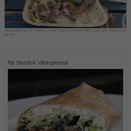
Vikingegildet bød på et væld af smage - røget og marineret kød og fisk, søde frugter, grønt
og urter.
Ny Nordisk Vikingemad