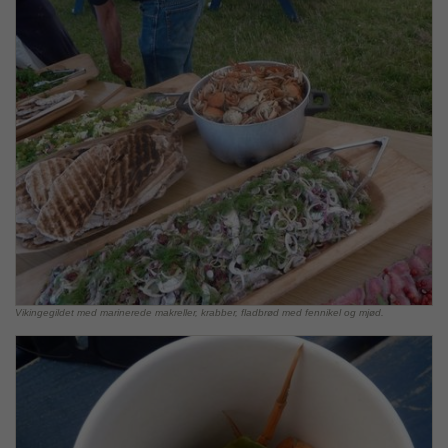
Vikingegildet med marinerede makreller, krabber, fladbrød med fennikel og mjød.