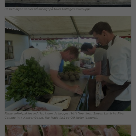
Besætningen venter utålmodigt på River Cottages fiskesuppe.
Friske selleri pakkes ind i ler, inden de lægges i bål i flere timer. Steven Lamb fra River
Cottage (tv.), Kasper Gaard, Ilse Made (th.) og Gill Meller (bagerst).