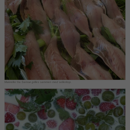
Makreller fra Samsø grilles sammen med selleritop.