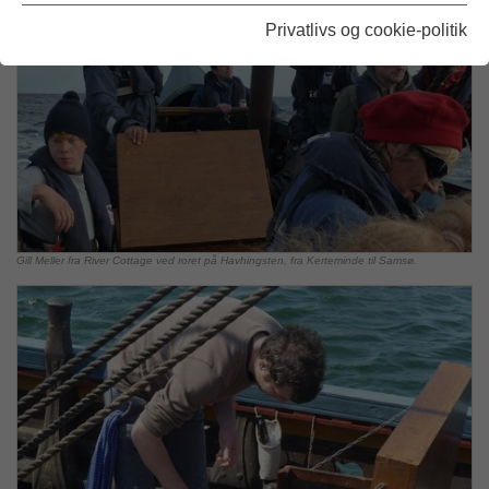
Privatlivs og cookie-politik
Gill Meller fra River Cottage ved roret på Havhingsten, fra Kerteminde til Samsø.