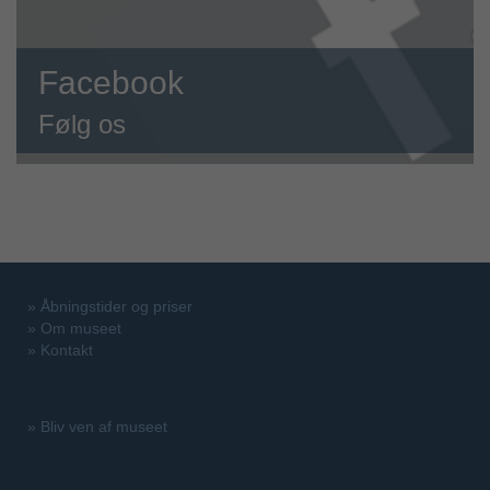
Facebook
Følg os
»
Åbningstider og priser
»
Om museet
»
Kontakt
»
Bliv ven af museet