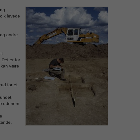
ing
folk levede
 og andre
et
 Det er for
n kan være
ud for et
fundet,
nde udenom.
e
tande,