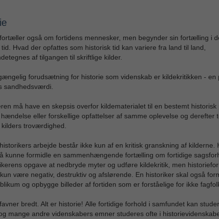
ie
 fortæller også om fortidens mennesker, men begynder sin fortælling i de
 tid. Hvad der opfattes som historisk tid kan variere fra land til land,
etegnes af tilgangen til skriftlige kilder.
ngelig forudsætning for historie som videnskab er kildekritikken - en 
es sandhedsværdi.
eren må have en skepsis overfor kildematerialet til en bestemt historisk
hændelse eller forskellige opfattelser af samme oplevelse og derefter 
e kilders troværdighed.
istorikers arbejde består ikke kun af en kritisk granskning af kilderne. 
å kunne formidle en sammenhængende fortælling om fortidige sagsforh
rikerens opgave at nedbryde myter og udføre kildekritik, men historiefo
kun være negativ, destruktiv og afslørende. En historiker skal også formi
blikum og opbygge billeder af fortiden som er forståelige for ikke fagfol
 favner bredt. Alt er historie! Alle fortidige forhold i samfundet kan stud
 og mange andre videnskabers emner studeres ofte i historievidenskaben; po