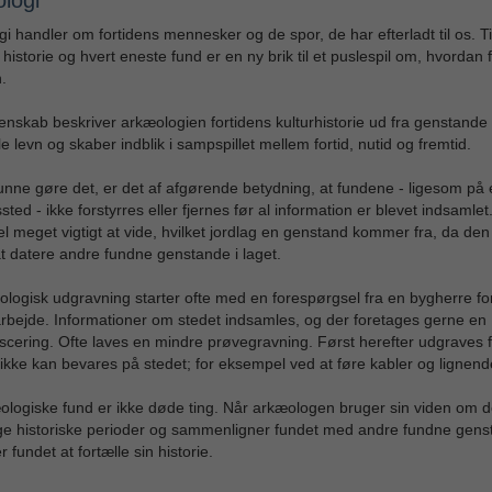
logi
i handler om fortidens mennesker og de spor, de har efterladt til os. T
r historie og hvert eneste fund er en ny brik til et puslespil om, hvordan 
n.
nskab beskriver arkæologien fortidens kulturhistorie ud fra genstande
le levn og skaber indblik i sampspillet mellem fortid, nutid og fremtid.
unne gøre det, er det af afgørende betydning, at fundene - ligesom på 
sted - ikke forstyrres eller fjernes før al information er blevet indsamlet.
 meget vigtigt at vide, hvilket jordlag en genstand kommer fra, da de
at datere andre fundne genstande i laget.
logisk udgravning starter ofte med en forespørgsel fra en bygherre for
bejde. Informationer om stedet indsamles, og der foretages gerne en
cering. Ofte laves en mindre prøvegravning. Først herefter udgraves 
 ikke kan bevares på stedet; for eksempel ved at føre kabler og ligne
logiske fund er ikke døde ting. Når arkæologen bruger sin viden om d
ige historiske perioder og sammenligner fundet med andre fundne gens
 fundet at fortælle sin historie.