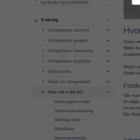
kystkultur og kystfriluftsliv
E-læring
Hvor
Vikingetidens samfund
Vikingetidens geografi
Vores vi
Kilder b
Vikingetidens mennesker
analyser
Vikingetidens langskibe
Noget ve
Sejladsviden
Andet ve
Rundt om vikingeskibet
Forske
Hvor ved vi det fra?
Når man 
En kilde
Arkæologiske kilder
fra et m
Undervandsarkæologi
Der finde
Skriftlige kilder
Billedkilder
Dateringsmetoder