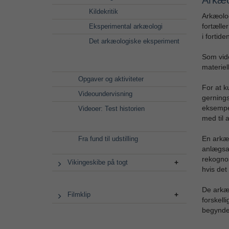
Arkæo
Kildekritik
Arkæolog
fortælle
Eksperimental arkæologi
i fortide
Det arkæologiske eksperiment
Som vide
materiel
Opgaver og aktiviteter
For at k
Videoundervisning
gernings
eksempel
Videoer: Test historien
med til 
En arkæo
Fra fund til udstilling
anlægsar
rekognos
Vikingeskibe på togt
hvis det
De arkæo
Filmklip
forskell
begynder