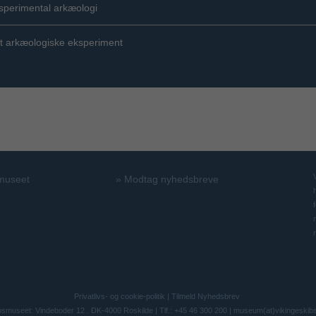
sperimental arkæologi
t arkæologiske eksperiment
 museet
»
Modtag nyhedsbreve
Privatlivs- og cookie-politik
|
Tilmeld Nyhedsbrev
bsmuseet: Vindeboder 12 . DK-4000 Roskilde | Tlf.: +45 46 300 200 |
museum(at)vikingeskib