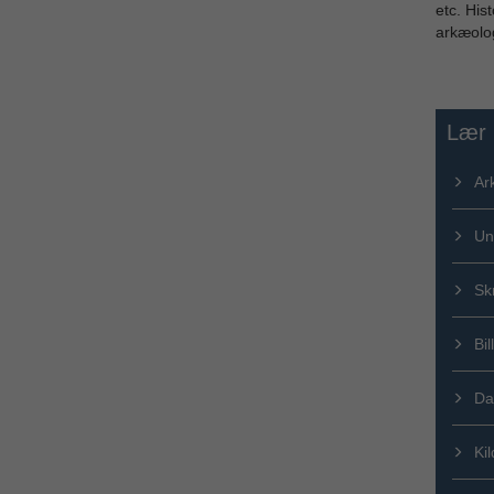
etc. His
arkæolog
Lær 
Ar
Un
Skr
Bil
Da
Kil