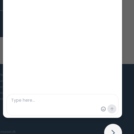
Vikingeskibsmuseet er Danmarks museum for mennesket, skibet og
havet i oldtid og middelalder. Museet søger gennem udstillinger,
forskning og eksperimentel arkæologi at skabe et levende og
moderne museum, der gør vores maritime forhistorie interessant og
relevant for nutidens mennesker.
smuseet.dk