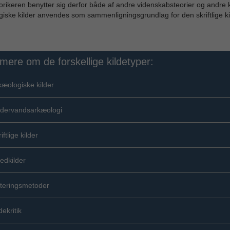
torikeren benytter sig derfor både af andre videnskabsteorier og andre ki
iske kilder anvendes som sammenligningsgrundlag for den skriftlige ki
mere om de forskellige kildetyper:
kæologiske kilder
dervandsarkæologi
iftlige kilder
ledkilder
teringsmetoder
dekritik