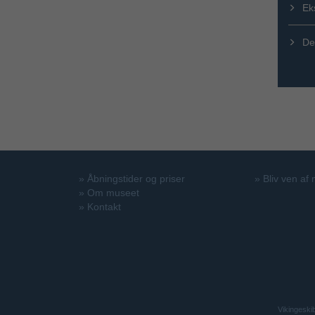
Ek
De
»
Åbningstider og priser
»
Bliv ven af
»
Om museet
»
Kontakt
Vikingeski