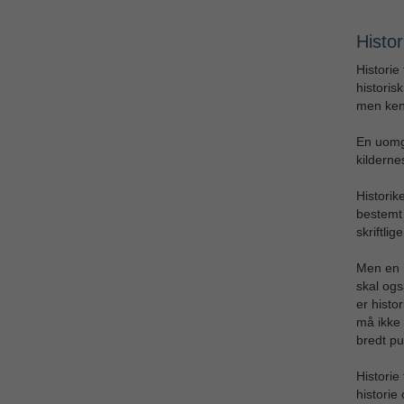
Histor
Historie
historisk
men kend
En uomgæ
kildern
Historik
bestemt 
skriftlig
Men en h
skal ogs
er histo
må ikke 
bredt pu
Historie
historie