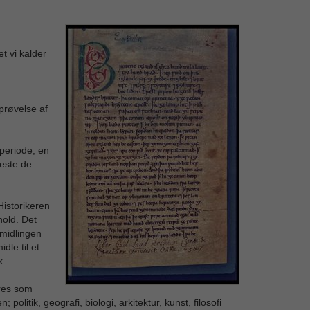
t vi kalder
prøvelse af
 periode, en
teste de
Historikeren
old. Det
rmidlingen
dle til et
k.
eres som
litik, geografi, biologi, arkitektur, kunst, filosofi