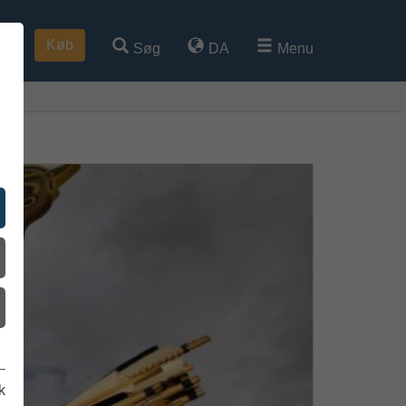
Køb
Søg
DA
Menu
k