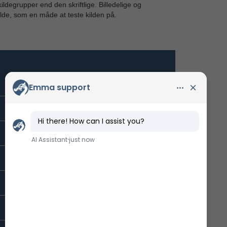
ldegrupper end den skriftlige. Billedelige og
lde, som en måde at teste kilden på.