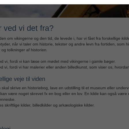
 ved vi det fra?
den om vikingerne og den tid, de levede i, har vi fået fra forskellige
kild
etyder, når vi taler om historie, tekster og andre levn fra fortiden, som 
 og tolkninger af historien.
d vi, fordi vi kan læse om mødet med vikingerne i gamle bøger.
d vi, fordi vi har malerier eller anden billedkunst, som viser os, hvordan
llige veje til viden
skal skrive en historiebog, lave en udstilling til et museum eller under
 kan være noget skrevet fx en bog eller en lov. En kilde kan også være 
enneske.
s skriftlige kilder, billedkilder og arkæologiske kilder.