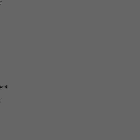
t.
 til
t.