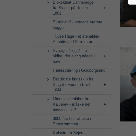
Blokskibet Dannebroge
fra Slaget på Reden
1801
Svælget 2 - verdens største
kogge
Tudse Hage - et stenalder-
Atlantis ved Skælskør
Svælget 1 og 2 - to
skibe, der aldrig nåede i
havn
Pælespærring i Guldborgsund
Det sidste krigsskib fra
Slaget i Femern Bælt
1644
Middelalderskibet fra
Kalverev - måske det
missing link?
3000 års bosættelse i
Storstrømmen
Kølsvin fra Sejerø