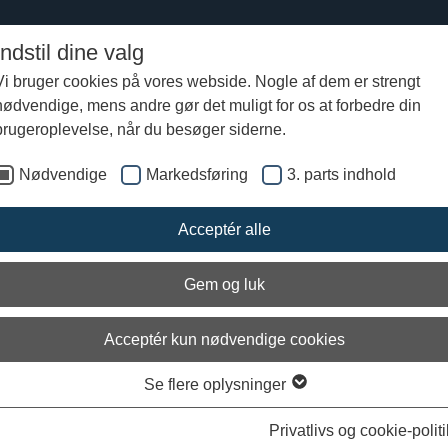
Indstil dine valg
Vi bruger cookies på vores webside. Nogle af dem er strengt
nødvendige, mens andre gør det muligt for os at forbedre din
ragundersøgelse i Femern Bælt 2012
Præsentation af holdet
Marinarkæologe
brugeroplevelse, når du besøger siderne.
Nødvendige
Markedsføring
3. parts indhold
ag Vikingeskibsmuseets hidtid største marinarkæologiske undersøgelse
uni vil tilbringe mange timer på 24 meters dybde. Alle marinarkæologer
Acceptér alle
 erhvervsdykkere, der gennem de seneste år har gennemgået
uddannelse før undersøgelserne i Femern Bælt.
Gem og luk
Jørgen Dencker
Projektleder på den danske del af undersøgelsen.
Acceptér kun nødvendige cookies
Marinarkæolog og erhvervsdykker, Vikingeskibsmu
Se flere oplysninger
Privatlivs og cookie-politi