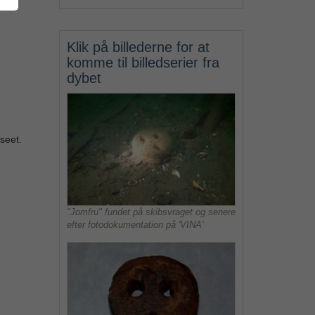
Klik på billederne for at
komme til billedserier fra
dybet
seet.
"Jomfru" fundet på skibsvraget og senere
efter fotodokumentation på 'VINA'