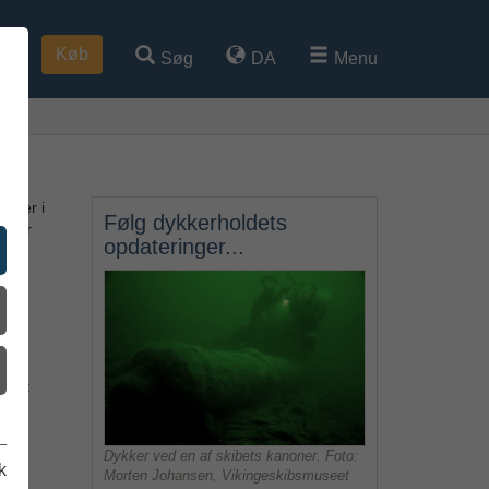
Køb
Søg
DA
Menu
rne
, der i
Følg dykkerholdets
ne er
opdateringer...
seet
Dykker ved en af skibets kanoner. Foto:
k
Morten Johansen, Vikingeskibsmuseet