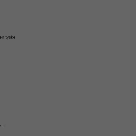
,
den tyske
til