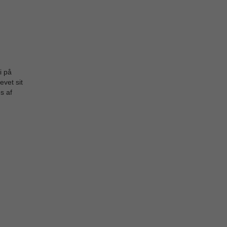
i på
evet sit
s af