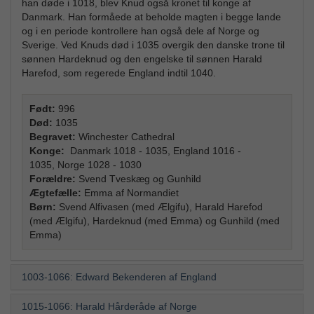
han døde i 1018, blev Knud også kronet til konge af
Danmark. Han formåede at beholde magten i begge lande
og i en periode kontrollere han også dele af Norge og
Sverige. Ved Knuds død i 1035 overgik den danske trone til
sønnen Hardeknud og den engelske til sønnen Harald
Harefod, som regerede England indtil 1040.
Født:
996
Død:
1035
Begravet:
Winchester Cathedral
Konge:
Danmark 1018 - 1035, England 1016 -
1035, Norge 1028 - 1030
Forældre:
Svend Tveskæg og Gunhild
Ægtefælle:
Emma af Normandiet
Børn:
Svend Alfivasen (med Ælgifu), Harald Harefod
(med Ælgifu), Hardeknud (med Emma) og Gunhild (med
Emma)
1003-1066: Edward Bekenderen af England
1015-1066: Harald Hårderåde af Norge