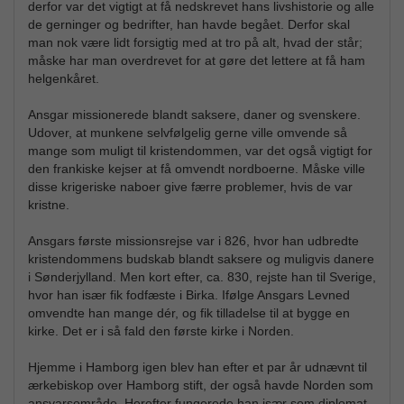
derfor var det vigtigt at få nedskrevet hans livshistorie og alle
de gerninger og bedrifter, han havde begået. Derfor skal
man nok være lidt forsigtig med at tro på alt, hvad der står;
måske har man overdrevet for at gøre det lettere at få ham
helgenkåret.
Ansgar missionerede blandt saksere, daner og svenskere.
Udover, at munkene selvfølgelig gerne ville omvende så
mange som muligt til kristendommen, var det også vigtigt for
den frankiske kejser at få omvendt nordboerne. Måske ville
disse krigeriske naboer give færre problemer, hvis de var
kristne.
Ansgars første missionsrejse var i 826, hvor han udbredte
kristendommens budskab blandt saksere og muligvis danere
i Sønderjylland. Men kort efter, ca. 830, rejste han til Sverige,
hvor han især fik fodfæste i Birka. Ifølge Ansgars Levned
omvendte han mange dér, og fik tilladelse til at bygge en
kirke. Det er i så fald den første kirke i Norden.
Hjemme i Hamborg igen blev han efter et par år udnævnt til
ærkebiskop over Hamborg stift, der også havde Norden som
ansvarsområde. Herefter fungerede han især som diplomat,