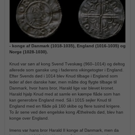
- konge af Danmark (1018-1035), England (1016-1035) og
Norge (1028-1030).
Knud var søn af kong Svend Tveskæg (960–1014) og deltog
allerede som ganske ung i faderens vikingetogter i England.
Efter Svends død i 1014 blev Knud tilbage i England som
leder af den danske hær, men måtte dog flygte tilbage til
Danmark, hvor hans bror, Harald lige var blevet kronet.
Harald hjalp Knud med at samle en kæmpe flåde som han
kan generobre England med. Så i 1015 sejler Knud til
England med en flåde på 160 skibe og flere tusind krigere.
To år sene ved den engelske kong Æthelreds død, blev han
konge over England.
Imens var hans bror Harald II konge af Danmark, men da