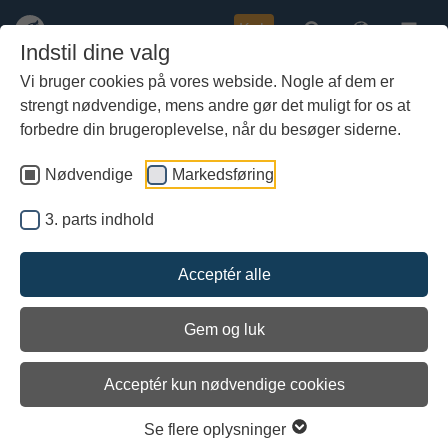
Køb
Indstil dine valg
Vi bruger cookies på vores webside. Nogle af dem er
strengt nødvendige, mens andre gør det muligt for os at
Gå
til
forbedre din brugeroplevelse, når du besøger siderne.
hoved-
indhold
Nødvendige
Markedsføring
3. parts indhold
Acceptér alle
Gem og luk
Acceptér kun nødvendige cookies
Se flere oplysninger
Vikingetidens mennesker