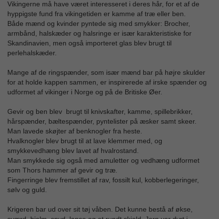
Vikingerne må have været interesseret i deres hår, for et af de
hyppigste fund fra vikingetiden er kamme af træ eller ben.
Både mænd og kvinder pyntede sig med smykker: Brocher,
armbånd, halskæder og halsringe er især karakteristiske for
Skandinavien, men også importeret glas blev brugt til
perlehalskæder.
Mange af de ringspænder, som især mænd bar på højre skulder
for at holde kappen sammen, er inspirerede af irske spænder og
udformet af vikinger i Norge og på de Britiske Øer.
Gevir og ben blev brugt til knivskafter, kamme, spillebrikker,
hårspænder, bæltespænder, pyntelister på æsker samt skeer.
Man lavede skøjter af benknogler fra heste.
Hvalknogler blev brugt til at lave klemmer med, og
smykkevedhæng blev lavet af hvalrostand.
Man smykkede sig også med amuletter og vedhæng udformet
som Thors hammer af gevir og træ.
Fingerringe blev fremstillet af rav, fossilt kul, kobberlegeringer,
sølv og guld.
Krigeren bar ud over sit tøj våben. Det kunne bestå af økse,