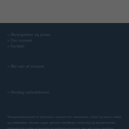
»
Åbningstider og priser
»
Om museet
»
Kontakt
»
Bliv ven af museet
»
Modtag nyhedsbreve
Vikingeskibsmuseet er Danmarks museum for mennesket, skibet og havet i oldtid
og middelalder. Museet søger gennem udstillinger, forskning og eksperimentel
arkæologi at skabe et levende og moderne museum, der gør vores maritime