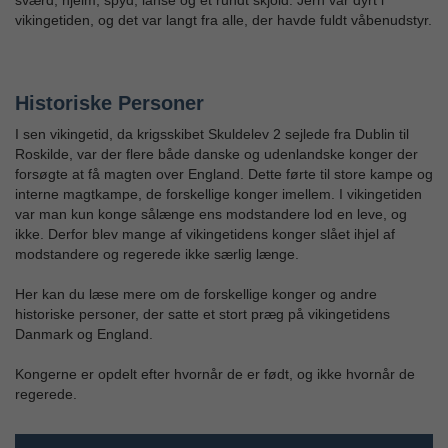
sværd, hjelm, spyd, lanse og et rundt skjold. Jern var dyrt i
vikingetiden, og det var langt fra alle, der havde fuldt våbenudstyr.
Historiske Personer
I sen vikingetid, da krigsskibet Skuldelev 2 sejlede fra Dublin til
Roskilde, var der flere både danske og udenlandske konger der
forsøgte at få magten over England. Dette førte til store kampe og
interne magtkampe, de forskellige konger imellem. I vikingetiden
var man kun konge sålænge ens modstandere lod en leve, og
ikke. Derfor blev mange af vikingetidens konger slået ihjel af
modstandere og regerede ikke særlig længe.
Her kan du læse mere om de forskellige konger og andre
historiske personer, der satte et stort præg på vikingetidens
Danmark og England.
Kongerne er opdelt efter hvornår de er født, og ikke hvornår de
regerede.