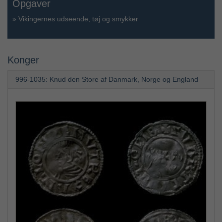
Opgaver
»
Vikingernes udseende, tøj og smykker
Konger
996-1035: Knud den Store af Danmark, Norge og England