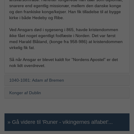
snarere end egentlig missionær, mellem den danske konge
og den frankiske konge/kejser. Han fik tilladelse til at bygge
kirke i både Hedeby og Ribe.
Ved Ansgars død i sygeseng i 865, havde kristendommen
ikke fået noget egentligt fodfæste i Norden. Det var først
med Harald Blåtand, (konge fra 958-986) at kristendommen
virkelig fik fat.
Så når Ansgar er blevet kaldt for ”Nordens Apostel” er det
nok lidt overdrevet.
1040-1081: Adam af Bremen
Konger af Dublin
» Gå videre til 'Runer - vikingernes alfabet'...