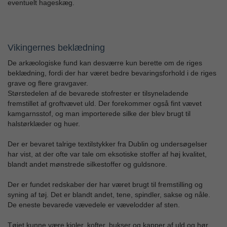
eventuelt hageskæg.
Vikingernes beklædning
De arkæologiske fund kan desværre kun berette om de riges
beklædning, fordi der har været bedre bevaringsforhold i de riges
grave og flere gravgaver.
Størstedelen af de bevarede stofrester er tilsyneladende
fremstillet af groftvævet uld. Der forekommer også fint vævet
kamgarnsstof, og man importerede silke der blev brugt til
halstørklæder og huer.
Der er bevaret talrige textilstykker fra Dublin og undersøgelser
har vist, at der ofte var tale om eksotiske stoffer af høj kvalitet,
blandt andet mønstrede silkestoffer og guldsnore.
Der er fundet redskaber der har været brugt til fremstilling og
syning af tøj. Det er blandt andet, tene, spindler, sakse og nåle.
De eneste bevarede vævedele er vævelodder af sten.
Tøjet kunne være kjoler, kofter, bukser og kapper af uld og hør,