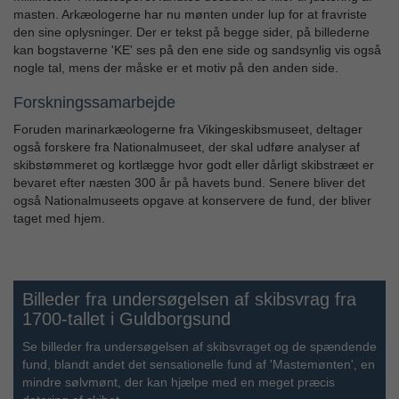
masten. Arkæologerne har nu mønten under lup for at fravriste
den sine oplysninger. Der er tekst på begge sider, på billederne
kan bogstaverne 'KE' ses på den ene side og sandsynlig vis også
nogle tal, mens der måske er et motiv på den anden side.
Forskningssamarbejde
Foruden marinarkæologerne fra Vikingeskibsmuseet, deltager
også forskere fra Nationalmuseet, der skal udføre analyser af
skibstømmeret og kortlægge hvor godt eller dårligt skibstræet er
bevaret efter næsten 300 år på havets bund. Senere bliver det
også Nationalmuseets opgave at konservere de fund, der bliver
taget med hjem.
Billeder fra undersøgelsen af skibsvrag fra
1700-tallet i Guldborgsund
Se billeder fra undersøgelsen af skibsvraget og de spændende
fund, blandt andet det sensationelle fund af 'Mastemønten', en
mindre sølvmønt, der kan hjælpe med en meget præcis