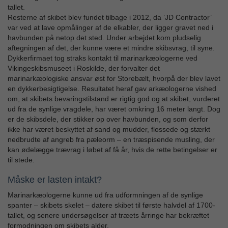
tallet.
Resterne af skibet blev fundet tilbage i 2012, da ’JD Contractor’
var ved at lave opmålinger af de elkabler, der ligger gravet ned i
havbunden på netop det sted. Under arbejdet kom pludselig
aftegningen af det, der kunne være et mindre skibsvrag, til syne.
Dykkerfirmaet tog straks kontakt til marinarkæologerne ved
Vikingeskibsmuseet i Roskilde, der forvalter det
marinarkæologiske ansvar øst for Storebælt, hvorpå der blev lavet
en dykkerbesigtigelse. Resultatet heraf gav arkæologerne vished
om, at skibets bevaringstilstand er rigtig god og at skibet, vurderet
ud fra de synlige vragdele, har været omkring 16 meter langt. Dog
er de skibsdele, der stikker op over havbunden, og som derfor
ikke har været beskyttet af sand og mudder, flossede og stærkt
nedbrudte af angreb fra pæleorm – en træspisende musling, der
kan ødelægge trævrag i løbet af få år, hvis de rette betingelser er
til stede.
Måske er lasten intakt?
Marinarkæologerne kunne ud fra udformningen af de synlige
spanter – skibets skelet – datere skibet til første halvdel af 1700-
tallet, og senere undersøgelser af træets årringe har bekræftet
formodningen om skibets alder.