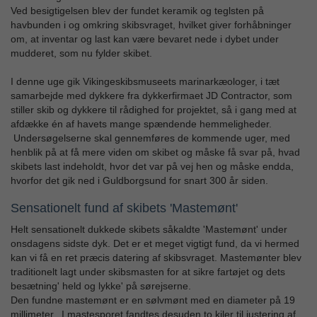
Ved besigtigelsen blev der fundet keramik og teglsten på
havbunden i og omkring skibsvraget, hvilket giver forhåbninger
om, at inventar og last kan være bevaret nede i dybet under
mudderet, som nu fylder skibet.
I denne uge gik Vikingeskibsmuseets marinarkæologer, i tæt
samarbejde med dykkere fra dykkerfirmaet JD Contractor, som
stiller skib og dykkere til rådighed for projektet, så i gang med at
afdække én af havets mange spændende hemmeligheder.
Undersøgelserne skal gennemføres de kommende uger, med
henblik på at få mere viden om skibet og måske få svar på, hvad
skibets last indeholdt, hvor det var på vej hen og måske endda,
hvorfor det gik ned i Guldborgsund for snart 300 år siden.
Sensationelt fund af skibets 'Mastemønt'
Helt sensationelt dukkede skibets såkaldte 'Mastemønt' under
onsdagens sidste dyk. Det er et meget vigtigt fund, da vi hermed
kan vi få en ret præcis datering af skibsvraget. Mastemønter blev
traditionelt lagt under skibsmasten for at sikre fartøjet og dets
besætning' held og lykke' på sørejserne.
Den fundne mastemønt er en sølvmønt med en diameter på 19
millimeter. I mastesporet fandtes desuden to kiler til justering af