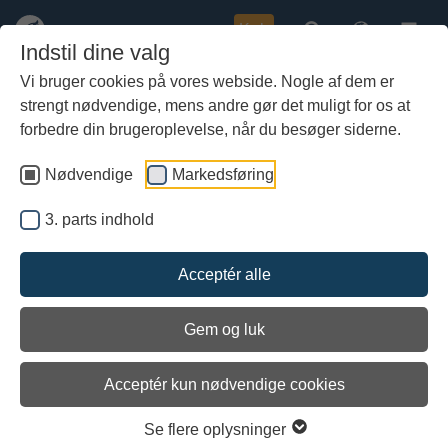
Køb
Indstil dine valg
Vi bruger cookies på vores webside. Nogle af dem er
strengt nødvendige, mens andre gør det muligt for os at
Gå
Vikingeskibsmuseet undersøger
til
forbedre din brugeroplevelse, når du besøger siderne.
skibsvrag fra 1700-tallet i
hoved-
Guldborgsund
indhold
Nødvendige
Markedsføring
3. parts indhold
Acceptér alle
Gem og luk
Acceptér kun nødvendige cookies
Se flere oplysninger