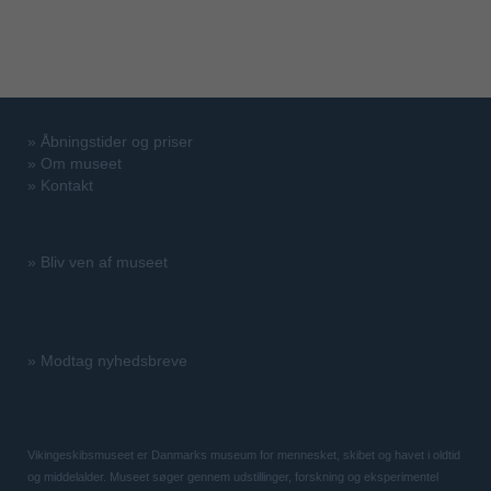
»
Åbningstider og priser
»
Om museet
»
Kontakt
»
Bliv ven af museet
»
Modtag nyhedsbreve
Vikingeskibsmuseet er Danmarks museum for mennesket, skibet og havet i oldtid
og middelalder. Museet søger gennem udstillinger, forskning og eksperimentel