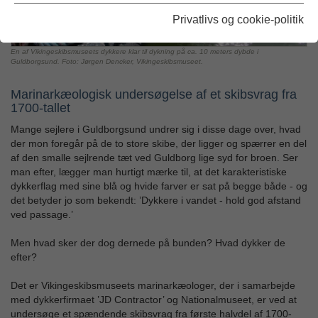
Privatlivs og cookie-politik
En af Vikingeskibsmuseets dykkere klar til dykning på ca. 10 meters dybde i
Guldborgsund. Foto: Jørgen Dencker, Vikingeskibsmuseet.
Marinarkæologisk undersøgelse af et skibsvrag fra
1700-tallet
Mange sejlere i Guldborgsund undrer sig i disse dage over, hvad
der mon foregår på de to store skibe, der ligger og spærrer en del
af den smalle sejlrende tæt ved Guldborg lige syd for broen. Ser
man efter, lægger man hurtigt mærke til, at det karakteristiske
dykkerflag med sine blå og hvide farver er sat på begge både - og
det betyder jo som bekendt: ’Dykkere i vandet - hold god afstand
ved passage.’
Men hvad sker der dog dernede på bunden? Hvad dykker de
efter?
Det er Vikingeskibsmuseets marinarkæologer, der i samarbejde
med dykkerfirmaet ’JD Contractor’ og Nationalmuseet, er ved at
undersøge et spændende skibsvrag fra første halvdel af 1700-