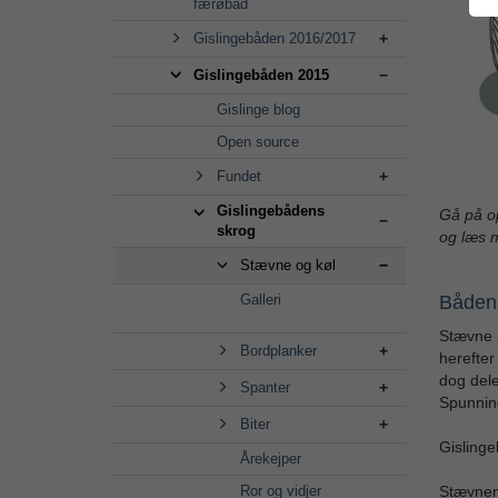
færøbåd
Gislingebåden 2016/2017
Gislingebåden 2015
Gislinge blog
Open source
Fundet
Gislingebådens
Gå på o
skrog
og læs 
Stævne og køl
Galleri
Båden
Stævne p
Bordplanker
herefter
dog dele
Spanter
Spunnin
Biter
Gisling
Årekejper
Ror og vidjer
Stævnen 