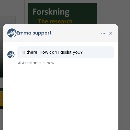
Fra vrag til virkelighed
Læs om forskningen bag den færdige
rekonstruktion her..
Start fra begyndelsen - læs om det