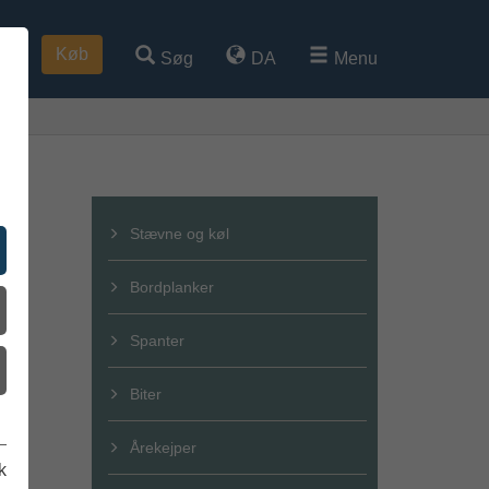
Køb
Søg
DA
Menu
Stævne og køl
Bordplanker
Spanter
Biter
Årekejper
k