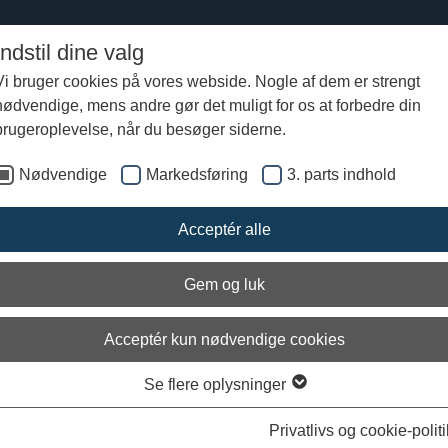
Indstil dine valg
Vi bruger cookies på vores webside. Nogle af dem er strengt
nødvendige, mens andre gør det muligt for os at forbedre din
 2015
Gislingebådens skrog
Stævne og køl
brugeroplevelse, når du besøger siderne.
Nødvendige
Markedsføring
3. parts indhold
 og stævn
Acceptér alle
Gem og luk
Acceptér kun nødvendige cookies
Se flere oplysninger
Privatlivs og cookie-politi