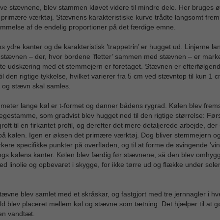
ave stævnene, blev stammen kløvet videre til mindre dele. Her bruges 
primære værktøj. Stævnens karakteristiske kurve trådte langsomt frem
emmelse af de endelig proportioner på det færdige emne.
 ydre kanter og de karakteristisk ’trappetrin’ er hugget ud. Linjerne la
 stævnen – der, hvor bordene ’fletter’ sammen med stævnen – er mark
te udskæring med et stemmejern er foretaget. Stævnen er efterfølgen
til den rigtige tykkelse, hvilket varierer fra 5 cm ved stævntop til kun 1 
 og stævn skal samles.
meter lange køl er t-formet og danner bådens rygrad. Kølen blev fremsti
egestamme, som gradvist blev hugget ned til den rigtige størrelse: Før
roft til en firkantet profil, og derefter det mere detaljerede arbejde, der
å kølen. Igen er øksen det primære værktøj. Dog bliver stemmejern o
arkere specifikke punkter på overfladen, og til at forme de svingende ’vin
ngs kølens kanter. Kølen blev færdig før stævnene, så den blev omhygg
d linolie og opbevaret i skygge, for ikke tørre ud og flække under sole
tævne blev samlet med et skråskar, og fastgjort med tre jernnagler i hv
ld blev placeret mellem køl og stævne som tætning. Det hjælper til at g
en vandtæt.