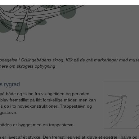
pdagelse i Gislingebådens skrog. Klik på de grå markeringer med mus
mere om skrogets opbygning
s rygrad
å både og skibe fra vikingetiden og perioden
 blev fremstillet på lidt forskellige måder, men kan
s op i to hovedkonstruktioner: Trappestævn og
gsstævn.
ebåden er bygget med en trappestævn.
er lavet af ét stykke. Den fremstilles ved at kløve et egetræ i halve og