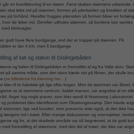
r går en kvartkløvning til en stævn. Først skabes stævnens udseende. A
 der skal løbe ind på stævnen, formen på yderkanten og bredden af s
s på forhånd. Herefter hugges ydersiden så formen bliver en forlæng
 hvor de løber ind. Derefter udhules stævnen, så bordene kan samles t
 med klinknagler.
n godt have flere bordgange, end der er trapper på stævnen. På
båden er der 4 trin, men 5 bordgange.
illing af køl og stævn til Gislingebåden
ævne og kølen til Gislingebåden er fremstillet af eg fra Vallø skov. S
vet på samme måde, som den store kævle vist på filmen, der skulle brug
e (
se billederne fra kløvning her…
).
te kløv til to halvdele gik lige efter bogen. Men da stammen var åbnet,
gerne se at stammens centrum, kaldet marven, var angrebet af en ell
 råd. Asger tog nogle prøver, som blev sendt til Hussvamp Laboratoriet 
, og problemet blev identificeret som Oksetungesvamp. Den havde ang
f stammen, lige ved bunden, men prøverne viste også, at den ikke ha
ig længere ind i træet. Efter mange diskussioner og overvejelser, beslu
erne sig for, at det skadede område var så begrænset, at de godt ku
e med fremstilling af stævnene, med den del af træet, der ikke var angr