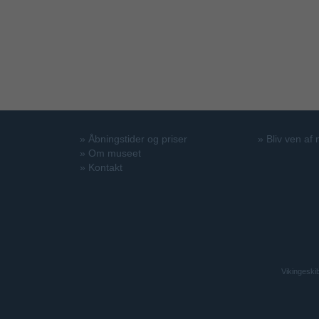
»
Åbningstider og priser
»
Bliv ven af
»
Om museet
»
Kontakt
Vikingeski