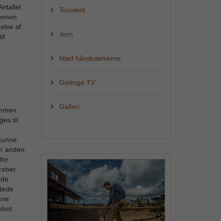
ntallet
Tovværk
tævnen
else af
Jern
il
Mød håndværkerne
Gislinge TV
Galleri
tammen
es til
 kunne
er anden
for
rebet
vde
ttede
nne
ebet.