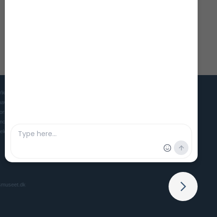
originale Gislingefund her!
Vikingeskibsmuseet er Danmarks museum for mennesket, skibet og
havet i oldtid og middelalder. Museet søger gennem udstillinger,
forskning og eksperimentel arkæologi at skabe et levende og
moderne museum, der gør vores maritime forhistorie interessant og
relevant for nutidens mennesker.
smuseet.dk