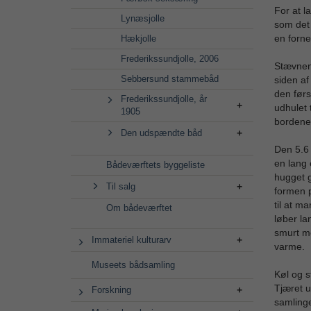
For at l
Lynæsjolle
som det 
en forn
Hækjolle
Frederikssundjolle, 2006
Stævnens
Sebbersund stammebåd
siden af
den førs
Frederikssundjolle, år
udhulet 
1905
bordene
Den udspændte båd
Den 5.6 
en lang 
Bådeværftets byggeliste
hugget g
Til salg
formen p
til at m
Om bådeværftet
løber la
smurt me
Immateriel kulturarv
varme.
Museets bådsamling
Køl og s
Tjæret u
Forskning
samling