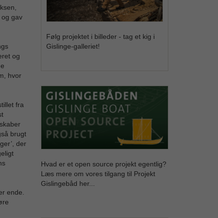
øksen,
 og gav
Følg projektet i billeder - tag et kig i
Gislinge-galleriet!
ngs
eret og
de
cm, hvor
llet fra
st
 skaber
gså brugt
ger’, der
eligt
ns
Hvad er et open source projekt egentlig?
Læs mere om vores tilgang til Projekt
Gislingebåd her...
er ende.
øre