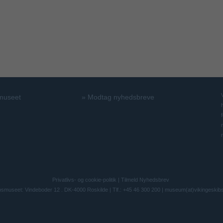
 museet
»
Modtag nyhedsbreve
Privatlivs- og cookie-politik
|
Tilmeld Nyhedsbrev
bsmuseet: Vindeboder 12 . DK-4000 Roskilde | Tlf.: +45 46 300 200 |
museum(at)vikingeskib