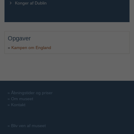
Konger af Dublin
Opgaver
»
Kampen om England
»
Åbningstider og priser
»
Om museet
»
Kontakt
»
Bliv ven af museet