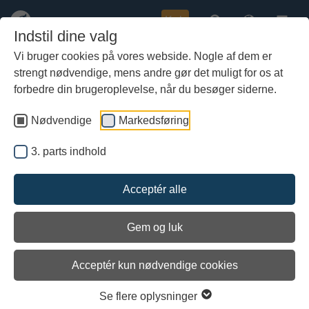
Køb
Indstil dine valg
Vi bruger cookies på vores webside. Nogle af dem er
strengt nødvendige, mens andre gør det muligt for os at
Gå
Harold Godwinson
til
forbedre din brugeroplevelse, når du besøger siderne.
hoved-
- konge af England
indhold
1022-1066.
Nødvendige
Markedsføring
Harold (ca. 1022–1066)
3. parts indhold
var søn af jarl Godwin,
som fra begyndelsen af
1000-tallet havde været
Acceptér alle
en af Englands ledende
mænd.
Gem og luk
Jarl Godwin var gift med
Gyda som var søster til
Acceptér kun nødvendige cookies
Ulf jarl. Ulf jarl var Knud
den Stores svoger og
Se flere oplysninger
stedfortræder i