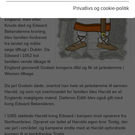
Danmark. Godwin
havde været Knuds
Privatlivs og cookie-politik
mest betroede mand i
England, men efter
Knuds død og Edward
Bekenderens kroning,
blev familien fordrevet
fra landet og måtte
søge tilflugt i Dublin. Da
Edward i 1052 lod
familien vende tilbage til
England genvandt Godwin kongens tillid og fik sit jarledømme i
Wessex tilbage.
Da jarl Godwin døde, overlod han hele sit jarledømme til sønnen
Harold, og som nyt overhovedet for familien blev Harold en af
Englands mægtigste mænd. Datteren Edith blev også gift med
kong Edward Bekenderen.
I 1065 støttede Harold kong Edward i kampen mod oprørere fra
Northumbrien. Oprøret var ledet af Harolds egen bror Tostig, der
var jarl i området, og kampene endte med at Harold opfordrede
kongen til at landsforvise Tostig.