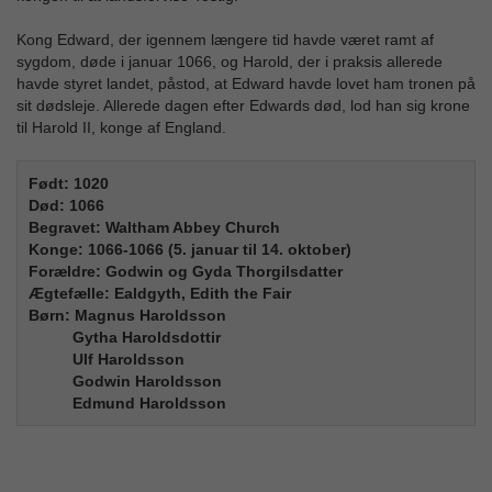
Kong Edward, der igennem længere tid havde været ramt af
sygdom, døde i januar 1066, og Harold, der i praksis allerede
havde styret landet, påstod, at Edward havde lovet ham tronen på
sit dødsleje. Allerede dagen efter Edwards død, lod han sig krone
til Harold II, konge af England.
Født: 1020
Død: 1066
Begravet: Waltham Abbey Church
Konge: 1066-1066 (5. januar til 14. oktober)
Forældre: Godwin og Gyda Thorgilsdatter
Ægtefælle: Ealdgyth, Edith the Fair
Børn: Magnus Haroldsson
Gytha Haroldsdottir
Ulf Haroldsson
Godwin Haroldsson
Edmund Haroldsson