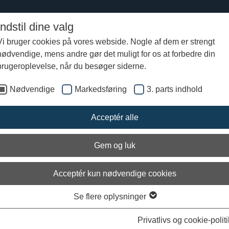
Indstil dine valg
Vi bruger cookies på vores webside. Nogle af dem er strengt
nødvendige, mens andre gør det muligt for os at forbedre din
brugeroplevelse, når du besøger siderne.
Nødvendige
Markedsføring
3. parts indhold
 Historien - videoer fra danske muse
Acceptér alle
du se videoer, hvor vi sammen med andre danske museer tester histor
r du også spekuleret over, hvordan man gjorde ting i fortiden - og om
Gem og luk
 dag? Eller måske bedre?
geskibsmuseet skulle en planke fra vikingetiden testes mod plankerm, de
Acceptér kun nødvendige cookies
det ender, for det kan I se i videoen.
Se flere oplysninger
deoer svarer på spørgsmål fra andre tidsperioder: Kunne man tørre sig ba
 ældste bil køre? Kan man finde vej med en sekstant? og er en oldti
Privatlivs og cookie-politi
er vi, når vi afprøver historiske genstande på landets museer. Resultatet