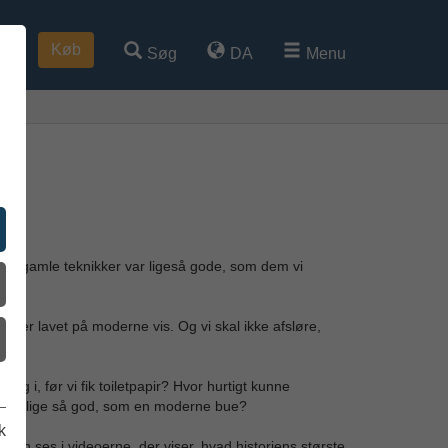
Køb
Søg
DA
Menu
er
ien.
 de gamle teknikker var ligeså gode, som dem vi
r er lavet på moderne vis. Og vi skal ikke afsløre,
g i, før vi fik toiletpapir? Hvor hurtigt kunne
sbue lige så god, som en moderne bue?
k
 kan ses i videoerne, der viser, hvad historiens største