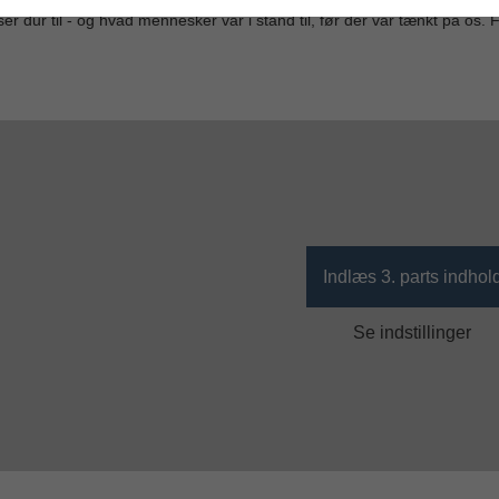
er dur til - og hvad mennesker var i stand til, før der var tænkt på os. Fo
Indlæs 3. parts indhol
Se indstillinger