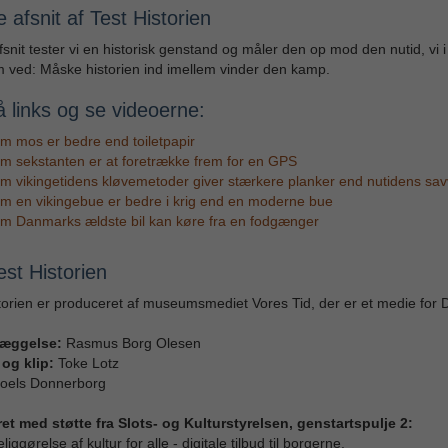
e afsnit af Test Historien
afsnit tester vi en historisk genstand og måler den op mod den nutid, vi i
 ved: Måske historien ind imellem vinder den kamp.
å links og se videoerne:
m mos er bedre end toiletpapir
m sekstanten er at foretrække frem for en GPS
m vikingetidens kløvemetoder giver stærkere planker end nutidens sa
m en vikingebue er bedre i krig end en moderne bue
om Danmarks ældste bil kan køre fra en fodgænger
st Historien
torien er produceret af museumsmediet Vores Tid, der er et medie for 
elæggelse:
Rasmus Borg Olesen
og klip:
Toke Lotz
oels Donnerborg
et med støtte fra Slots- og Kulturstyrelsen, genstartspulje 2:
iggørelse af kultur for alle - digitale tilbud til borgerne.