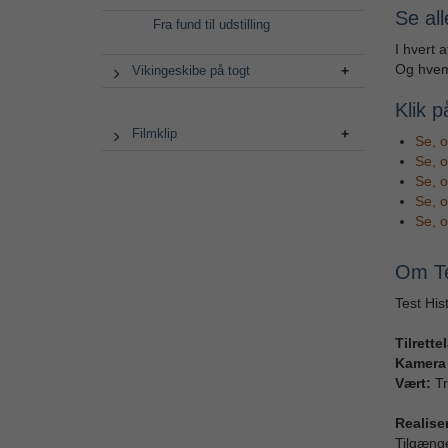
Se all
Fra fund til udstilling
I hvert 
Og hvem
Vikingeskibe på togt
Klik p
Filmklip
Se, o
Se, o
Se, o
Se, o
Se, 
Om Te
Test His
Tilrett
Kamera 
Vært:
Tr
Realiser
Tilgængel