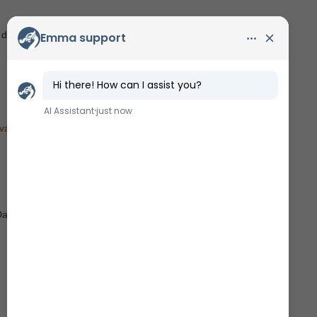
 dag opfatter som højdepunktet af vores civilisation.
vværker
Danmarks kulturhistoriske museer.