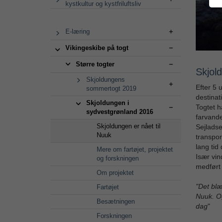
kystkultur og kystfriluftsliv
E-læring
Vikingeskibe på togt
Større togter
Skjol
Skjoldungens
Efter 5 
sommertogt 2019
destinat
Skjoldungen i
Togtet h
sydvestgrønland 2016
farvande
Skjoldungen er nået til
Sejladse
Nuuk
transpor
lang tid
Mere om fartøjet, projektet
Især vin
og forskningen
medført 
Om projektet
"Det blæ
Fartøjet
Nuuk. Og
Besætningen
dag
"
Forskningen