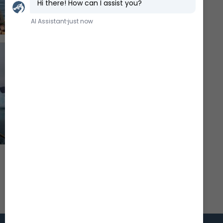
Besætningen er kommet godt frem til Nuuk
Besætningens tager sig et hvil på vej til
Fiskenæsset