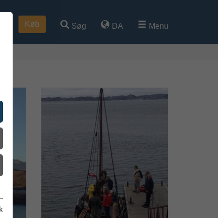
Køb
Søg
DA
Menu
k