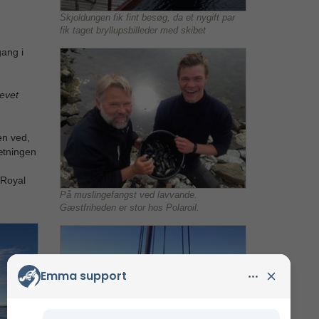
Skjoldungen fik fint besøg, da et nygift par
fik taget bryllupsbilleder med skibet
ang i
levet
en ved,
ætningen
 Royal
På muslingefangst ved lavvande.
Gæstfriheden er stor hos Polaroil.