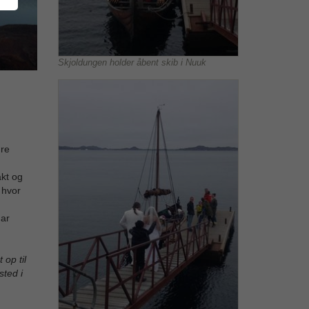
Skjoldungen holder åbent skib i Nuuk
dre
akt og
 hvor
har
op til
sted i