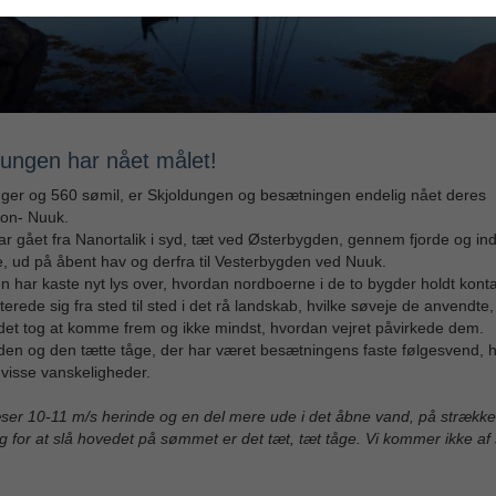
dungen har nået målet!
uger og 560 sømil, er Skjoldungen og besætningen endelig nået deres
ion- Nuuk.
ar gået fra Nanortalik i syd, tæt ved Østerbygden, gennem fjorde og in
, ud på åbent hav og derfra til Vesterbygden ved Nuuk.
n har kaste nyt lys over, hvordan nordboerne i de to bygder holdt kont
terede sig fra sted til sted i det rå landskab, hvilke søveje de anvendte,
 det tog at komme frem og ikke mindst, hvordan vejret påvirkede dem.
den og den tætte tåge, der har været besætningens faste følgesvend, 
visse vanskeligheder.
ser 10-11 m/s herinde og en del mere ude i det åbne vand, på strækket 
 for at slå hovedet på sømmet er det tæt, tæt tåge. Vi kommer ikke af 