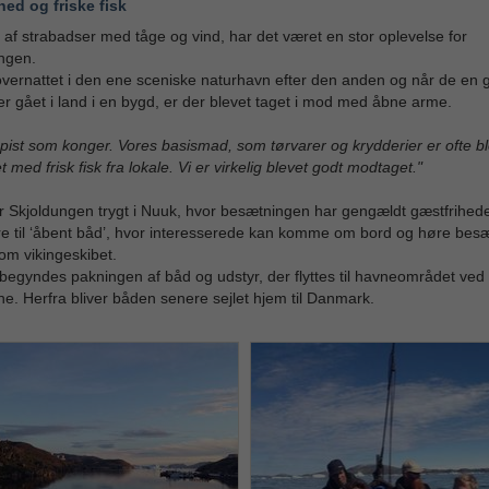
hed og friske fisk
 af strabadser med tåge og vind, har det været en stor oplevelse for
ngen.
vernattet i den ene sceniske naturhavn efter den anden og når de en g
r gået i land i en bygd, er der blevet taget i mod med åbne arme.
spist som konger. Vores basismad, som tørvarer og krydderier er ofte b
t med frisk fisk fra lokale. Vi er virkelig blevet godt modtaget."
r Skjoldungen trygt i Nuuk, hvor besætningen har gengældt gæstfrihed
ere til ‘åbent båd’, hvor interesserede kan komme om bord og høre bes
 om vikingeskibet.
begyndes pakningen af båd og udstyr, der flyttes til havneområdet ved
ine. Herfra bliver båden senere sejlet hjem til Danmark.