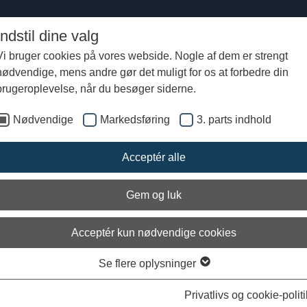
Indstil dine valg
Vi bruger cookies på vores webside. Nogle af dem er strengt
nødvendige, mens andre gør det muligt for os at forbedre din
gen i sydvestgrønland 2016
Skjoldungen er nået til Nuuk
brugeroplevelse, når du besøger siderne.
Nødvendige
Markedsføring
3. parts indhold
Acceptér alle
Gem og luk
Acceptér kun nødvendige cookies
Se flere oplysninger
Privatlivs og cookie-politi