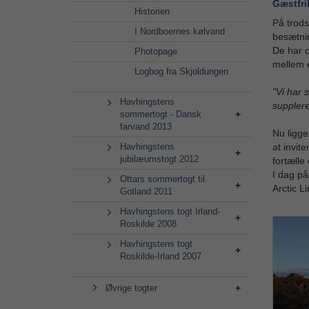
Gæstfri
Historien
På trods
I Nordboernes kølvand
besætni
De har o
Photopage
mellem e
Logbog fra Skjoldungen
"Vi har 
Havhingstens
supplere
sommertogt - Dansk
farvand 2013
Nu ligge
Havhingstens
at invit
jubilæumstogt 2012
fortælle
I dag på
Ottars sommertogt til
Arctic L
Gotland 2011
Havhingstens togt Irland-
Roskilde 2008
Havhingstens togt
Roskilde-Irland 2007
Øvrige togter