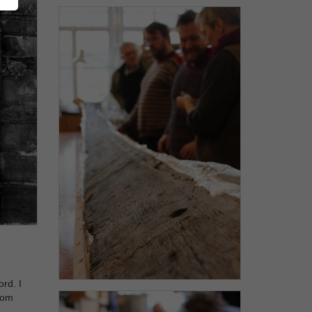
rd. I
vom