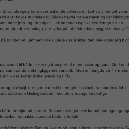
sand, var skrogets form overraskende velbevaret. Det var med det sam
tid eller tidlige middelalder. Båden havde trappestævn og var klinkbyg
med både jern- og trænagler – alt sammen typiske kendetegn for en
ringen (dendrokronologi), der tyder på, at båden blev bygget omkring 1
e på bunden af Lammefjorden. Båden sank ikke; den blev antagelig blot
s anvendt til både fiskeri og transport af mennesker og gods. Med en
 vand samt på de omkringliggende vandløb. Med en længde på 7.7 meter
on – det svarer til fire mænd og ti får.
 og et råsejl, der gjorde den til et meget fleksibelt transportmiddel. I e
r små både som Gislingebåden, med dens mange forskellige
s hårdt arbejde på fjorden. Revner i skroget blev lappet gentagne gan
forsinket, men ikke standset bådens forfald.
gebådens historie: Det var ikke et høj-status fartøj, tilhørende eliten. D