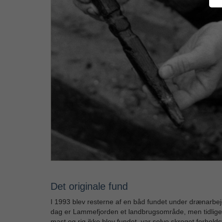
Det originale fund
I 1993 blev resterne af en båd fundet under drænarb
dag er Lammefjorden et landbrugsområde, men tidligere
mast og rig ikke blev fundet, var selve skroget forholdsv