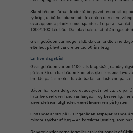
Skønt båden i århundreder lå begravet under silt og 
tydeligt, at båden stammede fra enten den sene vikinge
overlappende planker med spanter af egetræ, samlet 
1000/1100-tals båd. Det blev bekræftet af årringsdate
Gislingebåden var meget slidt, da den endte sine dag
efterladt på lavt vand efter ca. 50 års brug.
En hverdagsbåd
Gislingebåden var en 1100-tals brugsbåd, sandsynligvi
på kun 25 cm har båden kunnet sejle i fjordens lave
bredde på 1,5 meter, havde båden en lastevne på ca. 1 t
Båden har oprindeligt været udstyret med ca. tre par årer
hvor færdsel over land var langsom og besværlig, ha
anvendelsesmuligheder, været livsnerven på kysten.
Omfanget af slid på Gislingebåden afspejler mange år
mindre stykker af bøg – en kortsigtet løsning, som har 
Reparationslapperne fortæller et vigtigt aspekt af Gislin