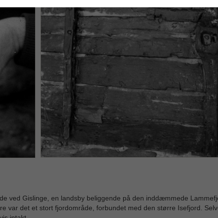
ejde ved Gislinge, en landsby beliggende på den inddæmmede Lammefjo
 var det et stort fjordområde, forbundet med den større Isefjord. Sel
is intakt.