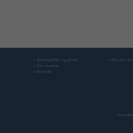
»
Åbningstider og priser
»
Bliv ven af
»
Om museet
»
Kontakt
Vikingeski