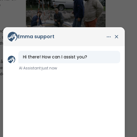
e
ndelig
r, som en
tholdt
 år
debærer,
iden