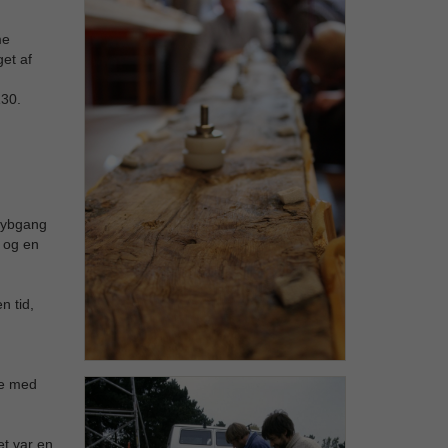
me
get af
130.
 dybgang
 og en
n tid,
ge med
et var en