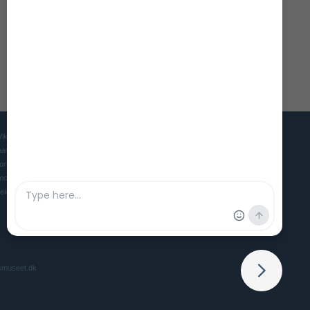
Vikingeskibsmuseet er Danmarks museum for mennesket, skibet og
havet i oldtid og middelalder. Museet søger gennem udstillinger,
forskning og eksperimentel arkæologi at skabe et levende og
moderne museum, der gør vores maritime forhistorie interessant og
relevant for nutidens mennesker.
smuseet.dk