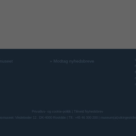
 museet
»
Modtag nyhedsbreve
Privatlivs- og cookie-politik
|
Tilmeld Nyhedsbrev
bsmuseet: Vindeboder 12 . DK-4000 Roskilde | Tlf.: +45 46 300 200 |
museum(at)vikingeskib