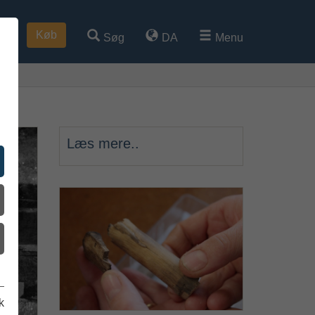
Køb
Søg
DA
Menu
Læs mere..
k