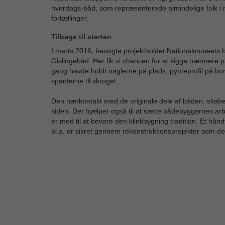
hverdags-båd, som repræsenterede almindelige folk i m
fortællinger.
Tilbage til starten
I marts 2016, besøgte projektholdet Nationalmuseets b
Gislingebåd. Her fik vi chancen for at kigge nærmere på
gang havde holdt naglerne på plads, pynteprofil på bund
spanterne til skroget.
Den nærkontakt med de originale dele af båden, skabe
siden. Det hjælper også til at sætte bådebyggernes ar
er med til at bevare den klinkbygning tradition. Et hå
bl.a. er sikret gennem rekonstruktionsprojekter som de