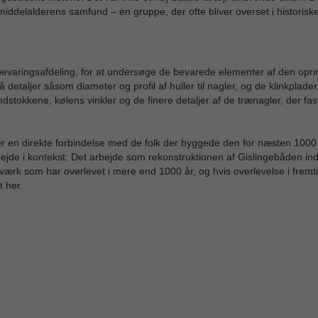
iddelalderens samfund – en gruppe, der ofte bliver overset i historisk
evaringsafdeling, for at undersøge de bevarede elementer af den opri
 detaljer såsom diameter og profil af huller til nagler, og de klinkplade
stokkene, kølens vinkler og de finere detaljer af de trænagler, der fas
r en direkte forbindelse med de folk der byggede den for næsten 1000
bejde i kontekst: Det arbejde som rekonstruktionen af Gislingebåden in
ndværk som har overlevet i mere end 1000 år, og hvis overlevelse i fremt
t her.