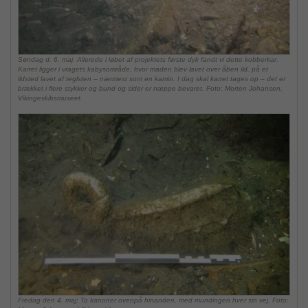
Søndag d. 6. maj. Allerede i løbet af projektets første dyk fandt vi dette kobberkar.
Karret ligger i vragets kabysområde, hvor maden blev lavet over åben ild, på et
ildsted lavet af teglsten – nærmest som en kamin. I dag skal karret tages op – det er
brækket i flere stykker og bund og sider er næppe bevaret. Foto: Morten Johansen,
Vikingeskibsmuseet.
Fredag den 4. maj: To kanoner ovenpå hinanden, med mundingen hver sin vej. Foto: