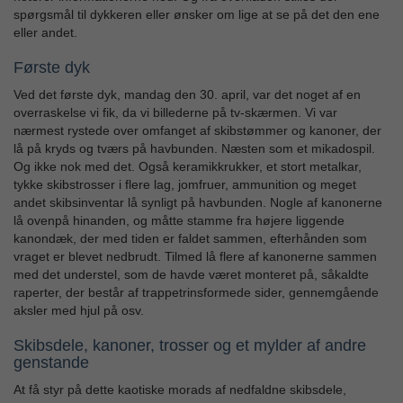
spørgsmål til dykkeren eller ønsker om lige at se på det den ene
eller andet.
Første dyk
Ved det første dyk, mandag den 30. april, var det noget af en
overraskelse vi fik, da vi billederne på tv-skærmen. Vi var
nærmest rystede over omfanget af skibstømmer og kanoner, der
lå på kryds og tværs på havbunden. Næsten som et mikadospil.
Og ikke nok med det. Også keramikkrukker, et stort metalkar,
tykke skibstrosser i flere lag, jomfruer, ammunition og meget
andet skibsinventar lå synligt på havbunden. Nogle af kanonerne
lå ovenpå hinanden, og måtte stamme fra højere liggende
kanondæk, der med tiden er faldet sammen, efterhånden som
vraget er blevet nedbrudt. Tilmed lå flere af kanonerne sammen
med det understel, som de havde været monteret på, såkaldte
raperter, der består af trappetrinsformede sider, gennemgående
aksler med hjul på osv.
Skibsdele, kanoner, trosser og et mylder af andre
genstande
At få styr på dette kaotiske morads af nedfaldne skibsdele,