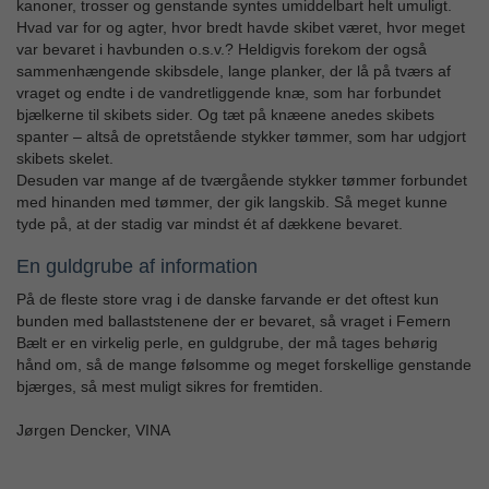
kanoner, trosser og genstande syntes umiddelbart helt umuligt.
Hvad var for og agter, hvor bredt havde skibet været, hvor meget
var bevaret i havbunden o.s.v.? Heldigvis forekom der også
sammenhængende skibsdele, lange planker, der lå på tværs af
vraget og endte i de vandretliggende knæ, som har forbundet
bjælkerne til skibets sider. Og tæt på knæene anedes skibets
spanter – altså de opretstående stykker tømmer, som har udgjort
skibets skelet.
Desuden var mange af de tværgående stykker tømmer forbundet
med hinanden med tømmer, der gik langskib. Så meget kunne
tyde på, at der stadig var mindst ét af dækkene bevaret.
En guldgrube af information
På de fleste store vrag i de danske farvande er det oftest kun
bunden med ballaststenene der er bevaret, så vraget i Femern
Bælt er en virkelig perle, en guldgrube, der må tages behørig
hånd om, så de mange følsomme og meget forskellige genstande
bjærges, så mest muligt sikres for fremtiden.
Jørgen Dencker, VINA