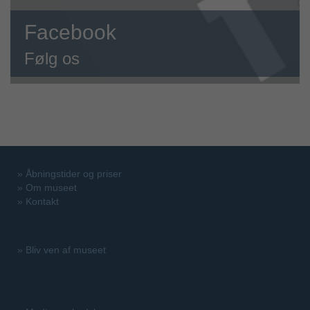
Facebook
Følg os
»
Åbningstider og priser
»
Om museet
»
Kontakt
»
Bliv ven af museet