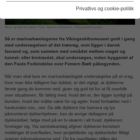
Privatlivs og cookie-politik
Akse og hjul fra rapert. Foto: Morten Johansen, Vikingeskibsmuseet
Så er marinarkæologerne fra Vikingeskibsmuseet godt i gang
med undersøgelsen af det trævrag, som ligger i dansk
farvand og, som sammen med området mellem vraget og
tunnel- eller brotracéet, skal undersøges, inden byggeriet af
den Faste Forbindelse over Femern Bælt påbegyndes.
Når man skal lave en marinarkæologisk undersøgelse på et vrag,
hvor man ikke tidligere har dykket, er det vigtigt, at dykkerne
første gang de kommer ned, giver sig god tid for at få overblik
over situationen, får føling med, hvad det er, der ligger synligt på
bunden, hvad der måtte være for og agter, hvad fortsætter ned i
havbunden osv., osv. Da alle dykkere har kamera og lys
påmonteret dykkerhjelmen, kan de øvrige deltagere på
dykkeskibet, følge med på en tv-skærm i alt hvad, dykkeren
foretager sig. Via samtaleanlæg afgiver dykkeren konstant
meldinger til overfladen, hvor projektleder og dykkerleder flittigt
noterer informationerne ned. Og fra overfladen stilles der