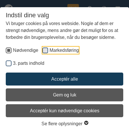
Køb
Indstil dine valg
Vi bruger cookies på vores webside. Nogle af dem er
strengt nødvendige, mens andre gør det muligt for os at
Gå
7. maj 2012: Mikadospil på
til
forbedre din brugeroplevelse, når du besøger siderne.
bunden af Femern Bælt
hoved-
indhold
Nødvendige
Markedsføring
af Jørgen Dencker, projektleder på det danske vrag,
museumsinspektør og marinarkæolog
3. parts indhold
Acceptér alle
Gem og luk
Acceptér kun nødvendige cookies
Se flere oplysninger