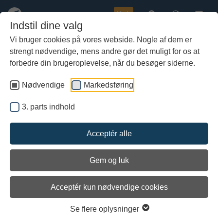
Køb
Indstil dine valg
Vi bruger cookies på vores webside. Nogle af dem er
strengt nødvendige, mens andre gør det muligt for os at
Gå
Helge Ask sommertogt 2024
til
forbedre din brugeroplevelse, når du besøger siderne.
hoved-
indhold
Nødvendige
Markedsføring
3. parts indhold
Acceptér alle
Gem og luk
Acceptér kun nødvendige cookies
Indlæs 3. parts indhold
Se flere oplysninger
Se indstillinger