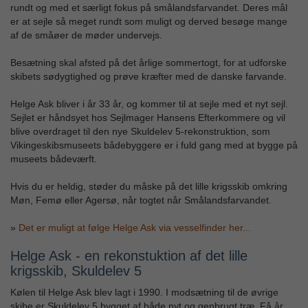
rundt og med et særligt fokus på smålandsfarvandet. Deres mål
er at sejle så meget rundt som muligt og derved besøge mange
af de småøer de møder undervejs.
Besætning skal afsted på det årlige sommertogt, for at udforske
skibets sødygtighed og prøve kræfter med de danske farvande.
Helge Ask bliver i år 33 år, og kommer til at sejle med et nyt sejl.
Sejlet er håndsyet hos Sejlmager Hansens Efterkommere og vil
blive overdraget til den nye Skuldelev 5-rekonstruktion, som
Vikingeskibsmuseets bådebyggere er i fuld gang med at bygge på
museets bådeværft.
Hvis du er heldig, støder du måske på det lille krigsskib omkring
Møn, Femø eller Agersø, når togtet når Smålandsfarvandet.
»
Det er muligt at følge Helge Ask via vesselfinder her...
Helge Ask - en rekonstuktion af det lille
krigsskib, Skuldelev 5
Kølen til Helge Ask blev lagt i 1990. I modsætning til de øvrige
skibe er Skuldelev 5 bygget af både nyt og genbrugt træ. Få år