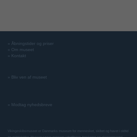
»
Åbningstider og priser
»
Om museet
»
Kontakt
»
Bliv ven af museet
»
Modtag nyhedsbreve
Vikingeskibsmuseet er Danmarks museum for mennesket, skibet og havet i oldtid
og middelalder. Museet søger gennem udstillinger, forskning og eksperimentel