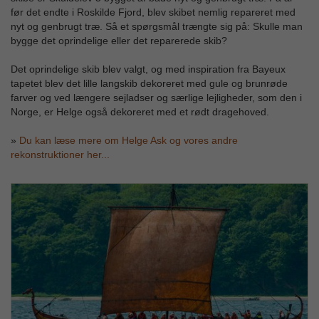
før det endte i Roskilde Fjord, blev skibet nemlig repareret med
nyt og genbrugt træ. Så et spørgsmål trængte sig på: Skulle man
bygge det oprindelige eller det reparerede skib?
Det oprindelige skib blev valgt, og med inspiration fra Bayeux
tapetet blev det lille langskib dekoreret med gule og brunrøde
farver og ved længere sejladser og særlige lejligheder, som den i
Norge, er Helge også dekoreret med et rødt dragehoved.
»
Du kan læse mere om Helge Ask og vores andre
rekonstruktioner her...