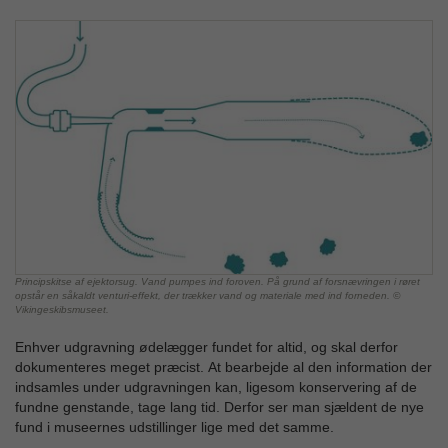
Principskitse af ejektorsug. Vand pumpes ind foroven. På grund af forsnævringen i røret
opstår en såkaldt venturi-effekt, der trækker vand og materiale med ind forneden. ©
Vikingeskibsmuseet.
Enhver udgravning ødelægger fundet for altid, og skal derfor
dokumenteres meget præcist. At bearbejde al den information der
indsamles under udgravningen kan, ligesom konservering af de
fundne genstande, tage lang tid. Derfor ser man sjældent de nye
fund i museernes udstillinger lige med det samme.