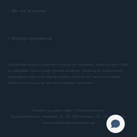
»
Bliv ven af museet
»
Modtag nyhedsbreve
Vikingeskibsmuseet er Danmarks museum for mennesket, skibet og havet i oldtid
og middelalder. Museet søger gennem udstillinger, forskning og eksperimentel
arkæologi at skabe et levende og moderne museum, der gør vores maritime
forhistorie interessant og relevant for nutidens mennesker.
Privatlivs- og cookie-politik
|
Tilmeld Nyhedsbrev
Vikingeskibsmuseet: Vindeboder 12 . DK-4000 Roskilde | Tlf.: +45 46 300 200 |
museum(at)vikingeskibsmuseet.dk