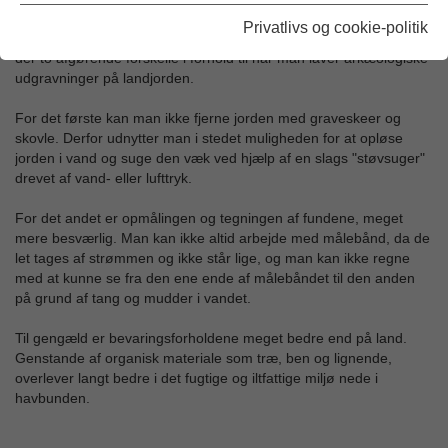
Undervandsarkæologi
Privatlivs og cookie-politik
Når man skal lave arkæologiske udgravninger på havbunden, er
der to afgørende forskelle i forhold til når man laver arkæologiske
udgravninger på landjorden.
For det første kan man ikke fjerne jorden med graveskeer og
skovle. Derfor udnytter man i stedet muligheden for at opløse
jorden i vand og suge den væk ved hjælp af en slags "støvsuger"
drevet af vand- eller lufttryk.
For det andet er opmålingen og tegningen af fundene, meget
mere besværlig. Man kan ikke altid arbejde med målebånd, da de
let tages af strømmen og ikke står lige, og man kan ikke regne
med at kunne se fra den ene ende af målebåndet til den anden
på grund af tang og mudder i vandet.
Til gengæld er bevaringsforholdene meget bedre end på land.
Genstande af organisk materiale som træ, ben og lignende,
overlever langt bedre i det fugtige og iltfattige miljø nede i
havbunden.