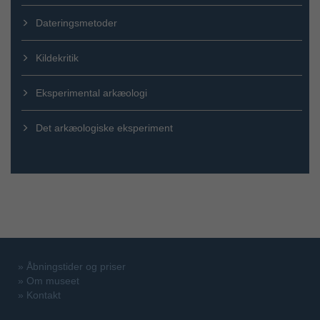
Dateringsmetoder
Kildekritik
Eksperimental arkæologi
Det arkæologiske eksperiment
»
Åbningstider og priser
»
Om museet
»
Kontakt