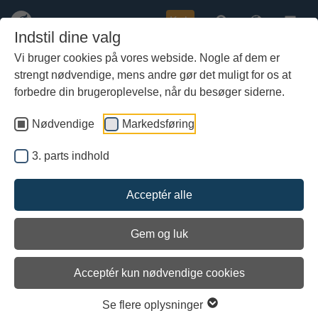
Køb
Indstil dine valg
Vi bruger cookies på vores webside. Nogle af dem er
strengt nødvendige, mens andre gør det muligt for os at
Gå
til
forbedre din brugeroplevelse, når du besøger siderne.
hoved-
indhold
Nødvendige
Markedsføring
3. parts indhold
Acceptér alle
Gem og luk
Acceptér kun nødvendige cookies
Se flere oplysninger