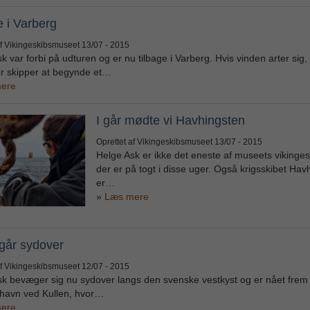
e i Varberg
af Vikingeskibsmuseet
13/07 - 2015
k var forbi på udturen og er nu tilbage i Varberg. Hvis vinden arter sig,
r skipper at begynde et…
ere
I går mødte vi Havhingsten
Oprettet af Vikingeskibsmuseet
13/07 - 2015
Helge Ask er ikke det eneste af museets vikinges
der er på togt i disse uger. Også krigsskibet Hav
er…
Læs mere
går sydover
af Vikingeskibsmuseet
12/07 - 2015
k bevæger sig nu sydover langs den svenske vestkyst og er nået frem t
 havn ved Kullen, hvor…
ere