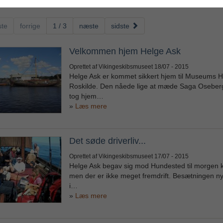
ste
forrige
1 / 3
næste
sidste
Velkommen hjem Helge Ask
Oprettet af Vikingeskibsmuseet
18/07 - 2015
Helge Ask er kommet sikkert hjem til Museums H
Roskilde. Den nåede lige at mæde Saga Oseberg
tog hjem…
Læs mere
Det søde driverliv...
Oprettet af Vikingeskibsmuseet
17/07 - 2015
Helge Ask begav sig mod Hundested til morgen kl
men der er ikke meget fremdrift. Besætningen nyd
i…
Læs mere