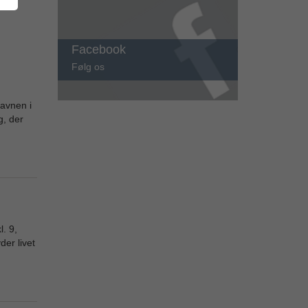
Facebook
Følg os
avnen i
, der
. 9,
er livet