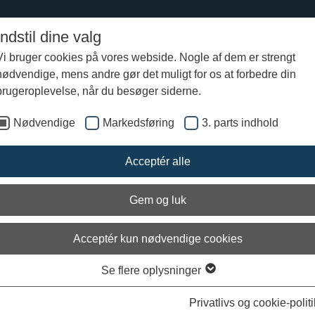
Indstil dine valg
Vi bruger cookies på vores webside. Nogle af dem er strengt
nødvendige, mens andre gør det muligt for os at forbedre din
sk 2015
Logbog fra Helge Ask
brugeroplevelse, når du besøger siderne.
Nødvendige
Markedsføring
3. parts indhold
Fra Helge Asks Logbog
Acceptér alle
ed i logbogsnoterne fra vikingeskibet 'Helge Asks' sommertogt rundt i
Gem og luk
at.
 siden kan du læse de afrapporteringer skibets besætning sendte hjem t
eskibsmuseet i Roskilde.
Acceptér kun nødvendige cookies
 sejlede fra Roskilde den 28. juni 2015
Se flere oplysninger
ste logbogsnoter står øverst.
Privatlivs og cookie-politi