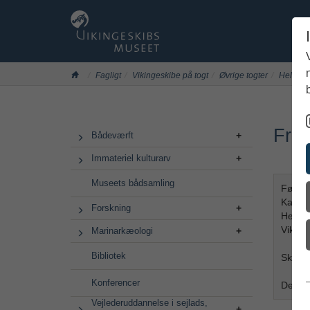
Fagligt
Vikingeskibe på togt
Øvrige togter
Helge A
Gå
Fra 
Bådeværft
til
hoved-
Immateriel kulturarv
indhold
Museets bådsamling
Følg m
Katteg
Forskning
Her på
Viking
Marinarkæologi
Bibliotek
Skibet
Konferencer
De nye
Vejlederuddannelse i sejlads,