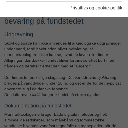
overflader.
Privatlivs og cookie-politik
Udgravning, dokumentation og
bevaring på fundstedet
Udgravning
Skovl og spade kan ikke anvendes til arkæologiske udgravninger
under vand, fordi havbunden bliver hvirvlet op, så
marinarkæologerne ikke kan se, hvad de laver eller finder.
Aflejringer, der dækker fundet bliver fortrinsvis viftet bort med
hånden og derefter fjernet helt med et "sugerør".
Der findes to forskellige slags sug. Det vanddrevne
ejektorsug
bruges på vanddybder under 10 m, og det er derfor det hyppigst
anvendte sug i de danske farvande.
Den luftdrevne
airlift
fungerer bedst på større dybder.
Dokumentation på fundstedet
Marinarkæologerne bruger både digitale metoder og helt
almindelige redskaber, som målebånd og tommestokke,
vandfaste blyanter, vandfast tegnefolie og tegneplader, når de