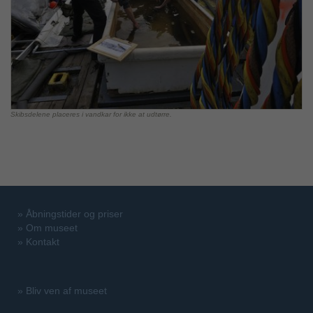
Skibsdelene placeres i vandkar for ikke at udtørre.
»
Åbningstider og priser
»
Om museet
»
Kontakt
»
Bliv ven af museet