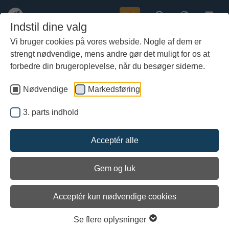
Køb
Indstil dine valg
Vi bruger cookies på vores webside. Nogle af dem er
strengt nødvendige, mens andre gør det muligt for os at
Gå
til
forbedre din brugeroplevelse, når du besøger siderne.
hoved-
indhold
Nødvendige
Markedsføring
3. parts indhold
Acceptér alle
Gem og luk
Acceptér kun nødvendige cookies
Håndudgravning sikrer, at skibet ikke får nye ridser i overfladen. På den måde kan
Se flere oplysninger
arkæologerne senere analysere tømmeret for værktøjsspor og andre mærker på skibets