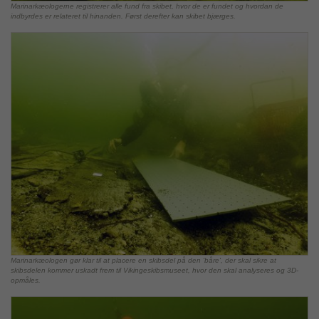
Marinarkæologerne registrerer alle fund fra skibet, hvor de er fundet og hvordan de
indbyrdes er relateret til hinanden. Først derefter kan skibet bjærges.
Marinarkæologen gør klar til at placere en skibsdel på den 'båre', der skal sikre at
skibsdelen kommer uskadt frem til Vikingeskibsmuseet, hvor den skal analyseres og 3D-
opmåles.