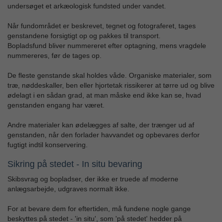
undersøget et arkæologisk fundsted under vandet.
Når fundområdet er beskrevet, tegnet og fotograferet, tages
genstandene forsigtigt op og pakkes til transport.
Bopladsfund bliver nummereret efter optagning, mens vragdele
nummereres, før de tages op.
De fleste genstande skal holdes våde. Organiske materialer, som
træ, nøddeskaller, ben eller hjortetak rissikerer at tørre ud og blive
ødelagt i en sådan grad, at man måske end ikke kan se, hvad
genstanden engang har været.
Andre materialer kan ødelægges af salte, der trænger ud af
genstanden, når den forlader havvandet og opbevares derfor
fugtigt indtil konservering.
Sikring på stedet - In situ bevaring
Skibsvrag og bopladser, der ikke er truede af moderne
anlægsarbejde, udgraves normalt ikke.
For at bevare dem for eftertiden, må fundene nogle gange
beskyttes på stedet - 'in situ', som 'på stedet' hedder på