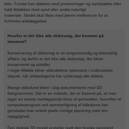
latin. Fundet kan dækkes med presenninger og sandsække eller
fuldt tildækkes med sand eller andet naturligt
materiale. Stedet skal tilses med jævne mellemrum for at
forhindre ødelæggelser.
Hvorfor er det ikke alle skibsvrag, der kommer på
museum?
Konservering af skibsvrag er en langsommelig og bekostelig
affære, og derfor er det ikke alle skibsvtag, der bliver
konserveret og udstillet.
I nogle tilfælde bliver skibsdelene opbevaret i undersøiske
depote, når arkæologerne har undersøgt alle delene.
Mange skibsfund bliver i dag dokumenteret med 3D-
fotogrammetri. Det er en metode, der er baseret på, at man
tager en masse overlappende fotos af gentanden, hvorefter et
computerprogram ved sammenligning af billederne kan
genskabe hver enkelt pixels rumlige placering med stor
nøjagtighed.
Den digitale 3D model erstatter reelt den fysiske genstand,