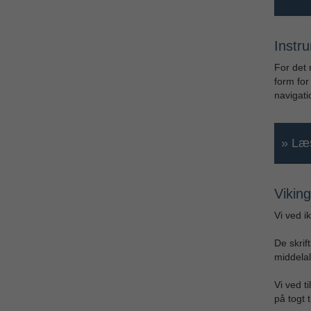
Instru
For det 
form for
navigati
» Læs
Vikin
Vi ved i
De skrif
middelal
Vi ved t
på togt 