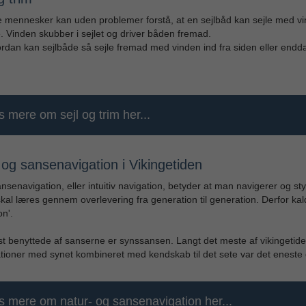
e mennesker kan uden problemer forstå, at en sejlbåd kan sejle med v
. Vinden skubber i sejlet og driver båden fremad.
dan kan sejlbåde så sejle fremad med vinden ind fra siden eller endda
 mere om sejl og trim her...
 og sansenavigation i Vikingetiden
nsenavigation, eller intuitiv navigation, betyder at man navigerer og sty
kal læres gennem overlevering fra generation til generation. Derfor kal
on'.
 benyttede af sanserne er synssansen. Langt det meste af vikingetidens
ioner med synet kombineret med kendskab til det sete var det eneste
 mere om natur- og sansenavigation her...