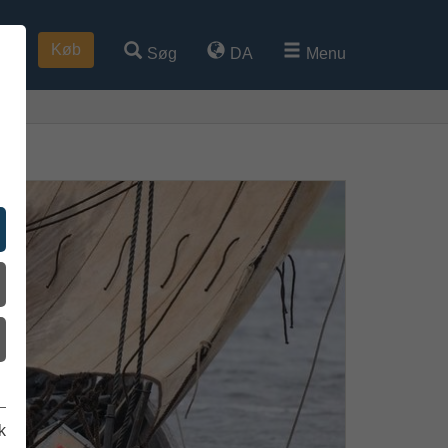
Køb
Søg
DA
Menu
k