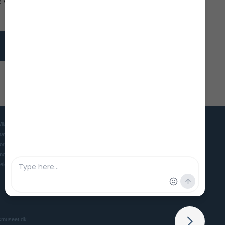
 være med i 6 uger, plads med nye. En del befandt sig
Vikingeskibsmuseet er Danmarks museum for mennesket, skibet og
havet i oldtid og middelalder. Museet søger gennem udstillinger,
forskning og eksperimentel arkæologi at skabe et levende og
moderne museum, der gør vores maritime forhistorie interessant og
relevant for nutidens mennesker.
smuseet.dk