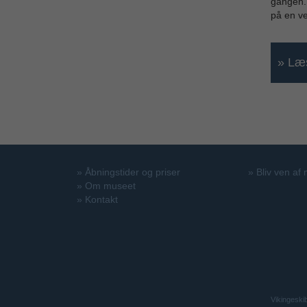
gangen. 
på en ve
» Læs
»
Åbningstider og priser
»
Bliv ven af
»
Om museet
»
Kontakt
Vikingeski