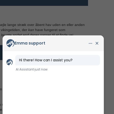
sejle lange stræk over åbent hav uden en eller anden
vikingetiden, der
kan
have fungeret som
rugte andet end deres sanser til at finde vej.
ion og hieraki om bord og kun de norske lovtekster fra
fra museets mange forsøgsrejser. Da Havhingsten var
re.Men kun 60 - 62 af disse sejlede på skibet ad