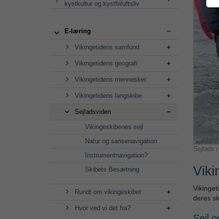
kystkultur og kystfriluftsliv
E-læring
Vikingetidens samfund
Vikingetidens geografi
Vikingetidens mennesker
Vikingetidens langskibe
Sejladsviden
Vikingeskibenes sejl
Natur og sansenavigation
Sejlads i
Instrumentnavigation?
Viki
Skibets Besætning
Vikinget
Rundt om vikingeskibet
deres sk
Hvor ved vi det fra?
Sejl o