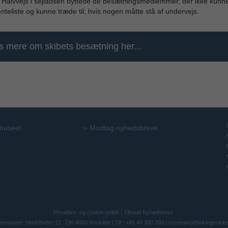
Halvvejs i sejladsen byttede de besætningsmedlemmer, der ikke kunne
nteliste og kunne træde til, hvis nogen måtte stå af undervejs.
 mere om skibets besætning her...
 museet
»
Modtag nyhedsbreve
Privatlivs- og cookie-politik
|
Tilmeld Nyhedsbrev
bsmuseet: Vindeboder 12 . DK-4000 Roskilde | Tlf.: +45 46 300 200 |
museum(at)vikingeskib