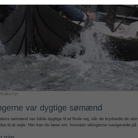
 Kraka Fyr.
ngerne var dygtige sømænd
idens sømænd var både dygtige til at finde vej, når de krydsede de stor
ibe til at sejle. Her kan du læse om, hvordan vikingerne navigerede p
g trim