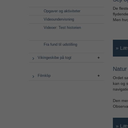
De flest
Opgaver og aktiviteter
flydende
Videoundervisning
Men hvor
Videoer: Test historien
Fra fund til udstilling
» Læs
Vikingeskibe på togt
Natur
Filmklip
Ordet sa
kan og s
navigati
Den mest
Observat
» Læs