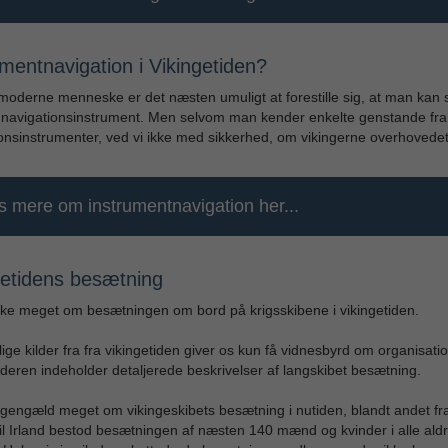
mentnavigation i Vikingetiden?
moderne menneske er det næsten umuligt at forestille sig, at man kan 
 navigationsinstrument. Men selvom man kender enkelte genstande fra 
onsinstrumenter, ved vi ikke med sikkerhed, om vikingerne overhovedet b
 mere om instrumentnavigation her...
getidens besætning
kke meget om besætningen om bord på krigsskibene i vikingetiden.
tlige kilder fra fra vikingetiden giver os kun få vidnesbyrd om organisat
deren indeholder detaljerede beskrivelser af langskibet besætning.
ilgengæld meget om vikingeskibets besætning i nutiden, blandt andet 
til Irland bestod besætningen af næsten 140 mænd og kvinder i alle ald