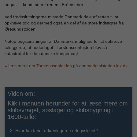
august - kendt som Freden i Brömsebro.
Ved fredsslutningerne mistede Danmark dele af retten til at
opkræve told og dermed også en del af de store indtægter fra
Øresundstolden.
Netop begrænsningen af Danmarks mulighed for at opkræve
told gjorde, at nederlaget i Torstenssonfejden blev så
katastrofal for den danske kongemagt.
»
Læs mere om Torstenssonfejden på danmarkshistorien.lex.dk ...
Viden om:
Klik i menuen herunder for at læse mere om
skibsvraget, søslaget og skibsbygning i
1600-tallet
Hvordan fandt arkæologerne orlogsskibet?