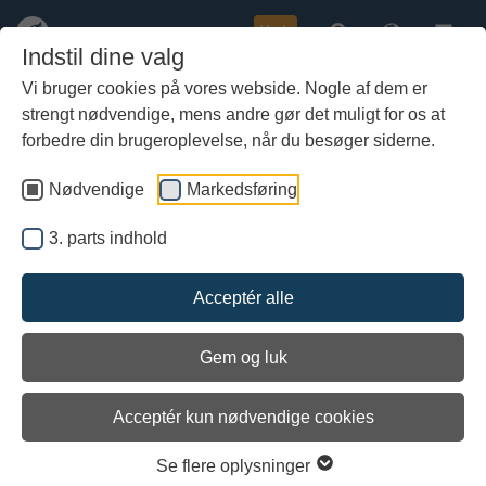
Køb
Indstil dine valg
Vi bruger cookies på vores webside. Nogle af dem er
strengt nødvendige, mens andre gør det muligt for os at
Gå
til
forbedre din brugeroplevelse, når du besøger siderne.
hoved-
indhold
Nødvendige
Markedsføring
3. parts indhold
Acceptér alle
Gem og luk
Acceptér kun nødvendige cookies
Undersøgelserne i sommeren 2020 af orlogsskibet Delmenhorst, der deltog i alle tre søslag
Se flere oplysninger
i Torstenssonfejden, viste voldsomme spor efter brand. Fotoet viser en såkaldt 'drue', der