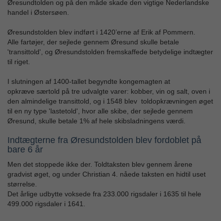
Øresundtolden og på den måde skade den vigtige Nederlandske
handel i Østersøen.
Øresundstolden blev indført i 1420’erne af Erik af Pommern.
Alle fartøjer, der sejlede gennem Øresund skulle betale
'transittold', og Øresundstolden fremskaffede betydelige indtægter
til riget.
I slutningen af 1400-tallet begyndte kongemagten at
opkræve særtold på tre udvalgte varer: kobber, vin og salt, oven i
den almindelige transittold, og i 1548 blev toldopkrævningen øget
til en ny type 'lastetold', hvor alle skibe, der sejlede gennem
Øresund, skulle betale 1% af hele skibsladningens værdi.
Indtægterne fra Øresundstolden blev fordoblet på
bare 6 år
Men det stoppede ikke der. Toldtaksten blev gennem årene
gradvist øget, og under Christian 4. nåede taksten en hidtil uset
størrelse.
Det årlige udbytte voksede fra 233.000 rigsdaler i 1635 til hele
499.000 rigsdaler i 1641.