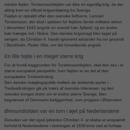
mindre fejder. Torstenssonfejden var ikke en egentlig krig, da der
aldrig kom en officiel krigserklæring fra Sverige.
Fejden er opkaldt efter den svenske feltherre, Lennart
Torstensson, der stod i spidsen for fejdens første militære aktion.
I december 1643 angreb en svensk hær Jylland, og en anden
hær trængte ind i Skåne. Den danske krigsmagt blev taget på
sengen, da Christian 4. havde ignoreret advarsler fra sin gesandt
i Stockholm, Peder Vibe, om det forestående angreb.
En lille fejde i en meget større krig
For at forstå baggrunden for Torstenssonfejden, skal den ses i et
større europæisk perspektiv, hvor fejden er en del af den
europæiske Trediveårskrig.
Den danske mæglingspolitik mellem de stridende parter i
Trediveårskrigen gik på tværs af svenske interesser, og den
svenske konges drøm om et endnu større Sverige, blev
begrænset af Danmarks beliggenhed, som proppen i Østersøen.
Øresundtolden var en torn i øjet på Nederlandene
Desuden var det også lykkedes Christian 4. at skabe et anspændt
forhold til Nederlandene i slutningen af 1630'erne ved at forhøje