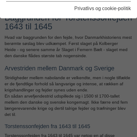
er bagenden af en bronzekanon, og de mange huller i bronzeoverfladen er tydelige tegn
på høj varme. Foto: Morten Johansen
Privatlivs og cookie-politik
Baggrunden for Torstenssonfejden
1643 til 1645
Hvad var baggrunden for den fejde, hvor Danmarkhistoriens mest
berømte søslag blev udkæmpet. Først slaget på Kolberger
Heide - og senere samme år Slaget i Femern Bælt - slaget med
den danske flådes største tab nogensinde.
Arvestriden mellem Danmark og Sverige
Stridigheder mellem nabolande er velkendte, men i nogle tilfælde
er de fjendtlige forhold så langvarige og intense, at rækken af
krigshandlinger og fejder synes uden ende.
En sådan arvefjendestrid udspillede sig i 1500 til 1700-tallet
mellem den danske og svenske kongemagt. Ikke færre end fem
længerevarende krige og dertil talrige fejder og træfninger blev
det til.
Torstenssonfejden fra 1643 til 1645
Torstenssonfejden fra 1643 til 1645 var netop en af disse