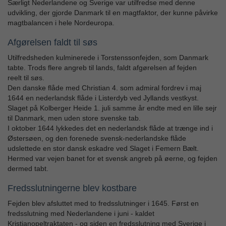
Særligt Nederlandene og Sverige var utilfredse med denne
udvikling, der gjorde Danmark til en magtfaktor, der kunne påvirke
magtbalancen i hele Nordeuropa.
Afgørelsen faldt til søs
Utilfredsheden kulminerede i Torstenssonfejden, som Danmark
tabte. Trods flere angreb til lands, faldt afgørelsen af fejden
reelt til søs.
Den danske flåde med Christian 4. som admiral fordrev i maj
1644 en nederlandsk flåde i Listerdyb ved Jyllands vestkyst.
Slaget på Kolberger Heide 1. juli samme år endte med en lille sejr
til Danmark, men uden store svenske tab.
I oktober 1644 lykkedes det en nederlandsk flåde at trænge ind i
Østersøen, og den forenede svensk-nederlandske flåde
udslettede en stor dansk eskadre ved Slaget i Femern Bælt.
Hermed var vejen banet for et svensk angreb på øerne, og fejden
dermed tabt.
Fredsslutningerne blev kostbare
Fejden blev afsluttet med to fredsslutninger i 1645. Først en
fredsslutning med Nederlandene i juni - kaldet
Kristianopeltraktaten - og siden en fredsslutning med Sverige i