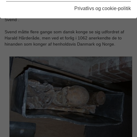
efter ham, men i jagten styrtede hans hest og Magnus døde
efterfølgende af kvæstelserne. På dødslejet overlod han den
Privatlivs og cookie-politik
norske trone til sin onkel Harald Hårderåde og den danske til
Svend .
Svend måtte flere gange som dansk konge se sig udfordret af
Harald Hårderåde, men ved et forlig i 1062 anerkendte de to
hinanden som konger af henholdsvis Danmark og Norge.