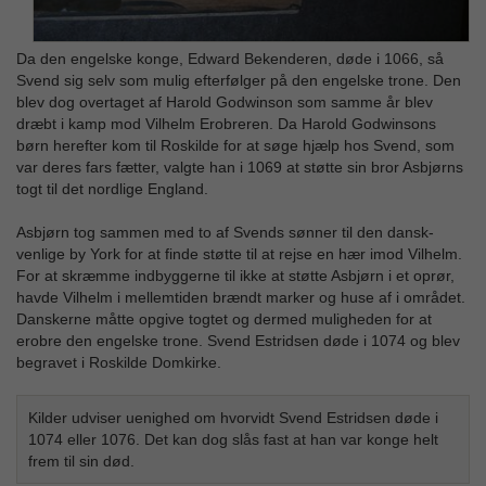
Da den engelske konge, Edward Bekenderen, døde i 1066, så
Svend sig selv som mulig efterfølger på den engelske trone. Den
blev dog overtaget af Harold Godwinson som samme år blev
dræbt i kamp mod Vilhelm Erobreren. Da Harold Godwinsons
børn herefter kom til Roskilde for at søge hjælp hos Svend, som
var deres fars fætter, valgte han i 1069 at støtte sin bror Asbjørns
togt til det nordlige England.
Asbjørn tog sammen med to af Svends sønner til den dansk-
venlige by York for at finde støtte til at rejse en hær imod Vilhelm.
For at skræmme indbyggerne til ikke at støtte Asbjørn i et oprør,
havde Vilhelm i mellemtiden brændt marker og huse af i området.
Danskerne måtte opgive togtet og dermed muligheden for at
erobre den engelske trone. Svend Estridsen døde i 1074 og blev
begravet i Roskilde Domkirke.
Kilder udviser uenighed om hvorvidt Svend Estridsen døde i
1074 eller 1076. Det kan dog slås fast at han var konge helt
frem til sin død.