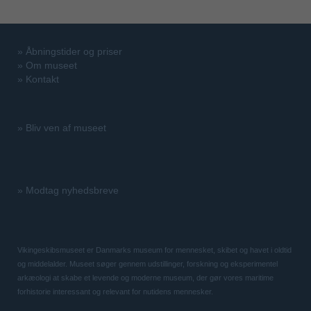
»
Åbningstider og priser
»
Om museet
»
Kontakt
»
Bliv ven af museet
»
Modtag nyhedsbreve
Vikingeskibsmuseet er Danmarks museum for mennesket, skibet og havet i oldtid
og middelalder. Museet søger gennem udstillinger, forskning og eksperimentel
arkæologi at skabe et levende og moderne museum, der gør vores maritime
forhistorie interessant og relevant for nutidens mennesker.