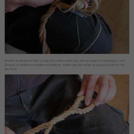
Resten af strimlerne blev nu lagt ind i rebet under øjet ved at bruge et merlespiger, som
åbnede et mellemrum imellem kordelerne, hvilket gør det muligt at passere enderne ind
igennem.