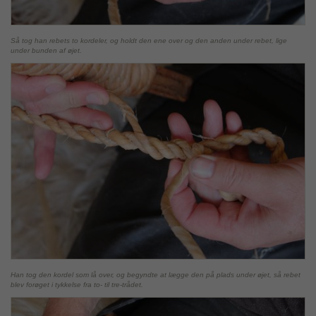
Så tog han rebets to kordeler, og holdt den ene over og den anden under rebet, lige
under bunden af øjet.
Han tog den kordel som lå over, og begyndte at lægge den på plads under øjet, så rebet
blev forøget i tykkelse fra to- til tre-trådet.