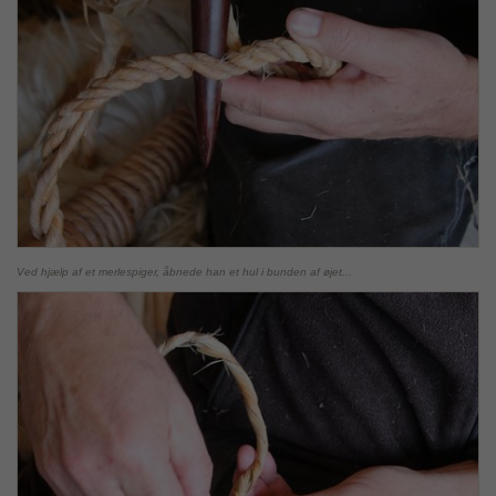
Ved hjælp af et merlespiger, åbnede han et hul i bunden af øjet...