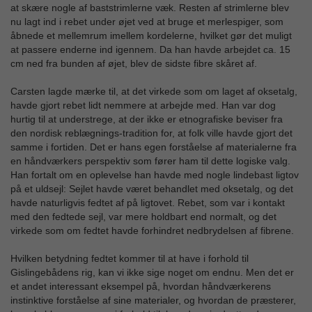
at skære nogle af baststrimlerne væk. Resten af strimlerne blev
nu lagt ind i rebet under øjet ved at bruge et merlespiger, som
åbnede et mellemrum imellem kordelerne, hvilket gør det muligt
at passere enderne ind igennem. Da han havde arbejdet ca. 15
cm ned fra bunden af øjet, blev de sidste fibre skåret af.
Carsten lagde mærke til, at det virkede som om laget af oksetalg,
havde gjort rebet lidt nemmere at arbejde med.
Han var dog
hurtig til at understrege, at der ikke er etnografiske beviser fra
den nordisk reblægnings-tradition for, at folk ville havde gjort det
samme i fortiden. Det er hans egen forståelse af materialerne fra
en håndværkers perspektiv som fører ham til dette logiske valg.
Han fortalt om en oplevelse han havde med nogle lindebast ligtov
på et uldsejl: Sejlet havde været behandlet med oksetalg, og det
havde naturligvis fedtet af på ligtovet. Rebet, som var i kontakt
med den fedtede sejl, var mere holdbart end normalt, og det
virkede som om fedtet havde forhindret nedbrydelsen af fibrene.
Hvilken betydning fedtet kommer til at have i forhold til
Gislingebådens rig, kan vi ikke sige noget om endnu. Men det er
et andet interessant eksempel på, hvordan håndværkerens
instinktive forståelse af sine materialer, og hvordan de præsterer,