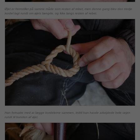
Øjet er fremstillet på samme måde som resten af rebet, men denne gang blev den tredje
kordel lagt rundt om øjets længde, og ikke langs resten af rebet.
Han fortsatte med at lægge kordelerne sammen, indtil han havde arbejdede hele vejen
rundt til bunden af øjet.