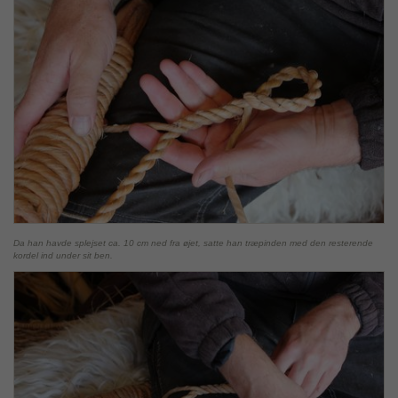
Da han havde splejset ca. 10 cm ned fra øjet, satte han træpinden med den resterende
kordel ind under sit ben.