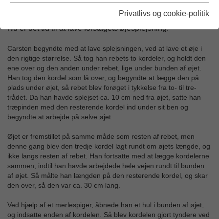
Privatlivs og cookie-politik
Udgivet: 22/09-2015
Nu er det tid til at lave forstagets øjesplejsning.
Carsten begyndte med at lave splejsningen, ved at lave et øje i
den rigtige størrelse. Så tog han rebets to kordeler, og holdt den
ene over og den anden under rebet, lige under bunden af øjet.
Han tog den kordel som lå over, og begyndte at lægge den på
plads under øjet, så rebet blev forøget i tykkelse fra to- til tre-
trådet. Da han havde splejset ca. 10 cm ned fra øjet, satte han
træpinden med den resterende kordel ind under sit ben og
begyndte at arbejde på selve øjet.
Øjet er fremstillet på samme måde som resten af rebet, men
denne gang blev den tredje kordel lagt rundt om øjets længde, og
ikke langs resten af rebet. Han fortsatte med at lægge kordelerne
sammen, indtil han havde arbejdede hele vejen rundt til bunden
af øjet. Så målte han længden på den resterende kordel, og skar
den over, så den var ca. 30 cm lang.
Ved hjælp af et merlespiger, åbnede han et hul i bunden af øjet,
og indsatte enden af kordelen. Så blev kordelen gjort tyndere ved