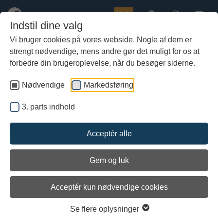
Køb
Indstil dine valg
Vi bruger cookies på vores webside. Nogle af dem er
strengt nødvendige, mens andre gør det muligt for os at
Gå
Arbejdet med forstaget forsætter...
til
forbedre din brugeroplevelse, når du besøger siderne.
hoved-
indhold
Nødvendige
Markedsføring
3. parts indhold
Acceptér alle
Gem og luk
Acceptér kun nødvendige cookies
Se flere oplysninger
Nu er det tid til at lave forstagets øjesplejsning.