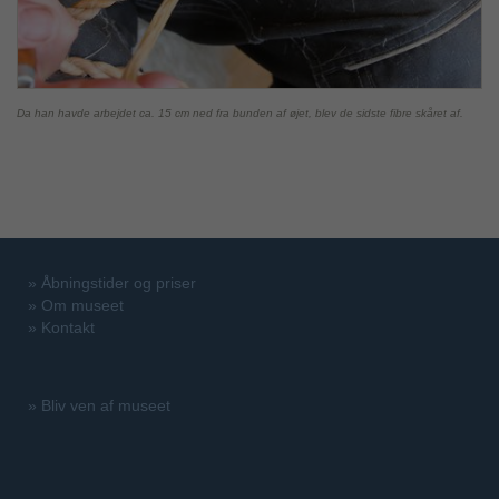
Da han havde arbejdet ca. 15 cm ned fra bunden af øjet, blev de sidste fibre skåret af.
»
Åbningstider og priser
»
Om museet
»
Kontakt
»
Bliv ven af museet