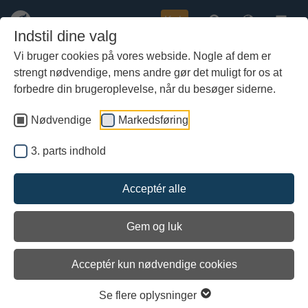
Køb
Indstil dine valg
Vi bruger cookies på vores webside. Nogle af dem er
strengt nødvendige, mens andre gør det muligt for os at
Gå
til
forbedre din brugeroplevelse, når du besøger siderne.
hoved-
indhold
Nødvendige
Markedsføring
3. parts indhold
Acceptér alle
Gem og luk
Acceptér kun nødvendige cookies
Venter på vind.
Den angelsaksiske krønike
Se flere oplysninger