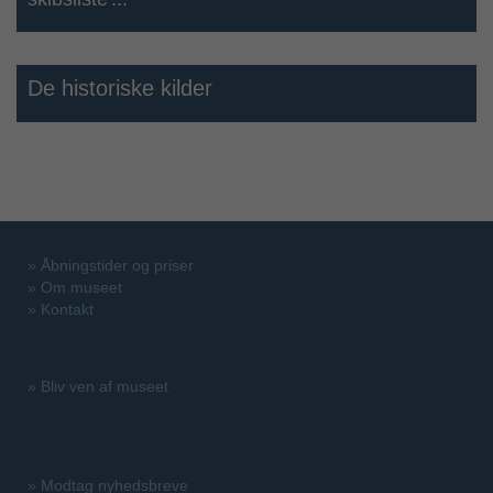
De historiske kilder
»
Åbningstider og priser
»
Om museet
»
Kontakt
»
Bliv ven af museet
»
Modtag nyhedsbreve