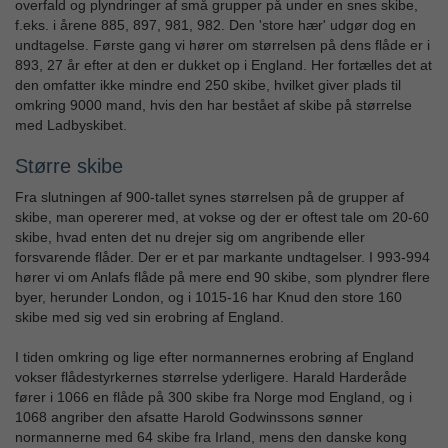
overfald og plyndringer af små grupper på under en snes skibe,
f.eks. i årene 885, 897, 981, 982. Den 'store hær' udgør dog en
undtagelse. Første gang vi hører om størrelsen på dens flåde er i
893, 27 år efter at den er dukket op i England. Her fortælles det at
den omfatter ikke mindre end 250 skibe, hvilket giver plads til
omkring 9000 mand, hvis den har bestået af skibe på størrelse
med Ladbyskibet.
Større skibe
Fra slutningen af 900-tallet synes størrelsen på de grupper af
skibe, man opererer med, at vokse og der er oftest tale om 20-60
skibe, hvad enten det nu drejer sig om angribende eller
forsvarende flåder. Der er et par markante undtagelser. I 993-994
hører vi om Anlafs flåde på mere end 90 skibe, som plyndrer flere
byer, herunder London, og i 1015-16 har Knud den store 160
skibe med sig ved sin erobring af England.
I tiden omkring og lige efter normannernes erobring af England
vokser flådestyrkernes størrelse yderligere. Harald Harderåde
fører i 1066 en flåde på 300 skibe fra Norge mod England, og i
1068 angriber den afsatte Harold Godwinssons sønner
normannerne med 64 skibe fra Irland, mens den danske kong