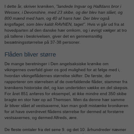
I dette år, skriver krøniken,
"landede Ingvar og Halfdans bror i
Wessex, i Devonshire, med 23 skibe, og der blev han slået, og
800 mænd med ham, og 40 af hans hær. Der blev også
krigsflaget, som blev kaldt RAVNEN, taget".
Hvis vi går ud fra at
hovedparten af den danske hær omkom, og i øvrigt vælger at tro
på tallene i beskrivelsen, giver det en gennemsnitlig
besætningsstørrelse på 37-38 personer.
Flåden bliver større
De mange beretninger i Den angelsaksiske krønike om
vikingernes overfald giver os god mulighed for at følge med i,
hvordan vikingeflådernes størrelse skifter. De første, der
rapporterer om størrelsen af de overfaldende flåder, stammer fra
krønikens historiske del, og kan undertiden vække en del skepsis.
For året 851 anføres for eksempel, at ikke mindre end 350 skibe
bragte en stor hær op ad Themsen. Men da denne hær samme
år bliver slået af vestsaxerne, kan man godt mistænke kronikøren
for at have overdrevet flådens størrelse for dermed at forstørre
vestsaxernes, og dermed Alfreds, ære.
De fleste omtaler fra det sene 9. og det 10. århundreder nævner