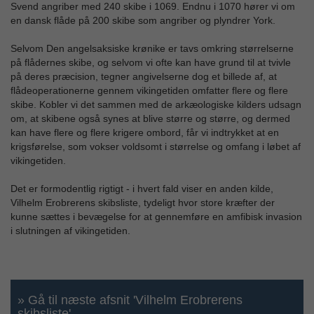
Svend angriber med 240 skibe i 1069. Endnu i 1070 hører vi om
en dansk flåde på 200 skibe som angriber og plyndrer York.
Selvom Den angelsaksiske krønike er tavs omkring størrelserne
på flådernes skibe, og selvom vi ofte kan have grund til at tvivle
på deres præcision, tegner angivelserne dog et billede af, at
flådeoperationerne gennem vikingetiden omfatter flere og flere
skibe. Kobler vi det sammen med de arkæologiske kilders udsagn
om, at skibene også synes at blive større og større, og dermed
kan have flere og flere krigere ombord, får vi indtrykket at en
krigsførelse, som vokser voldsomt i størrelse og omfang i løbet af
vikingetiden.
Det er formodentlig rigtigt - i hvert fald viser en anden kilde,
Vilhelm Erobrerens skibsliste, tydeligt hvor store kræfter der
kunne sættes i bevægelse for at gennemføre en amfibisk invasion
i slutningen af vikingetiden.
» Gå til næste afsnit 'Vilhelm Erobrerens
skibsliste'...