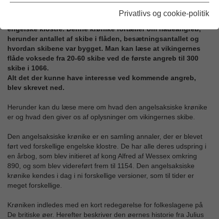
En af de udenlandske kilder der fortæller om vikingernes
Privatlivs og cookie-politik
skibe er den angelsaksiske krønike, der er skrevet på de
engelske klostre. Denne krønike fortæller om flådeangreb,
herunder antallet af skibe i flåden, besætningsantallet og
hvordan skibene var bygget. Man kan læse at vikingernes
flåde voksede fra 20-60 skibe ved de første angreb til 300
skibe i 1066.
Alt det der kunne have interesse ved kommende angreb,
blev skrevet ned.
Herunder kan du læse mere om hvad den angelsaksiske krønike
er og hvad den giver os af oplysninger om vikingernes skibe.
Den angelsaksiske krønike er en samling annaler, der er blevet
ført ved forskellige engelske klostre. De har alle deres udspring i
en årbog, som blev initieret af kong Alfred af Wessex omkring
890, og som blev videreført frem til 1154. Den angelsaksiske
krønike kendes i dag i ni forskellige versioner, som til tider er
meget forskellige.
Krøniken indledes med en kort redegørelse for folkeslagene på
De britiske øer. Herefter beskriver den øernes historie fra Julius