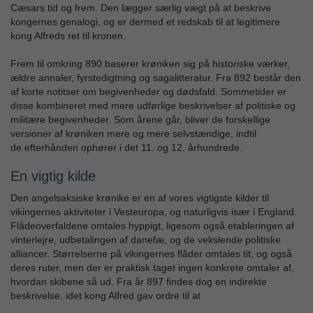
Cæsars tid og frem. Den lægger særlig vægt på at beskrive
kongernes genalogi, og er dermed et redskab til at legitimere
kong Alfreds ret til kronen.
Frem til omkring 890 baserer krøniken sig på historiske værker,
ældre annaler, fyrstedigtning og sagalitteratur. Fra 892 består den
af korte notitser om begivenheder og dødsfald. Sommetider er
disse kombineret med mere udførlige beskrivelser af politiske og
militære begivenheder. Som årene går, bliver de forskellige
versioner af krøniken mere og mere selvstændige, indtil
de efterhånden ophører i det 11. og 12. århundrede.
En vigtig kilde
Den angelsaksiske krønike er en af vores vigtigste kilder til
vikingernes aktiviteter i Vesteuropa, og naturligvis især i England.
Flådeoverfaldene omtales hyppigt, ligesom også etableringen af
vinterlejre, udbetalingen af danefæ, og de vekslende politiske
alliancer. Størrelserne på vikingernes flåder omtales tit, og også
deres ruter, men der er praktisk taget ingen konkrete omtaler af,
hvordan skibene så ud. Fra år 897 findes dog en indirekte
beskrivelse, idet kong Alfred gav ordre til at