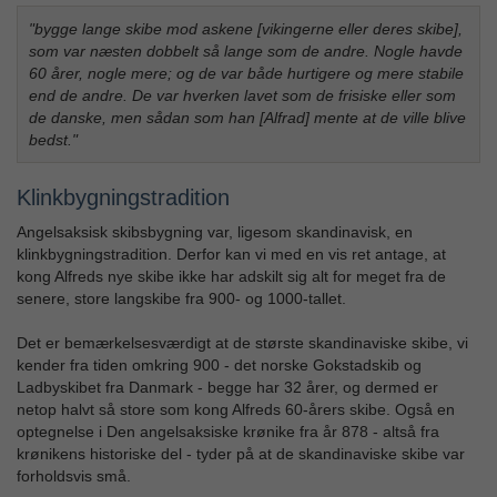
"bygge lange skibe mod askene [vikingerne eller deres skibe],
som var næsten dobbelt så lange som de andre. Nogle havde
60 årer, nogle mere; og de var både hurtigere og mere stabile
end de andre. De var hverken lavet som de frisiske eller som
de danske, men sådan som han [Alfrad] mente at de ville blive
bedst."
Klinkbygningstradition
Angelsaksisk skibsbygning var, ligesom skandinavisk, en
klinkbygningstradition. Derfor kan vi med en vis ret antage, at
kong Alfreds nye skibe ikke har adskilt sig alt for meget fra de
senere, store langskibe fra 900- og 1000-tallet.
Det er bemærkelsesværdigt at de største skandinaviske skibe, vi
kender fra tiden omkring 900 - det norske Gokstadskib og
Ladbyskibet fra Danmark - begge har 32 årer, og dermed er
netop halvt så store som kong Alfreds 60-årers skibe. Også en
optegnelse i Den angelsaksiske krønike fra år 878 - altså fra
krønikens historiske del - tyder på at de skandinaviske skibe var
forholdsvis små.