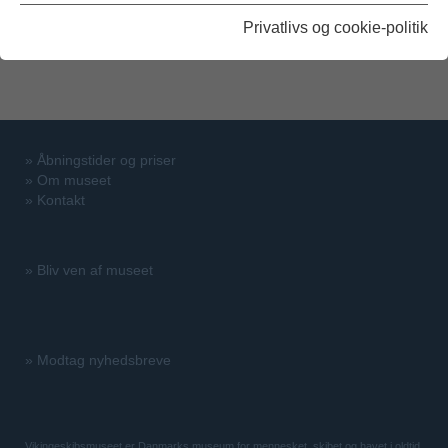
Oprettet af Sabine Stubbe Østergaard
Privatlivs og cookie-politik
»
Åbningstider og priser
»
Om museet
»
Kontakt
»
Bliv ven af museet
»
Modtag nyhedsbreve
Vikingeskibsmuseet er Danmarks museum for mennesket, skibet og havet i oldtid