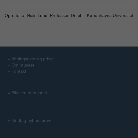
Oprettet af Niels Lund, Professor, Dr. phil, Københavns Universitet
»
Åbningstider og priser
»
Om museet
»
Kontakt
»
Bliv ven af museet
»
Modtag nyhedsbreve