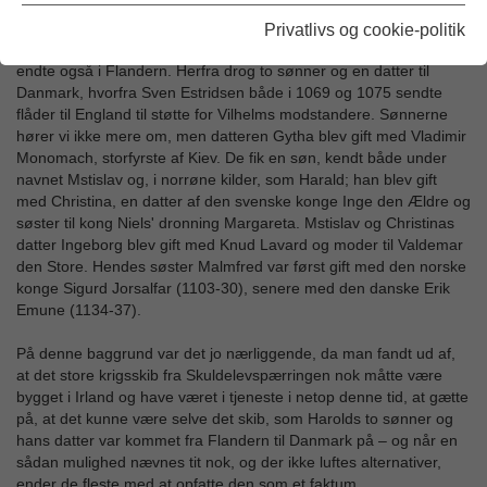
Omer i Flandern.
Privatlivs og cookie-politik
Hans sønner forsøgte i nogle år at kæmpe mod Vilhelm, men
endte også i Flandern. Herfra drog to sønner og en datter til
Danmark, hvorfra Sven Estridsen både i 1069 og 1075 sendte
flåder til England til støtte for Vilhelms modstandere. Sønnerne
hører vi ikke mere om, men datteren Gytha blev gift med Vladimir
Monomach, storfyrste af Kiev. De fik en søn, kendt både under
navnet Mstislav og, i norrøne kilder, som Harald; han blev gift
med Christina, en datter af den svenske konge Inge den Ældre og
søster til kong Niels' dronning Margareta. Mstislav og Christinas
datter Ingeborg blev gift med Knud Lavard og moder til Valdemar
den Store. Hendes søster Malmfred var først gift med den norske
konge Sigurd Jorsalfar (1103-30), senere med den danske Erik
Emune (1134-37).
På denne baggrund var det jo nærliggende, da man fandt ud af,
at det store krigsskib fra Skuldelevspærringen nok måtte være
bygget i Irland og have været i tjeneste i netop denne tid, at gætte
på, at det kunne være selve det skib, som Harolds to sønner og
hans datter var kommet fra Flandern til Danmark på – og når en
sådan mulighed nævnes tit nok, og der ikke luftes alternativer,
ender de fleste med at opfatte den som et faktum.