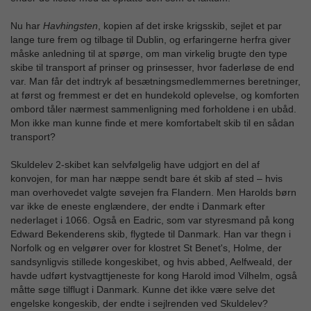
Nu har
Havhingsten
, kopien af det irske krigsskib, sejlet et par
lange ture frem og tilbage til Dublin, og erfaringerne herfra giver
måske anledning til at spørge, om man virkelig brugte den type
skibe til transport af prinser og prinsesser, hvor faderløse de end
var. Man får det indtryk af besætningsmedlemmernes beretninger,
at først og fremmest er det en hundekold oplevelse, og komforten
ombord tåler nærmest sammenligning med forholdene i en ubåd.
Mon ikke man kunne finde et mere komfortabelt skib til en sådan
transport?
Skuldelev 2-skibet kan selvfølgelig have udgjort en del af
konvojen, for man har næppe sendt bare ét skib af sted – hvis
man overhovedet valgte søvejen fra Flandern. Men Harolds børn
var ikke de eneste englændere, der endte i Danmark efter
nederlaget i 1066. Også en Eadric, som var styresmand på kong
Edward Bekenderens skib, flygtede til Danmark. Han var thegn i
Norfolk og en velgører over for klostret St Benet's, Holme, der
sandsynligvis stillede kongeskibet, og hvis abbed, Aelfweald, der
havde udført kystvagttjeneste for kong Harold imod Vilhelm, også
måtte søge tilflugt i Danmark. Kunne det ikke være selve det
engelske kongeskib, der endte i sejlrenden ved Skuldelev?