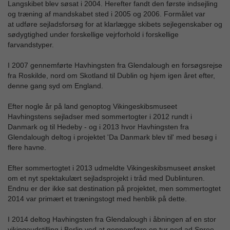
Langskibet blev søsat i 2004. Herefter fandt den første indsejling
og træning af mandskabet sted i 2005 og 2006. Formålet var
at udføre sejladsforsøg for at klarlægge skibets sejlegenskaber og
sødygtighed under forskellige vejrforhold i forskellige
farvandstyper.
I 2007 gennemførte Havhingsten fra Glendalough en forsøgsrejse
fra Roskilde, nord om Skotland til Dublin og hjem igen året efter,
denne gang syd om England.
Efter nogle år på land genoptog Vikingeskibsmuseet
Havhingstens sejladser med sommertogter i 2012 rundt i
Danmark og til Hedeby - og i 2013 hvor Havhingsten fra
Glendalough deltog i projektet 'Da Danmark blev til' med besøg i
flere havne.
Efter sommertogtet i 2013 udmeldte Vikingeskibsmuseet ønsket
om et nyt spektakulært sejladsprojekt i tråd med Dublinturen.
Endnu er der ikke sat destination på projektet, men sommertogtet
2014 var primært et træningstogt med henblik på dette.
I 2014 deltog Havhingsten fra Glendalough i åbningen af en stor
vikingeudstilling i Berlin ved at gennemføre en tur ned ad Spree