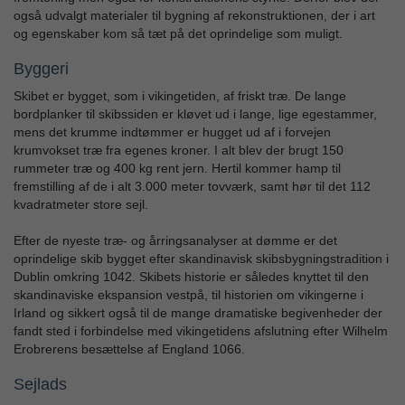
også udvalgt materialer til bygning af rekonstruktionen, der i art
og egenskaber kom så tæt på det oprindelige som muligt.
Byggeri
Skibet er bygget, som i vikingetiden, af friskt træ. De lange
bordplanker til skibssiden er kløvet ud i lange, lige egestammer,
mens det krumme indtømmer er hugget ud af i forvejen
krumvokset træ fra egenes kroner. I alt blev der brugt 150
rummeter træ og 400 kg rent jern. Hertil kommer hamp til
fremstilling af de i alt 3.000 meter tovværk, samt hør til det 112
kvadratmeter store sejl.
Efter de nyeste træ- og årringsanalyser at dømme er det
oprindelige skib bygget efter skandinavisk skibsbygningstradition i
Dublin omkring 1042. Skibets historie er således knyttet til den
skandinaviske ekspansion vestpå, til historien om vikingerne i
Irland og sikkert også til de mange dramatiske begivenheder der
fandt sted i forbindelse med vikingetidens afslutning efter Wilhelm
Erobrerens besættelse af England 1066.
Sejlads