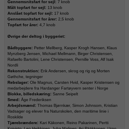
Gennemsnitsfart for sejl:
7 knob
Målt topfart for sejl:
13 knob
Anslået topfart for sejl:
17 knob
Gennemsnitsfart for årer:
2,5 knob
Topfart for årer:
4,7 knob
Øvrige der deltog i byggeriet:
Bådbyggere:
Petter Mellberg, Kasper Krogh Hansen, Klaus
Mynzberg Jensen, Michael Mellmann, Birger Christensen,
Rafaello Bartolini, Lene Christensen, Pernille Voss, Alf Isak
Nordli
Rekonstruktion:
Erik Andersen, skrog og rig og Morten
Gøthche, tegninger
Rebslager:
Ole Magnus, Carsten Hvid, Kasper Kristensen og
medarbejdere fra Hardanger Fartøyvern senter i Norge
Blokke, billedskæring:
Sanne Seipelt
Smed:
Åge Frederiksen
Arbejdsmænd:
Thomas Bjørnkær, Simon Johnsom, Kristian
Vadsager og elever fra Naturskolen, den maritime linie i
Roskilde
Tjærebrændere:
Kari Käkonen, Reino Pakarinen, Pertti
Koivisto, Leo Heikkinen, Juha Malinen, Ari Pääkkonen, Urpo