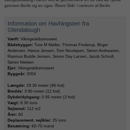
gennem Berlin og en uges 'Åbent Skib' i centrum af Berlin.
Information om Havhingsten fra
Glendalough
Værft:
Vikingeskibsmuseet
Bådebygger:
Ture M Møller, Thomas Finderup, Birger
Andersen, Hanus Jensen, Tom Nicolajsen, Søren Andreasen,
Rasmus Budde Jensen, Simon Day Larsen, Jacob Schroll,
Søren Nielsen
Ejer:
Vikingeskibsmuseet
Byggeår:
2004
Længde:
29.30 meter (96 fod)
Bredde:
3.80 meter (12 fod)
Dybde/dybgang:
0.95 meter (3 fod)
Vægt:
8.30 tons
Sejlareal:
112 m2
Årer:
60
Deplacement, sejlklar:
25 tons
Besætning:
60-70 mand