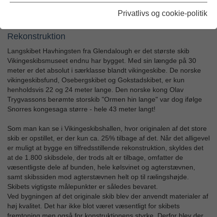
"Fuldblod på havet" Skuldelev 2, er et af vikingetidens langskibe
Privatlivs og cookie-politik
fra ca. 1042, genskabt som rekonstruktionen "Havhingsten".
Rekonstruktion
Langskibet Havhingsten fra Glendalough er det største skib
Vikingeskibsmuseet endnu har bygget. Med sin længde på 30
meter er det absolut i særklasse blandt vikingeskibe. De norske
vikingeskibsfund, Osebergskibet og Gokstadskibet, er kun
henholdsvis 22 og 24 meter lange. Den norske kong Olav
Trygvassons berømte storskib "Ormen hin lange" var dog ifølge
Snorres kongesaga større - hele 43 meter langt!
Som man kan se i Vikingeskibshallen, hvor originalen af det store
skib er opstillet, er der kun ca. 25% tilbage af det. Når det alligevel
er muligt at bygge en tilfredsstillende rekonstruktion, skyldes det
at de 1.800 skibsdele, der trods alt er tilbage, omfatter de
væsentligste dele af bunden, hele kølsvinet og agterstævnen,
samt skibssiden mod agterstævnen helt op til rælingshøjde.
Skibets vigtigste målepunkter er således bevaret.
Ved bygningen af det originale skib blev der anvendt materialer af
høj kvalitet. Det har ikke blot været væsentligt for skibets
fremtoning men også for konstruktionens styrke. Derfor blev der