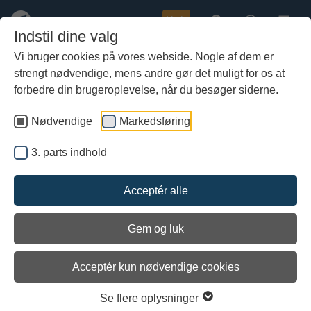
Køb
Indstil dine valg
Vi bruger cookies på vores webside. Nogle af dem er
strengt nødvendige, mens andre gør det muligt for os at
Gå
til
forbedre din brugeroplevelse, når du besøger siderne.
hoved-
indhold
Nødvendige
Markedsføring
3. parts indhold
Acceptér alle
Gem og luk
Acceptér kun nødvendige cookies
Havhingsten fra Glendalough
Se flere oplysninger