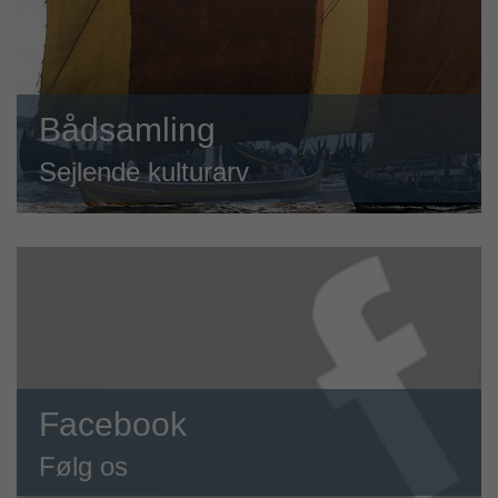
Bådsamling
Sejlende kulturarv
Facebook
Følg os