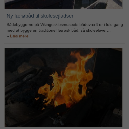
Ny færøbåd til skolesejladser
Bådebyggerne på Vikingeskibsmuseets bådeværft er i fuld gang
med at bygge en traditionel færøsk båd, så skoleelever…
Læs mere