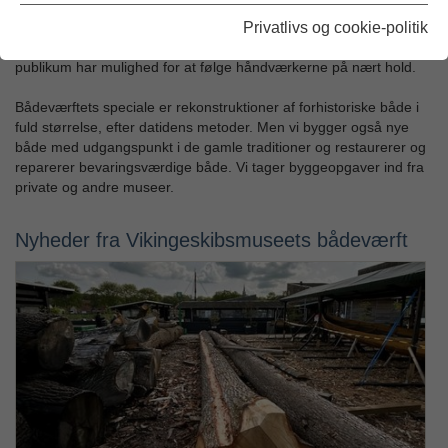
På bådeværftet, der ligger på Museumsøen, bygges der
klinkbyggede brugsbåde med det formål at bevare de maritime
Privatlivs og cookie-politik
håndværk, der er knyttet til disse både. Arbejdet foregår, så
publikum har mulighed for at følge håndværkerne på nært hold.
Bådeværftets speciale er rekonstruktioner af forhistoriske både i
fuld størrelse, efter datidens metoder. Men vi bygger også nye
både med udgangspunkt i de gamle traditioner og restaurerer og
reparerer bevaringsværdige både. Vi tager byggeopgaver ind fra
private og andre museer.
Nyheder fra Vikingeskibsmuseets bådeværft