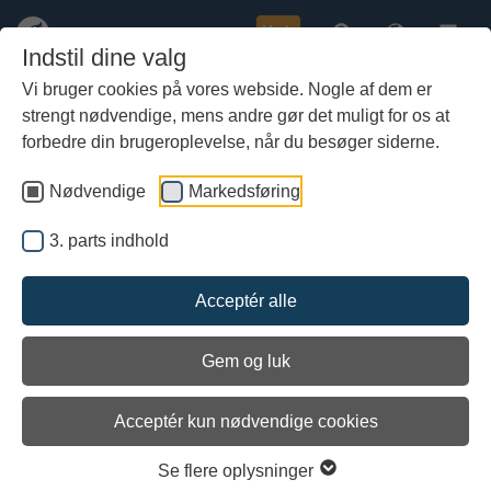
Køb
Indstil dine valg
Vi bruger cookies på vores webside. Nogle af dem er
strengt nødvendige, mens andre gør det muligt for os at
Gå
til
forbedre din brugeroplevelse, når du besøger siderne.
hoved-
indhold
Nødvendige
Markedsføring
3. parts indhold
Eksperimentalarkæologi
Acceptér alle
Maritim eksperimentalarkæologi på
bådeværftet
Gem og luk
Acceptér kun nødvendige cookies
Vikingeskibsmuseets bådeværft
Se flere oplysninger