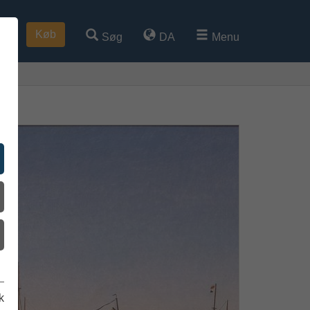
Køb
Søg
DA
Menu
k