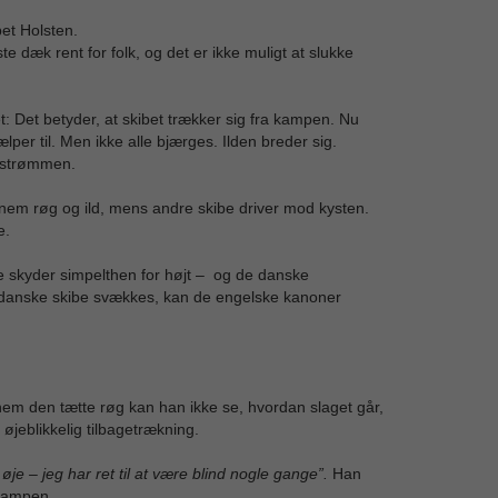
bet Holsten.
 dæk rent for folk, og det er ikke muligt at slukke
et: Det betyder, at skibet trækker sig fra kampen. Nu
er til. Men ikke alle bjærges. Ilden breder sig.
d strømmen.
nnem røg og ild, mens andre skibe driver mod kysten.
e.
 skyder simpelthen for højt – og de danske
danske skibe svækkes, kan de engelske kanoner
em den tætte røg kan han ikke se, hvordan slaget går,
 øjeblikkelig tilbagetrækning.
øje – jeg har ret til at være blind nogle gange”.
Han
 kampen.