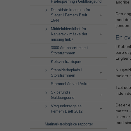
Pælespærring i Guldborgsund
angribe 
Det sidste krigsskib fra
Den enge
Slaget i Femern Bælt
med der
1644
fjenden.
Middelalderskibet fra
Kalverev - måske det
En ov
missing link?
I Københ
3000 års bosættelse i
bare et 
Storstrømmen
Englænd
Kølsvin fra Sejerø
Nu gælde
Stenalderboplads i
Storstrømmen
melder s
Stammebåd ved Askø
Tæt uden
Skibsfund i
inden de
Guldborgsund
Det er e
Vragundersøgelse i
master –
Femern Bælt 2012
linjen e
med sin
Marinarkæologiske rapporter