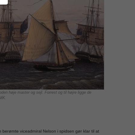
en høje master og sejl. Forrest og til højre ligge de
SMK.
 berømte viceadmiral Nelson i spidsen gør klar til at