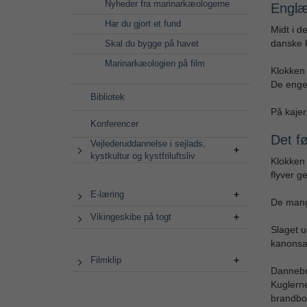
Nyheder fra marinarkæologerne
Engl
Har du gjort et fund
Midt i d
danske 
Skal du bygge på havet
Marinarkæologien på film
Klokken 
De engel
Bibliotek
På kajer
Konferencer
Det fø
Vejlederuddannelse i sejlads,
kystkultur og kystfriluftsliv
Klokken 
flyver g
E-læring
De mange
Vikingeskibe på togt
Slaget u
kanonsa
Filmklip
Dannebro
Kuglern
brandbo