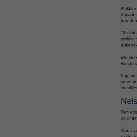
Klokken 
Besætnin
branden.
Til sids
gælder d
Ankerto
Det stor
Rendsbor
Englænd
kanonpr
indstill
Nels
Den enge
og omkri
Men vic
sætter ki