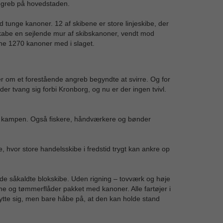
 angreb på hovedstaden.
 tunge kanoner. 12 af skibene er store linjeskibe, der
kabe en sejlende mur af skibskanoner, vendt mod
rne 1270 kanoner med i slaget.
er om et forestående angreb begyndte at svirre. Og for
er tvang sig forbi Kronborg, og nu er der ingen tvivl.
 til kampen. Også fiskere, håndværkere og bønder
hvor store handelsskibe i fredstid trygt kan ankre op
 de såkaldte blokskibe. Uden rigning – tovværk og høje
 og tømmerflåder pakket med kanoner. Alle fartøjer i
lytte sig, men bare håbe på, at den kan holde stand