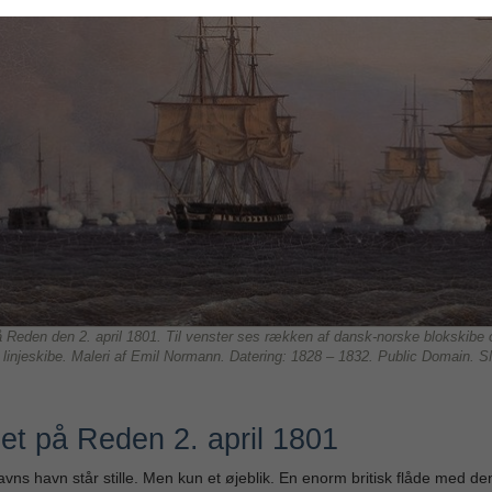
 Reden den 2. april 1801. Til venster ses rækken af dansk-norske blokskibe od
 linjeskibe. Maleri af Emil Normann. Datering: 1828 – 1832. Public Domain. 
et på Reden 2. april 1801
ns havn står stille. Men kun et øjeblik. En enorm britisk flåde med den