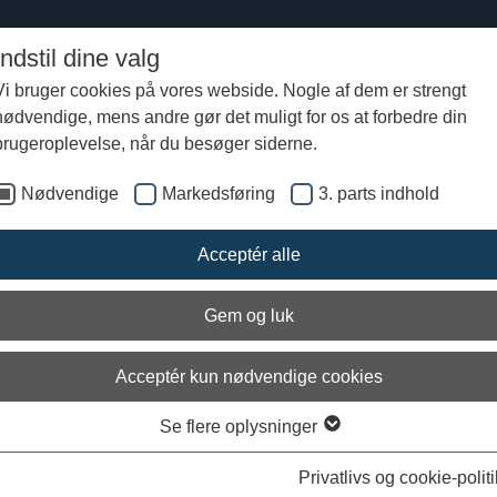
Indstil dine valg
Vi bruger cookies på vores webside. Nogle af dem er strengt
nødvendige, mens andre gør det muligt for os at forbedre din
lokskibet Dannebroge fra Slaget på Reden 1801
Slaget på Reden 2. april 1801
brugeroplevelse, når du besøger siderne.
Nødvendige
Markedsføring
3. parts indhold
Acceptér alle
Gem og luk
Acceptér kun nødvendige cookies
Se flere oplysninger
Privatlivs og cookie-politi