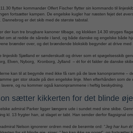
11.30 flytter kommandør Olfert Fischer flytter sin kommando til linjeski
gen fortsætter kampen. De engelske kugler har næsten fejet det øverste
 Dannebrog er det skib med de største tabstal.
t er der kun tre brugbare kanoner tilbage, og klokken 14.30 stryges flag
et om at redde de sårede i land, og både danske og engelske både hjælp
vene brænder over, og det brændende blokskib begynder at drive me
e linjeskib Sjælland er sønderskudt og driver som et spøgelsesskib ge
g, Elven, Nyborg, Kronborg, Jylland – ét for ét falder de danske skib
erne kan til at begynde med ikke få ram på de lave kanonpramme – de
amme gør stor skade på den engelske linje. Men efterhånden som de 
es lavere, og nu kommer også kanonprammene i heftig beskydning.
on sætter kikkerten for det blinde øje
lske admiral Parker ligger længere ude i sundet med sine skibe. Genn
ng kl. 13 frygter han, at slaget er tabt. Han sender derfor flagsignal om
eadmiral Nelson ignorerer ordren med de berømte ord: “
Jeg har kun ét 
kkerten for sit blinde øje, siger: ”
Jeg kan ikke se noget
”, og fortsætter