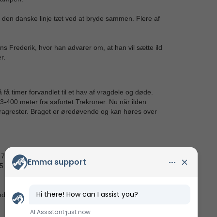
 den danske linje tæt ved at bryde sammen. Flere af
ins Frederik, hvor han advarer om, at han vil sætte ild
r.
å timer forvandlet til et hav af vragdele og døde.
3-400 meter fra søfortet Trekroner. Nu når ilden
 vragrester. Braget er øredøvende og kan høres over
700 er sårede. Men de danske tabstal er endnu
5 sårede føres fra skibene til Søkvæsthuset.
dskysten driver både danske og engelske lig i land