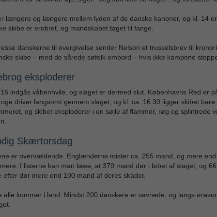
er længere og længere mellem lyden af de danske kanoner, og kl. 14 er
e skibe er erobret, og mandskabet taget til fange.
resse danskerne til overgivelse sender Nelson et trusselsbrev til kronpr
anske skibe – med de sårede søfolk ombord – hvis ikke kampene stoppe
brog eksploderer
16 indgås våbenhvile, og slaget er dermed slut. Københavns Red er på f
ge driver langsomt gennem slaget, og kl. ca. 16.30 ligger skibet bare 
meret, og skibet eksploderer i en søjle af flammer, røg og splintrede
n.
odig Skærtorsdag
lene er overvældende. Englænderne mister ca. 255 mand, og mere end 
ere. I listerne kan man læse, at 370 mand dør i løbet af slaget, og 66
e efter dør mere end 100 mand af deres skader.
 alle kommer i land. Mindst 200 danskere er savnede, og langs øresun
aget.