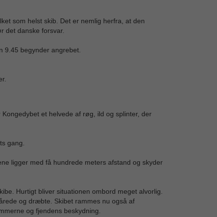
lket som helst skib. Det er nemlig herfra, at den
 det danske forsvar.
ken 9.45 begynder angrebet.
er.
 Kongedybet et helvede af røg, ild og splinter, der
ts gang.
kibene ligger med få hundrede meters afstand og skyder
be. Hurtigt bliver situationen ombord meget alvorlig.
sårede og dræbte. Skibet rammes nu også af
mmerne og fjendens beskydning.