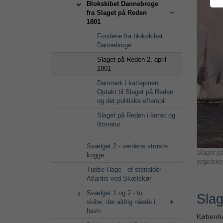
Blokskibet Dannebroge
fra Slaget på Reden
1801
Fundene fra blokskibet
Dannebroge
Slaget på Reden 2. april
1801
Danmark i kattepinen:
Optakt til Slaget på Reden
og det politiske efterspil
Slaget på Reden i kunst og
litteratur
Svælget 2 - verdens største
Slaget på
kogge
engelske
Tudse Hage - et stenalder-
Atlantis ved Skælskør
Svælget 1 og 2 - to
Slag
skibe, der aldrig nåede i
havn
Københav