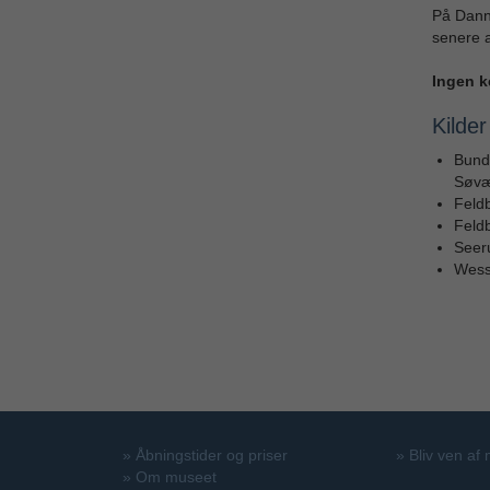
På Dann
senere a
Ingen k
Kilder
Bunde
Søvæ
Feld
Feldb
Seeru
Wesse
»
Åbningstider og priser
»
Bliv ven af
»
Om museet