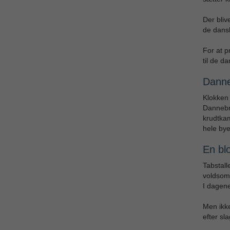
Der bliv
de dansk
For at p
til de d
Danne
Klokken 
Dannebro
krudtkam
hele bye
En bl
Tabstal
voldsomm
I dagen
Men ikke
efter sl