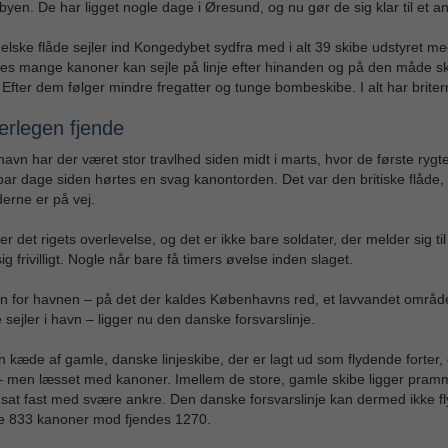
byen. De har ligget nogle dage i Øresund, og nu gør de sig klar til et
lske flåde sejler ind Kongedybet sydfra med i alt 39 skibe udstyret med
es mange kanoner kan sejle på linje efter hinanden og på den måde s
 Efter dem følger mindre fregatter og tunge bombeskibe. I alt har brite
erlegen fjende
avn har der været stor travlhed siden midt i marts, hvor de første rygt
par dage siden hørtes en svag kanontorden. Det var den britiske flåde, d
erne er på vej.
r det rigets overlevelse, og det er ikke bare soldater, der melder sig
ig frivilligt. Nogle når bare få timers øvelse inden slaget.
 for havnen – på det der kaldes Københavns red, et lavvandet område, 
 sejler i havn – ligger nu den danske forsvarslinje.
n kæde af gamle, danske linjeskibe, der er lagt ud som flydende forter,
 men læsset med kanoner. Imellem de store, gamle skibe ligger pramme
r sat fast med svære ankre. Den danske forsvarslinje kan dermed ikke f
e 833 kanoner mod fjendes 1270.