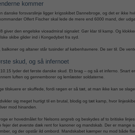
ænderne kommer
en danske forsvarslinje ligger krigsskibet Dannebroge, og det er ikke hvi
kommandør Olfert Fischer skal lede de mere end 6000 mand, der udgør
8 giver den engelske viceadmiral signalet: Gør klar til kamp. Og klok
ske skibe glider ind i Kongedybet fra syd.
, balkoner og altaner står tusinder af københavnere. De ser til. De vent
rste skud, og så infernoet
10.15 lyder det første danske skud. Et brag – og så et inferno. Snart er
ennem luften og gennemborer og lemlæster soldaterne.
 tilskuere er skuffede, fordi røgen er så tæt, at man ikke kan se slage
dvikler sig meget hurtigt til en brutal, blodig og tæt kamp, hvor linjes
lver mod hinanden.
ge er hovedmålet for Nelsons angreb og beskydes af to britiske linjeski
e fejer det øverste dæk rent for kanoner og mandskab. Der er mange 
mber, og der opstår ild ombord. Mandskabet kæmper nu mod både fla