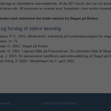
ebroge er tabstallene overvældende. Af de 357 mand, der var om bord
f deres sår. 48 personer er noteret som ’kvæstede, men endnu levende
ender med sikkerhed det fulde tabstal fra Slaget på Reden.
 og forslag til videre læsning
sen, P. C. 1901. Mindeskrift i anledning af hundredaarsdagen for slage
sen, nr. 72
bæk, O. 2001: Slaget på Reden
æk, O. 1981. Løjtnant Bille på Prøvestenen. En nyfunden kilde til Slag
p, J. 2001: En pensioneret søofficers øjenvidneskildring af Slaget på R
l-Tolvig, P. 2000: Mindehøjen for 2. april 1801.
 museet
»
Modtag nyhedsbreve