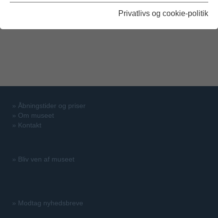
Privatlivs og cookie-politik
»
Åbningstider og priser
»
Om museet
»
Kontakt
»
Bliv ven af museet
»
Modtag nyhedsbreve