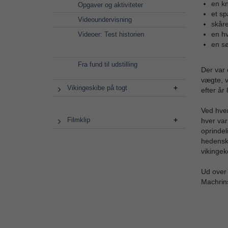
en kn
Opgaver og aktiviteter
et s
Videoundervisning
skåre
en h
Videoer: Test historien
en sø
Fra fund til udstilling
Der var 
vægte, v
Vikingeskibe på togt
efter år
Ved hver
Filmklip
hver var
oprindel
hedensk 
vikingek
Ud over 
Machrin