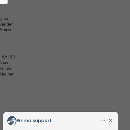
iske
ay på
 var den
sløret
g 4,6x3,1
å sin
er, der
 båd har