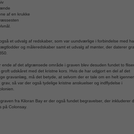
iv
pænde
ne af en krukke
væssesten
lvnål.
også et udvalg af redskaber, som var uundværlige i forbindelse med ha
ægtlodder og måleredskaber samt et udvalg af mønter, der daterer grav
 850.
 ende af det afgrænsede område i graven blev desuden fundet to flise
 groft udskåret med det kristne kors. Hvis de har udgjort en del af det
ige gravanlæg, må det betyde, at selvom der er tale om en helt igenne
grav, så var der også tydelige kristne anskuelser og indflydelse i
olonien.
graven fra Kiloran Bay er der også fundet begravelser, der inkluderer d
s på Colonsay.