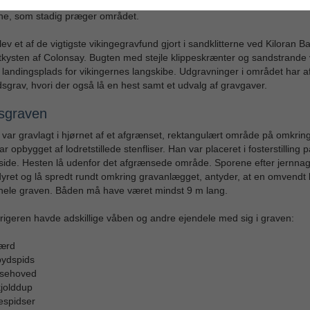
lse på øerne og på fastlandets vestkyst ses ud fra de mange skandinav
ne, som stadig præger området.
lev et af de vigtigste vikingegravfund gjort i sandklitterne ved Kiloran B
kysten af Colonsay. Bugten med stejle klippeskrænter og sandstrande
 landingsplads for vikingernes langskibe. Udgravninger i området har af
grav, hvori der også lå en hest samt et udvalg af gravgaver.
sgraven
ar gravlagt i hjørnet af et afgrænset, rektangulært område på omkrin
r opbygget af lodretstillede stenfliser. Han var placeret i fosterstilling p
side. Hesten lå udenfor det afgrænsede område. Sporene efter jernnagl
ret og lå spredt rundt omkring gravanlægget, antyder, at en omvendt
hele graven. Båden må have været mindst 9 m lang.
rigeren havde adskillige våben og andre ejendele med sig i graven:
værd
pydspids
ksehoved
jolddup
lespidser