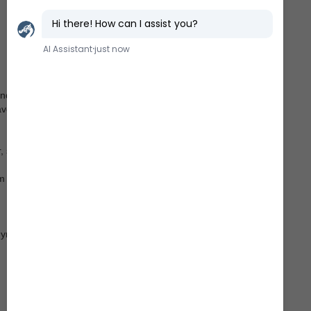
ndel;
en til
r, som
m
yr, ved