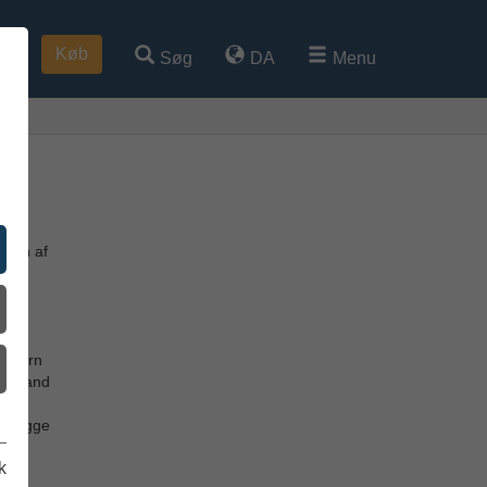
Køb
Søg
DA
Menu
. En af
vor
Western
 og vand
, vægge
 på
k
s