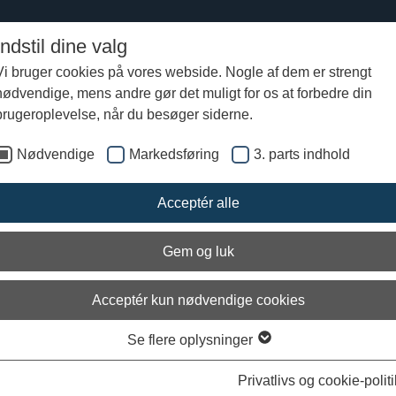
Indstil dine valg
Vi bruger cookies på vores webside. Nogle af dem er strengt
nødvendige, mens andre gør det muligt for os at forbedre din
 i Vest
Skotland
Colonsay Vikingegrave
brugeroplevelse, når du besøger siderne.
Nødvendige
Markedsføring
3. parts indhold
nsay vikingegrave
Acceptér alle
olonsay findes en af Skotlands største koncentrationer af vikingegrave
 bemærkelsesværdige grave er fundet ved Kiloran bay. Den viser den
e påvirkning, der var mellem den hedenske og kristne tro i perioden, h
Gem og luk
ne var bosat i Skotland.
fte, ganske tilfældigt, fundet efterladenskaber efter vikingerne på the 
Acceptér kun nødvendige cookies
e Vestlige Øer), når jorderosion (den naturlige afslidning som især vind
 gennem tiden har afsløret spor efter begravelser, ved afdækning af
Se flere oplysninger
eknogler og gravgaver eller bebyggelser samt ved fund af møddinger
gningsfundamenter. Der er større koncentrationer af vikingebegravelser
Privatlivs og cookie-politi
, Oronsay og Islay end på nogen af de øvrige skotske øer. Vikingerne