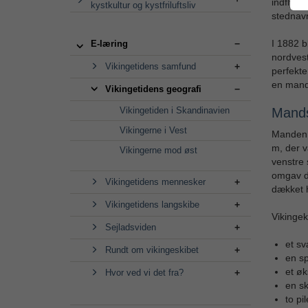
indflyde
kystkultur og kystfriluftsliv
stednav
I 1882 b
E-læring
nordvest
Vikingetidens samfund
perfekte
en mands
Vikingetidens geografi
Vikingetiden i Skandinavien
Mand
Vikingerne i Vest
Manden v
m, der va
Vikingerne mod øst
venstre 
omgav dy
Vikingetidens mennesker
dækket 
Vikingetidens langskibe
Vikingek
Sejladsviden
et s
Rundt om vikingeskibet
en s
et ø
Hvor ved vi det fra?
en sk
to pi