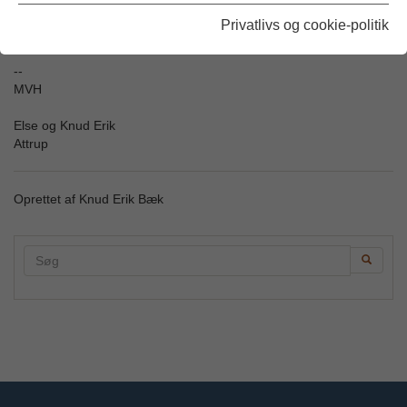
Privatlivs og cookie-politik
Udgivet: 05/08-2008
--
MVH
Else og Knud Erik
Attrup
Oprettet af Knud Erik Bæk