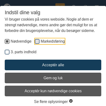
Køb
Indstil dine valg
Vi bruger cookies på vores webside. Nogle af dem er
strengt nødvendige, mens andre gør det muligt for os at
Gå
no-title113
til
forbedre din brugeroplevelse, når du besøger siderne.
hoved-
indhold
Nødvendige
Markedsføring
3. parts indhold
Acceptér alle
Gem og luk
Acceptér kun nødvendige cookies
Se flere oplysninger