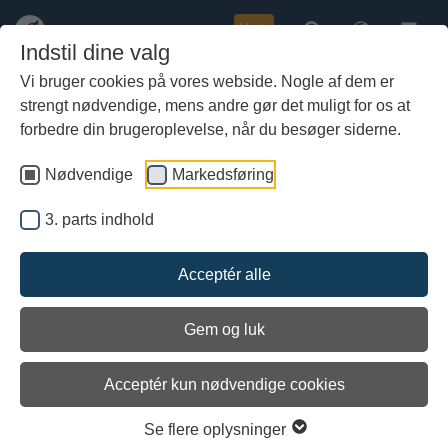
Køb
Indstil dine valg
Vi bruger cookies på vores webside. Nogle af dem er
strengt nødvendige, mens andre gør det muligt for os at
Gå
VS: Billeder til konkurencen
til
forbedre din brugeroplevelse, når du besøger siderne.
hoved-
indhold
Nødvendige
Markedsføring
3. parts indhold
Acceptér alle
Gem og luk
Acceptér kun nødvendige cookies
Se flere oplysninger