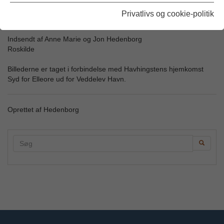
Privatlivs og cookie-politik
Udgivet: 11/08-2008
Indsendt af Anne Marie og Jon Hedenborg
Roskilde
Billederne er taget i forbindelse med Havhingstens hjemkomst
Syd for Elleore ud for Veddelev Havn.
Oprettet af Hedenborg