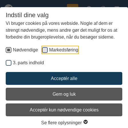
Køb
Indstil dine valg
Vi bruger cookies på vores webside. Nogle af dem er
strengt nødvendige, mens andre gør det muligt for os at
Gå
Køb billetter til foredrag på
til
forbedre din brugeroplevelse, når du besøger siderne.
hoved-
Vikingeskibsmuseet
indhold
Nødvendige
Markedsføring
Vikingeskibsmuseets Venner afholder en række foredrag i løbet af
året. Alle foredrag finder sted i Museumshallen torsdage kl. 19.30
3. parts indhold
og er gratis for medlemmer med ledsager. For ikke-medlemmer
koster det enkelte foredrag 50 kr.
Acceptér alle
Gem og luk
Foredrag:
Hvordan
Acceptér kun nødvendige cookies
DKK 50
lød
Køb bill
musikken
Se flere oplysninger