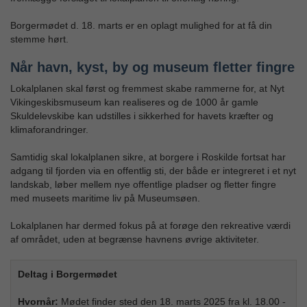
Borgermødet d. 18. marts er en oplagt mulighed for at få din
stemme hørt.
Når havn, kyst, by og museum fletter fingre
Lokalplanen skal først og fremmest skabe rammerne for, at Nyt
Vikingeskibsmuseum kan realiseres og de 1000 år gamle
Skuldelevskibe kan udstilles i sikkerhed for havets kræfter og
klimaforandringer.
Samtidig skal lokalplanen sikre, at borgere i Roskilde fortsat har
adgang til fjorden via en offentlig sti, der både er integreret i et nyt
landskab, løber mellem nye offentlige pladser og fletter fingre
med museets maritime liv på Museumsøen.
Lokalplanen har dermed fokus på at forøge den rekreative værdi
af området, uden at begrænse havnens øvrige aktiviteter.
Deltag i Borgermødet
Hvornår:
Mødet finder sted den 18. marts 2025 fra kl. 18.00 -