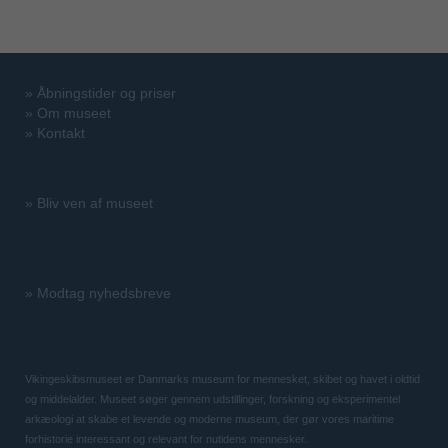
»
Åbningstider og priser
»
Om museet
»
Kontakt
»
Bliv ven af museet
»
Modtag nyhedsbreve
Vikingeskibsmuseet er Danmarks museum for mennesket, skibet og havet i oldtid
og middelalder. Museet søger gennem udstillinger, forskning og eksperimentel
arkæologi at skabe et levende og moderne museum, der gør vores maritime
forhistorie interessant og relevant for nutidens mennesker.