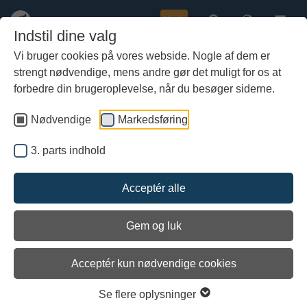
Køb
Indstil dine valg
Vi bruger cookies på vores webside. Nogle af dem er
strengt nødvendige, mens andre gør det muligt for os at
Gå
Borgermøde om lokalplan for Nyt
til
forbedre din brugeroplevelse, når du besøger siderne.
Vikingeskibsmuseum
hoved-
indhold
Nødvendige
Markedsføring
3. parts indhold
Acceptér alle
Gem og luk
Arkiveret
Acceptér kun nødvendige cookies
Se flere oplysninger