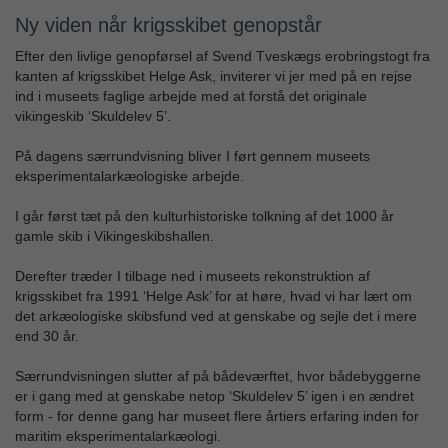
Ny viden når krigsskibet genopstår
Efter den livlige genopførsel af Svend Tveskægs erobringstogt fra
kanten af krigsskibet Helge Ask, inviterer vi jer med på en rejse
ind i museets faglige arbejde med at forstå det originale
vikingeskib ‘Skuldelev 5’.
På dagens særrundvisning bliver I ført gennem museets
eksperimentalarkæologiske arbejde.
I går først tæt på den kulturhistoriske tolkning af det 1000 år
gamle skib i Vikingeskibshallen.
Derefter træder I tilbage ned i museets rekonstruktion af
krigsskibet fra 1991 ‘Helge Ask’ for at høre, hvad vi har lært om
det arkæologiske skibsfund ved at genskabe og sejle det i mere
end 30 år.
Særrundvisningen slutter af på bådeværftet, hvor bådebyggerne
er i gang med at genskabe netop ‘Skuldelev 5’ igen i en ændret
form - for denne gang har museet flere årtiers erfaring inden for
maritim eksperimentalarkæologi.