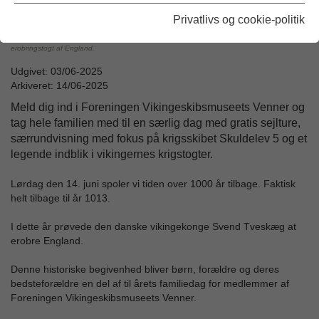
Privatlivs og cookie-politik
Tag med til familiedagen og lev jer ind i vikingekrigernes forberedelser til det store
erobringstogt af England.
Udgivet: 03/06-2025
Arkiveret: 14/06-2025
Meld dig ind i Foreningen Vikingeskibsmuseets Venner og
tag hele familien med til en særlig dag med gratis sejlture,
særrundvisning med fokus på krigsskibet Skuldelev 5 og et
legende indblik i vikingernes krigstogter.
Lørdag den 14. juni spoler vi tiden over 1000 år tilbage. Faktisk
helt tilbage til år 1013.
I dette år prøvede den danske vikingekonge Svend Tveskæg at
erobre England.
Denne historiske begivenhed bliver børn, forældre og deres
bedsteforældre en del af til årets familiedag for medlemmer af
Foreningen Vikingeskibsmuseets Venner.