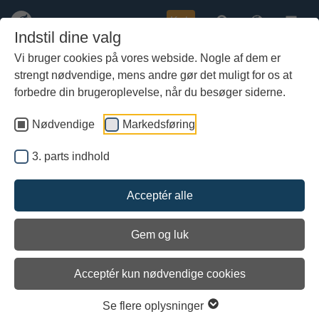
Køb
Indstil dine valg
Vi bruger cookies på vores webside. Nogle af dem er
strengt nødvendige, mens andre gør det muligt for os at
Gå
Familiedag med sejlture og
til
forbedre din brugeroplevelse, når du besøger siderne.
særrundvisninger for medlemmer
hoved-
af Vikingeskibsmuseets Venner
indhold
Nødvendige
Markedsføring
3. parts indhold
Acceptér alle
Gem og luk
Arkiveret
Acceptér kun nødvendige cookies
Se flere oplysninger