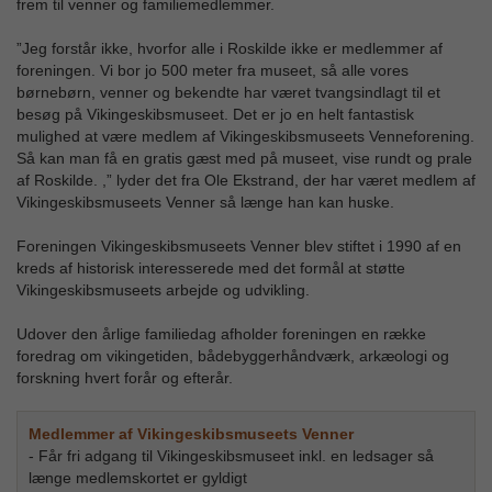
frem til venner og familiemedlemmer.
”Jeg forstår ikke, hvorfor alle i Roskilde ikke er medlemmer af
foreningen. Vi bor jo 500 meter fra museet, så alle vores
børnebørn, venner og bekendte har været tvangsindlagt til et
besøg på Vikingeskibsmuseet. Det er jo en helt fantastisk
mulighed at være medlem af Vikingeskibsmuseets Venneforening.
Så kan man få en gratis gæst med på museet, vise rundt og prale
af Roskilde. ,” lyder det fra Ole Ekstrand, der har været medlem af
Vikingeskibsmuseets Venner så længe han kan huske.
Foreningen Vikingeskibsmuseets Venner blev stiftet i 1990 af en
kreds af historisk interesserede med det formål at støtte
Vikingeskibsmuseets arbejde og udvikling.
Udover den årlige familiedag afholder foreningen en række
foredrag om vikingetiden, bådebyggerhåndværk, arkæologi og
forskning hvert forår og efterår.
Medlemmer af Vikingeskibsmuseets Venner
- Får fri adgang til Vikingeskibsmuseet inkl. en ledsager så
længe medlemskortet er gyldigt