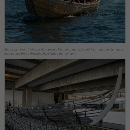
For medlemmer af Vikingeskibsmuseets Venner er der mulighed for at tage familien gratis
med ud at sejle på Roskilde Fjord lørdag den 14. juni.