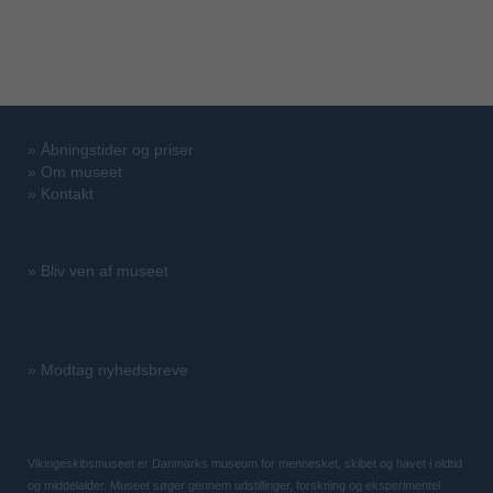
»
Åbningstider og priser
»
Om museet
»
Kontakt
»
Bliv ven af museet
»
Modtag nyhedsbreve
Vikingeskibsmuseet er Danmarks museum for mennesket, skibet og havet i oldtid
og middelalder. Museet søger gennem udstillinger, forskning og eksperimentel