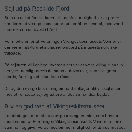
Sejl ud på Roskilde Fjord
Som en del af familiedagen vil I også få mulighed for at prøve
kræfter med vikingetidens søfart under åben himmel, med vand
under kølen og blæst i håret.
For medlemmer af Foreningen Vikingeskibsmuseets Venner vil
der være i alt 40 gratis pladser ombord på museets nordiske
træbåde.
På sejlturen vil I opleve, hvordan det var at være viking til søs. Vi
benytter nemlig præcis de samme drivmidler, som vikingerne
gjorde; årer og det firkantede råsejl.
Du og den øvrige besætning ombord deltager aktivt i sejladsen
med at ro, sætte sejl og udføre andet 'sømandsarbejde'.
Bliv en god ven af Vikingeskibsmuseet
Familiedagen er et af de særlige arrangementer, som bringer
medlemmer af Foreningen Vikingskibsmuseets Venner tættere
sammen og giver vores medlemmer mulighed for at vise museet