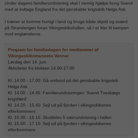
Under dagens familierundvisning skal I nemlig hjælpe kong Svend
med at indtage England fra det genskabte krigsskib Helge Ask.
I træner at komme hurtigt i land og bruge både skjold og sværd
på Strandengen foran Vikingeskibshallen, så I er klar til kampen
mod englænderne.
Program for familiedagen for medlemmer af
Vikingeskibsmuseets Venner
Lørdag den 14. juni
Aktiviteter fra klokken 14.00-17.00
Kl. 14.00 - 17.00: Gå ombord på det genskabte krigsskib
Helge Ask
Kl. 14.00 - 14.45: Familierundvisningen ‘Svend Tveskægs
krigsfærd’
Kl. 14.20 - 15.40: Sejl ud på fjorden i vikingeskibenes
efterkommere
Kl. 15.30 - 16.15: Skuldelev 5 særrundvisning i hallen
Kl. 15.50 - 17.10: Sejl ud på fjorden i vikingeskibenes
efterkommere