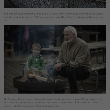
Tag med på særrundvisning lørdag den 14. juni, hvor I bliver klogere på museets faglige
arbejde med at forstå det 1000 år gamle krigsskib 'Skuldelev 5' ved at genskabe og sejle
det.
Medlemmer af foreningen Vikingeskibsmuseets Venner kan besøge Vikingeskibsmuseet
året rundt helt gratis sammen med en ledsager. Som medlem får du desuden både
fordele, rabatter og adgang til særarrangementer.